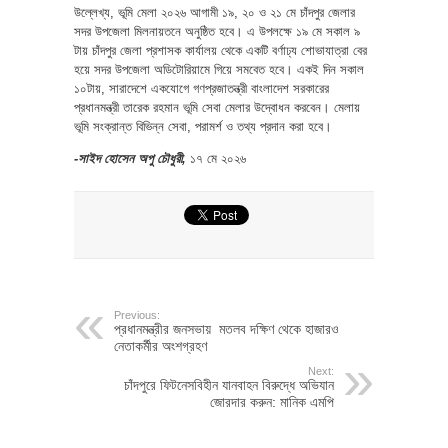
উল্লেখ্য, ভূমি মেলা ২০২৬ আগামী ১৯, ২০ ও ২১ মে চাঁদপুর জেলার
সদর উপজেলা মিলনায়তনে অনুষ্ঠিত হবে। এ উপলক্ষে ১৯ মে সকাল ৯
টায় চাঁদপুর জেলা প্রশাসক কার্যালয় থেকে একটি বর্ণাঢ্য শোভাযাত্রা বের
হয়ে সদর উপজেলা অডিটোরিয়ামে গিয়ে সমবেত হবে। একই দিন সকাল
১০টায়, সারাদেশে একযোগে গণপ্রজাতন্ত্রী বাংলাদেশ সরকারের
প্রধানমন্ত্রী তারেক রহমান ভূমি সেবা মেলার উদ্বোধন করবেন। মেলায়
ভূমি সংক্রান্ত বিভিন্ন সেবা, পরামর্শ ও তথ্য প্রদান করা হবে।
-সাইদ হোসেন অপু চৌধুরী,
১৭ মে ২০২৬
Previous:
প্রধানমন্ত্রীর জনসভায় মতলব দক্ষিণ থেকে হাজারও
নেতাকর্মীর অংশগ্রহণ
Next:
চাঁদপুরে ফিটনেসবিহীন যানবাহন বিরুদ্ধে অভিযান
জোরদার করুন: মানিক এমপি