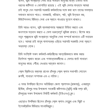
বলেন, ভূমি সংক্রান্ত সেবা নিয়ে সাধারণ মানুষের মধ্যে এখনও নানা
ধরনের জটিলতা ও ভোগান্তি রয়েছে। এই ভূমি মেলার মাধ্যমে আমরা
চাই মানুষ যেন সরাসরি সরকারি কর্মকর্তাদের সঙ্গে কথা বলে তাদের সমস্যার
সমাধান জানতে পারে। নামজারি, খতিয়ান, পর্চা, ভূমি উন্নয়ন কর,
মিউটেশনসহ বিভিন্ন সেবা এক স্থানে পাওয়ার সুযোগ থাকবে।
তিনি আরও বলেন, ভূমি ব্যবস্থাপনায় স্বচ্ছতা নিশ্চিত করতে এবং
জনগণকে সচেতন করতে এ মেলা গুরুত্বপূর্ণ ভূমিকা রাখবে। বিশেষ করে
নতুন প্রজন্মকে ভূমি সংক্রান্ত আধুনিক সেবা সম্পর্কে জানাতে এটি সহায়ক
হবে। আমরা চাই মানুষ দালালচক্র এড়িয়ে সরাসরি সরকারি সেবা গ্রহণে
অভ্যস্ত হোক।
তিনি সংশ্লিষ্ট সকল কর্মকর্তা-কর্মচারীদের আন্তরিকভাবে কাজ করার
নির্দেশনা প্রদান করেন এবং গণমাধ্যমকর্মীদের এ মেলার বার্তা সাধারণ
মানুষের কাছে পৌঁছে দেওয়ার আহ্বান জানান।
প্রেস ব্রিফিংয়ে বক্তব্য রাখেন চাঁদপুর প্রেস ক্লাব সভাপতি সোহেল
রুশদী, সাধারণ সম্পাদক এম এ লতিফ।
এ সময় উপস্থিত ছিলেন অতিরিক্ত জেলা প্রশাসক (রাজস্ব), একরামুল
ছিদ্দিক, চাঁদপুর সদর উপজেলা সহকারী কমিশনার (ভূমি) বাপ্পি দপ্ত রনি,
চাঁদপুরের সকল উপজেলা নির্বাহী কর্মকর্তা (ইউএনও) বৃন্দ।
এছাড়াও উপস্থিত ছিলেন চাঁদপুর প্রেস ক্লাব নেতৃবৃন্দ এবং প্রিন্ট ও
ইলেকট্রনিক মিডিয়ার সাংবাদিকবৃন্দ।