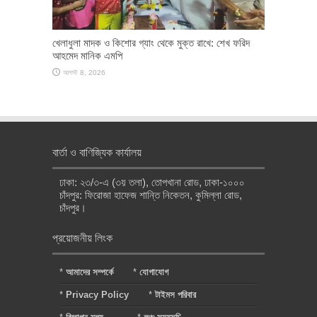
খেলাধুলা মাদক ও কিশোর গ্যাং থেকে মুক্ত রাখে: শেখ ফরিদ
আহমেদ মানিক এমপি
আগস্ট 8, 2026
বার্তা ও বাণিজ্যিক কার্যালয়
ঢাকা: ২৩/৩-এ (৩য় তলা), তোপখানা রোড, ঢাকা-১০০০
চাঁদপুর: ফিরোজা হাফেজ শান্তি নিকেতন, কুমিল্লা রোড,
চাঁদপুর।
প্রয়োজনীয় লিংক
*
আমাদের সম্পর্কে
*
যোগাযোগ
*
Privacy Policy
*
টাইমস পরিবার