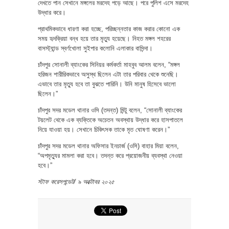
দেখতে পান সেখানে মঙ্গলের মরদেহ পড়ে আছে। পরে পুলিশ এসে মরদেহ
উদ্ধার করে।
প্রাথমিকভাবে ধারণা করা হচ্ছে, পরিচ্ছন্নতার কাজ করার কোনো এক
সময় হৃদক্রিয়া বন্ধ হয়ে তার মৃত্যু হয়েছে। নিহত মঙ্গল শহরের
বাসস্ট্যান্ড স্বর্ণখোলা সুইপার কলোনি এলাকার বাসিন্দা।
চাঁদপুর সোনালী ব্যাংকের সিনিয়র কর্মকর্তা মাহবুব আলম বলেন, ‍“মঙ্গল
হরিজন শারীরিকভাবে অসুস্থ ছিলেন এটা তার পরিবার থেকে শুনেছি।
এভাবে তার মৃত্যু হবে তা বুঝতে পারিনি। উনি মানুষ হিসেবে ভালো
ছিলেন।”
চাঁদপুর সদর মডেল থানার ওসি (তদন্ত) মিন্টু বলেন, “সোনালী ব্যাংকের
টয়লেট থেকে এক ব্যক্তিকে অচেতন অবস্থায় উদ্ধার করে হাসপাতলে
নিয়ে যাওয়া হয়। সেখানে চিকিৎসক তাকে মৃত ঘোষণা করেন।”
চাঁদপুর সদর মডেল থানার অফিসার ইনচার্জ (ওসি) বাহার মিয়া বলেন,
‍“অপমৃত্যুর মামলা করা হবে। তদন্ত করে প্রয়োজনীয় ব্যবস্থা নেওয়া
হবে।”
স্টাফ করেসপন্ডেট/ ৯ অক্টোবর ২০২৫