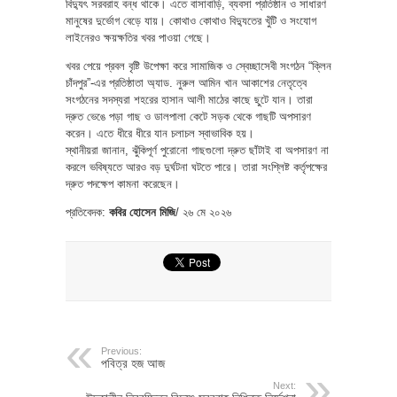
বিদ্যুৎ সরবরাহ বন্ধ থাকে। এতে বাসাবাড়ি, ব্যবসা প্রতিষ্ঠান ও সাধারণ
মানুষের দুর্ভোগ বেড়ে যায়। কোথাও কোথাও বিদ্যুতের খুঁটি ও সংযোগ
লাইনেরও ক্ষয়ক্ষতির খবর পাওয়া গেছে।
খবর পেয়ে প্রবল বৃষ্টি উপেক্ষা করে সামাজিক ও স্বেচ্ছাসেবী সংগঠন “ক্লিন
চাঁদপুর”-এর প্রতিষ্ঠাতা অ্যাড. নুরুল আমিন খান আকাশের নেতৃত্বে
সংগঠনের সদস্যরা শহরের হাসান আলী মাঠের কাছে ছুটে যান। তারা
দ্রুত ভেঙে পড়া গাছ ও ডালপালা কেটে সড়ক থেকে গাছটি অপসারণ
করেন। এতে ধীরে ধীরে যান চলাচল স্বাভাবিক হয়।
স্থানীয়রা জানান, ঝুঁকিপূর্ণ পুরোনো গাছগুলো দ্রুত ছাঁটাই বা অপসারণ না
করলে ভবিষ্যতে আরও বড় দুর্ঘটনা ঘটতে পারে। তারা সংশ্লিষ্ট কর্তৃপক্ষের
দ্রুত পদক্ষেপ কামনা করেছেন।
প্রতিবেদক:
কবির হোসেন মিজি
/ ২৬ মে ২০২৬
Previous:
পবিত্র হজ আজ
Next: