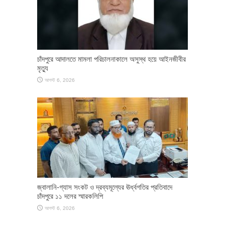
চাঁদপুরে আদালতে মামলা পরিচালনাকালে অসুস্থ হয়ে আইনজীবীর
মৃত্যু
আগস্ট 6, 2026
জ্বালানি-গ্যাস সংকট ও দ্রব্যমূল্যের ঊর্ধ্বগতির প্রতিবাদে
চাঁদপুরে ১১ দলের স্মারকলিপি
আগস্ট 6, 2026