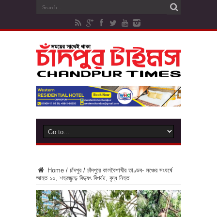
Home
/
চাঁদপুর
/
চাঁদপুরে কালবৈশাখীর তাণ্ডব- লঞ্চের সংঘর্ষে
আহত ১০, শহরজুড়ে বিদ্যুৎ বিপর্যয়, বৃদ্ধ নিহত