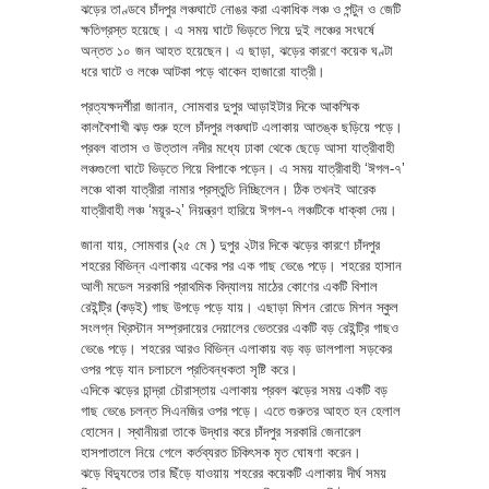
ঝড়ের তাণ্ডবে চাঁদপুর লঞ্চঘাটে নোঙর করা একাধিক লঞ্চ ও পন্টুন ও জেটি
ক্ষতিগ্রস্ত হয়েছে। এ সময় ঘাটে ভিড়তে গিয়ে দুই লঞ্চের সংঘর্ষে
অন্তত ১০ জন আহত হয়েছেন। এ ছাড়া, ঝড়ের কারণে কয়েক ঘণ্টা
ধরে ঘাটে ও লঞ্চে আটকা পড়ে থাকেন হাজারো যাত্রী।
প্রত্যক্ষদর্শীরা জানান, সোমবার দুপুর আড়াইটার দিকে আকস্মিক
কালবৈশাখী ঝড় শুরু হলে চাঁদপুর লঞ্চঘাট এলাকায় আতঙ্ক ছড়িয়ে পড়ে।
প্রবল বাতাস ও উত্তাল নদীর মধ্যে ঢাকা থেকে ছেড়ে আসা যাত্রীবাহী
লঞ্চগুলো ঘাটে ভিড়তে গিয়ে বিপাকে পড়েন। এ সময় যাত্রীবাহী ‘ঈগল-৭’
লঞ্চে থাকা যাত্রীরা নামার প্রস্তুতি নিচ্ছিলেন। ঠিক তখনই আরেক
যাত্রীবাহী লঞ্চ ‘ময়ূর-২’ নিয়ন্ত্রণ হারিয়ে ঈগল-৭ লঞ্চটিকে ধাক্কা দেয়।
জানা যায়, সোমবার (২৫ মে ) দুপুর ২টার দিকে ঝড়ের কারণে চাঁদপুর
শহরের বিভিন্ন এলাকায় একের পর এক গাছ ভেঙে পড়ে। শহরের হাসান
আলী মডেল সরকারি প্রাথমিক বিদ্যালয় মাঠের কোণের একটি বিশাল
রেইন্ট্রি (কড়ই) গাছ উপড়ে পড়ে যায়। এছাড়া মিশন রোডে মিশন স্কুল
সংলগ্ন খ্রিস্টান সম্প্রদায়ের দেয়ালের ভেতরের একটি বড় রেইন্ট্রি গাছও
ভেঙে পড়ে। শহরের আরও বিভিন্ন এলাকায় বড় বড় ডালপালা সড়কের
ওপর পড়ে যান চলাচলে প্রতিবন্ধকতা সৃষ্টি করে।
এদিকে ঝড়ের চান্দ্রা চৌরাস্তায় এলাকায় প্রবল ঝড়ের সময় একটি বড়
গাছ ভেঙে চলন্ত সিএনজির ওপর পড়ে। এতে গুরুতর আহত হন হেলাল
হোসেন। স্থানীয়রা তাকে উদ্ধার করে চাঁদপুর সরকারি জেনারেল
হাসপাতালে নিয়ে গেলে কর্তব্যরত চিকিৎসক মৃত ঘোষণা করেন।
ঝড়ে বিদ্যুতের তার ছিঁড়ে যাওয়ায় শহরের কয়েকটি এলাকায় দীর্ঘ সময়