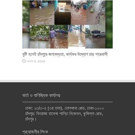
বৃষ্টি হলেই চাঁদপুরে জলাবদ্ধতা, কার্যকর উদ্যোগ চায় শহরবাসী
আগস্ট 6, 2026
বার্তা ও বাণিজ্যিক কার্যালয়
ঢাকা: ২৩/৩-এ (৩য় তলা), তোপখানা রোড, ঢাকা-১০০০
চাঁদপুর: ফিরোজা হাফেজ শান্তি নিকেতন, কুমিল্লা রোড,
চাঁদপুর।
প্রয়োজনীয় লিংক