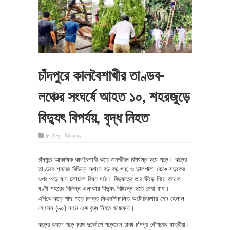
চাঁদপুরে কালবৈশাখীর তাণ্ডব-
লঞ্চের সংঘর্ষে আহত ১০, শহরজুড়ে
বিদ্যুৎ বিপর্যয়, বৃদ্ধ নিহত
in
চাঁদপুর
,
শীর্ষ সংবাদ
চাঁদপুরে আকস্মিক কালবৈশাখী ঝড়ে জনজীবন বিপর্যস্ত হয়ে পড়ে। ঝড়ের
তাণ্ডবে শহরের বিভিন্ন স্থানে বড় বড় গাছ ও ডালপালা ভেঙে সড়কের
ওপর পড়ে যান চলাচলে বিঘ্ন ঘটে। বিদ্যুতের তার ছিঁড়ে গিয়ে কয়েক
ঘণ্টা শহরের বিভিন্ন এলাকায় বিদ্যুৎ বিচ্ছিন্ন হতে দেখা যায়।
এদিকে ঝড়ে গাছ পড়ে চলন্ত সিএনজিচালিত অটোরিকশায় মোঃ হেলাল
হোসেন (৬০) নামে এক বৃদ্ধ নিহত হয়েছেন।
ঝড়ের কবলে পড়ে চরম দুর্ভোগে পড়েছেন ঢাকা-চাঁদপুর নৌপথের যাত্রীরা।