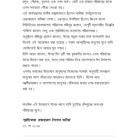
রসুন, পেঁয়াজ, নুডলস এবং নগদ অর্থ। মোট এক হাজার পরিবারের মাঝে
এসব সহায়তা পৌঁছে দেওয়া হয়।
এই কার্যক্রমের সার্বিক তত্ত্বাবধানে ছিলেন খাদিজা ফাউন্ডেশনের
চেয়ারম্যান খাদিজা বেগম। এছাড়াও উপস্থিত ছিলেন জিএম বাংলা
লিমিটেডের ব্যবস্থাপনা পরিচালক মজিবুর রহমান, ডেপুটি ম্যানেজিং ডিরেক্টর
শাকিলা জাহান সেতু এবং প্রতিষ্ঠানের অন্যান্য পরিচালকরা।
অনুষ্ঠানে মজিবুর রহমান জানান, ঈদের আনন্দ সবার সঙ্গে ভাগাভাগি করে
নিতেই এই আয়োজন করা হয়েছে। সকল আগ্রহীদের মানুষের মুখে হাসি
ফোটানোই ছিল আমার মূল লক্ষ্য।
তিনি আরও জানান, ঈদের দিন দুটি গরু কুরবানির মাংসও এসব পরিবারের
মাঝে বিতরণ করা হবে, যাতে তারা পরিবার নিয়ে ভালোভাবে ঈদ উদযাপন
করতে পারেন।
এসময় সমাজের বিত্তবান মানুষদের নিজেদের সামর্থ্য অনুযায়ী অসচ্ছল
মানুষের পাশে দাঁড়ানোর আহ্বানও জানানো তিনি। বিশেষ করে
আত্মীয়স্বজন ও আশপাশের মানুষের খোঁজখবর রাখার ওপর গুরুত্বারোপ
করা হয়।
মানবিক এই উদ্যোগে ঈদের আগে হাসি ফুটেছে চাঁদপুরের অসংখ্য
পরিবারের মুখে।
প্রতিবেদক: মাজহারুল ইসলাম অনিক/
২৭ মে ২০২৬