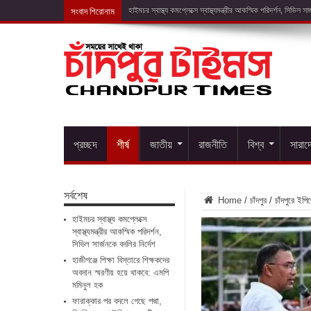
সংবাদ শিরোনাম
হাজীগঞ্জে শিক্ষা বি
প্রচ্ছদ
শীর্ষ
জাতীয়
রাজনীতি
বিশ্ব
সারাদ
সর্বশেষ
Home
/
চাঁদপুর
/
চাঁদপুরে ইপি
হাইমচর স্বাস্থ্য কমপ্লেক্সে
স্বাস্থ্যমন্ত্রীর আকস্মিক পরিদর্শন,
সিভিল সার্জনকে বদলির নির্দেশ
হাজীগঞ্জে শিক্ষা বিস্তারে শিক্ষকদের
অবদান স্মরণীয় হয়ে থাকবে: এমপি
মমিনুল হক
ফারাক্কার পর বদলে গেছে পদ্মা,