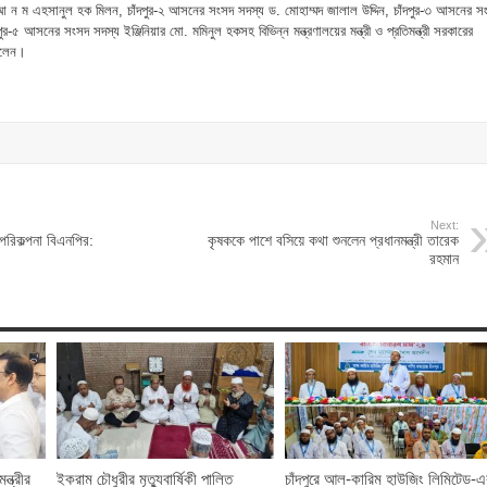
ড. আ ন ম এহসানুল হক মিলন, চাঁদপুর-২ আসনের সংসদ সদস্য ড. মোহাম্মদ জালাল উদ্দিন, চাঁদপুর-৩ আসনের স
-৫ আসনের সংসদ সদস্য ইঞ্জিনিয়ার মো. মমিনুল হকসহ বিভিন্ন মন্ত্রণালয়ের মন্ত্রী ও প্রতিমন্ত্রী সরকারের
 ছিলেন।
Next:
পরিকল্পনা বিএনপির:
কৃষককে পাশে বসিয়ে কথা শুনলেন প্রধানমন্ত্রী তারেক
রহমান
ন্ত্রীর
ইকরাম চৌধুরীর মৃত্যুবার্ষিকী পালিত
চাঁদপুরে আল-কারিম হাউজিং লিমিটেড-এ