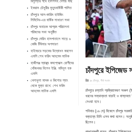
বিলুপ্তির পথে ইলিশসহ দেশীয় মাছ
ইকরাম চৌধুরীর মৃত্যুবার্ষিকী পালিত
চাঁদপুরে আল-কারিম হাউজিং
লিমিটেড-এর বার্ষিক সাধারণ সভা
চাঁদপুর অযাচক আশ্রম পরিচালনা
পরিষদের সভা অনুষ্ঠিত
চাঁদপুর মেরিন হাসপাতালে সাড়ে ৬
কেজি টিউমার অপসারণ
হাইমচরে সড়কের উদ্বোধন করলেন
এমপি শেখ ফরিদ আহমেদ মানিক
হাজীগঞ্জ স্বাস্থ্য কমপ্লেক্সে রোগীদের
চাঁদপুরে ইপিজেড স
খোঁজখবর নিলেন ইঞ্জি. মমিনুল হক
এমপি
খেলাধুলা মাদক ও কিশোর গ্যাং
in
চাঁদপুর
,
শীর্ষ সংবাদ
থেকে মুক্ত রাখে: শেখ ফরিদ
চাঁদপুরে রপ্তানি প্রক্রিয়াকরণ অঞ্চ
আহমেদ মানিক এমপি
ধরনের সম্ভাব্যতা যাচাই ও বাস্তবতা ব
নেওয়া হবে।
শনিবার (১৬ মে) বিকেলে চাঁদপুর সরকার
বক্তব্যে তিনি এসব কথা বলেন। অনুষ্ঠা
ছিলেন।
প্রধানমন্ত্রী বলেন, চাঁদপুরে ইপিজে