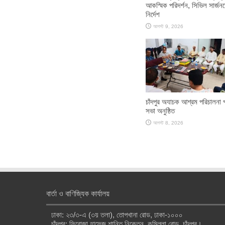
আকস্মিক পরিদর্শন, সিভিল সার্জন
নির্দেশ
আগস্ট 9, 2026
চাঁদপুর অযাচক আশ্রম পরিচালনা 
সভা অনুষ্ঠিত
আগস্ট 8, 2026
বার্তা ও বাণিজ্যিক কার্যালয়
ঢাকা: ২৩/৩-এ (৩য় তলা), তোপখানা রোড, ঢাকা-১০০০
চাঁদপুর: ফিরোজা হাফেজ শান্তি নিকেতন, কুমিল্লা রোড, চাঁদপুর।