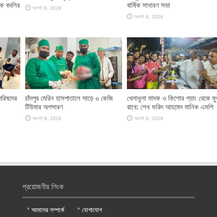
কে বদলির
বার্ষিক সাধারণ সভা
আগস্ট 8, 2026
আগস্ট 8, 2026
পরিষদের
চাঁদপুর মেরিন হাসপাতালে সাড়ে ৬ কেজি
খেলাধুলা মাদক ও কিশোর গ্যাং থেকে মু
টিউমার অপসারণ
রাখে: শেখ ফরিদ আহমেদ মানিক এমপি
আগস্ট 8, 2026
আগস্ট 8, 2026
প্রয়োজনীয় লিংক
*
আমাদের সম্পর্কে
*
যোগাযোগ