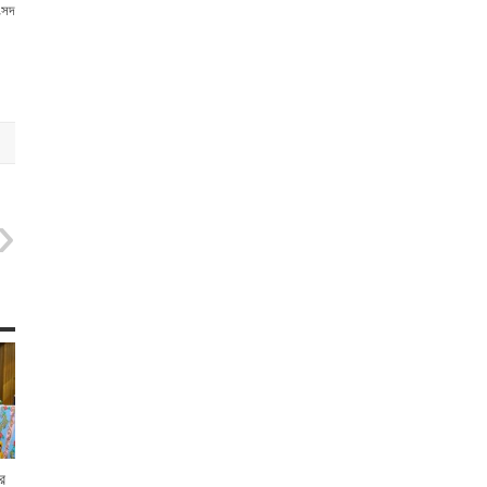
ংসদ
র