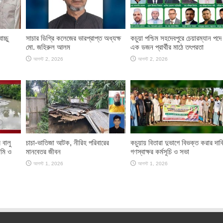
চ্চু
সাচার ডিগ্রি কলেজের ভারপ্রাপ্ত অধ্যক্ষ
কচুয়া পশ্চিম সহদেবপুরে চেয়ারম্যান পদে
মো. জহিরুল আলম
এক ডজন প্রার্থীর মাঠে তৎপরতা
আগস্ট 2, 2026
আগস্ট 2, 2026
 বালু
চাচা-ভাতিজা আটক, নীরিহ পরিবারের
কচুয়ায় বিতারা দুভাগে বিভক্ত করার দাব
মি ও
মানবেতর জীবন
গণস্বাক্ষর কর্মসূচি ও সভা
আগস্ট 1, 2026
আগস্ট 1, 2026