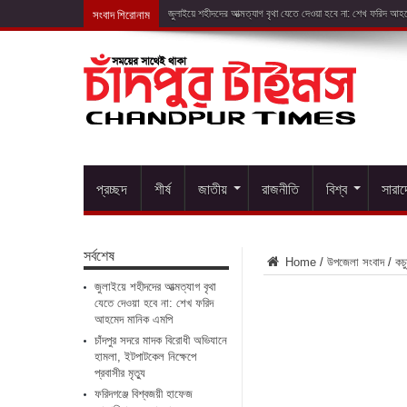
সংবাদ শিরোনাম
চাঁদপুর
প্রচ্ছদ
শীর্ষ
জাতীয়
রাজনীতি
বিশ্ব
সারা
সর্বশেষ
Home
/
উপজেলা সংবাদ
/
কচু
জুলাইয়ে শহীদদের আত্মত্যাগ বৃথা
যেতে দেওয়া হবে না: শেখ ফরিদ
আহমেদ মানিক এমপি
চাঁদপুর সদরে মাদক বিরোধী অভিযানে
হামলা, ইটপাটকেল নিক্ষেপে
প্রবাসীর মৃত্যু
ফরিদগঞ্জে বিশ্বজয়ী হাফেজ