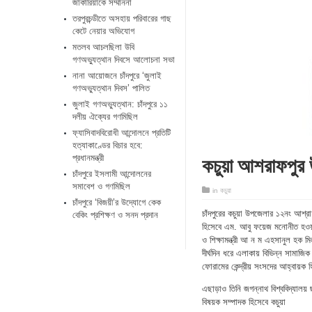
জাকারিয়াকে সম্মাননা
তরপুরচন্ডীতে অসহায় পরিবারের গাছ
কেটে নেয়ার অভিযোগ
মতলব আচলছিলা উবি
গণঅভ্যুত্থান দিবসে আলোচনা সভা
নানা আয়োজনে চাঁদপুরে ‘জুলাই
গণঅভ্যুত্থান দিবস’ পালিত
জুলাই গণঅভ্যুত্থান: চাঁদপুরে ১১
দলীয় ঐক্যের গণমিছিল
ফ্যাসিবাদবিরোধী আন্দোলনে প্রতিটি
হত্যাকাণ্ডের বিচার হবে:
কচুয়া আশরাফপুর 
প্রধানমন্ত্রী
চাঁদপুরে ইসলামী আন্দোলনের
সমাবেশ ও গণমিছিল
in
কচুয়া
চাঁদপুরে ‘বিজয়ী’র উদ্যোগে কেক
চাঁদপুরের কচুয়া উপজেলার ১২নং আশ্রা
বেকিং প্রশিক্ষণ ও সনদ প্রদান
হিসেবে এম. আবু ফয়েজ মনোনীত হওয়ায়
ও শিক্ষামন্ত্রী আ ন ম এহসানুল হক 
দীর্ঘদিন ধরে এলাকায় বিভিন্ন সামাজি
ফোরামের কেন্দ্রীয় সংসদের আহ্বায়ক 
এছাড়াও তিনি জগন্নাথ বিশ্ববিদ্যালয় ছ
বিষয়ক সম্পাদক হিসেবে কচুয়া