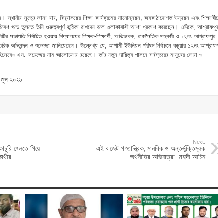
 স্থানীয় সূত্রে জানা যায়, বিদ্যালয়ের শিক্ষা কার্যক্রমের মানোন্নয়ন, অবকাঠামোগত উন্নয়ন এবং শিক্ষার্থী
পরিবেশ গড়ে তুলতে তিনি গুরুত্বপূর্ণ ভূমিকা রাখবেন বলে এলাকাবাসী আশা প্রকাশ করেছেন। এদিকে, আশ্রাফপু
ির সভাপতি নির্বাচিত হওয়ায় বিদ্যালয়ের শিক্ষক-শিক্ষার্থী, অভিভাবক, রাজনৈতিক সহকর্মী ও ১২নং আশ্রাফপুর
ক অভিনন্দন ও শুভেচ্ছা জানিয়েছেন। উল্লেখ্য যে, আগামী ইউনিয়ন পরিষদ নির্বাচনে কচুয়ার ১২নং আশ্রাফপ
থী হিসেবেও এম. ফয়েজের নাম আলোচনায় রয়েছে। তাঁর নতুন দায়িত্ব পালনে সর্বস্তরের মানুষের দোয়া ও
১ জুন ২০২৬
Next:
কোচুরি খেলতে গিয়ে
এই বাজেট গণতান্ত্রিক, মানবিক ও অন্তর্ভুক্তিমূলক
ার্থীর
অর্থনীতির অভিযাত্রা: মাহদী আমিন