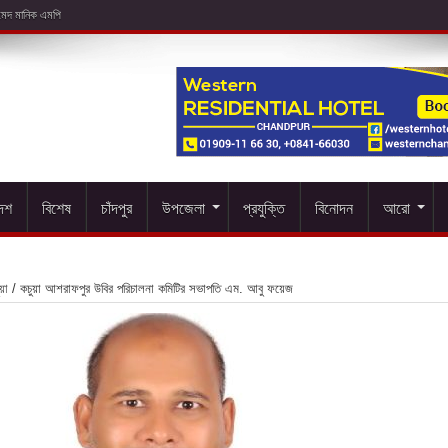
দেশ
বিশেষ
চাঁদপুর
উপজেলা
প্রযুক্তি
বিনোদন
আরো
য়া
/
কচুয়া আশরাফপুর উবির পরিচালনা কমিটির সভাপতি এম. আবু ফয়েজ