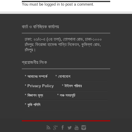
You must be
logged in
to post a comment.
বার্তা ও বাণিজ্যিক কার্যালয়
ঢাকা: ২৩/৩-এ (৩য় তলা), তোপখানা রোড, ঢাকা-১০০০
চাঁদপুর: ফিরোজা হাফেজ শান্তি নিকেতন, কুমিল্লা রোড,
চাঁদপুর।
প্রয়োজনীয় লিংক
*
আমাদের সম্পর্কে
*
যোগাযোগ
*
Privacy Policy
*
টাইমস পরিবার
*
বিজ্ঞাপন মূল্য
*
লঞ্চ সময়সূচি
*
কুকি পলিসি