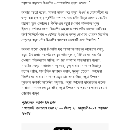
শুধুমাত্র কচুয়াতে বিএনপির ৯ নেতাকর্মীকে হত্যা করেছে।’
বক্তারা আরো বলেন, ‘মামলা হামলা করে কচুয়া বিএনপির নেতাকর্মীদের ঘর
ছাড়া করা হয়েছে। প্রতিদিন শত শত নেতাকর্মীরা মিথ্যা মামলায় কোর্টের
বারান্দায় ঘুড়ে বেড়াচ্ছে। দীর্ঘদিনধরে কচুয়া বিএনপি অভিভাবক শূন্য
ছিলো। বর্তমানে জেলা বিএনপির আহ্বায়ক শেখ ফরিদ আহমেদ মানিকের
বলিষ্ঠ দিকনির্দেশনায় ও কেন্দ্রিয় বিএনপির সদস্য মোশারফ হোসেন মিয়াজীর
নেতৃত্বে কচুয়া পৌর বিএনপির প্রত্যেক নেতাকর্মী এখন উজ্জবিত।’
বক্তব্য রাখেন জেলা বিএনপির যুগ্ম আহবায়ক মাহাবুব আনোয়ার বাবলু,
কচুয়া উপজেলার সভাপতি হুমায়ুন কবির প্রধান, সিনিয়র সহ-সভাপতি
দেওয়ান মনিরুজ্জামান মানিক, সাধারণ সম্পাদক শাহাজালাল প্রধান,
সম্মানিত সদস্য শাহাজাহান মজুমদার, যুগ্ম সাধারণ সম্পাদক মিজানুর
রহমান পাঠান, সাংগঠনিক সম্পাদক অ্যাড. মুকবুল হোসেন, উপজেলা
বিএপির সহ-সাধারণ সম্পাদক মঞ্জুর আহমেদ সেলিম, কচুয়া উপজেলা
যুবদলের সভাপতি মহিউদ্দিন মজুমদার, কচুয়া উপজেলা ছাত্রদলের সাবেক
সাধারণ সম্পাদক হুমায়ুন কবির, কচুয়া উপজেলা ছাত্রদলের আহবায়ক মো.
বোরহান প্রমুখ।
প্রতিবেদক- আশিক বিন রহিম
: আপডেট, বাংলাদেশ সময় ২: ০০ পিএম, ২০ জানুয়ারি ২০১৭, শুক্রবার
ডিএইচ