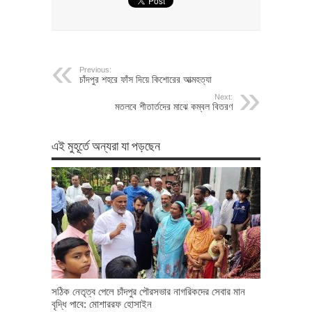
Previous:
চাঁদপুর শহরে ফাঁস দিয়ে কিশোরের আত্মহত্যা
Next:
মতলবে শীতার্তদের মাঝে কম্বল বিতরণ
এই মুহূর্তে অন্যরা যা পড়ছেন
সঠিক নেতৃত্ব পেলে চাঁদপুর পৌরসভার নাগরিকদের সেবার মান
বৃদ্ধি পাবে: মোশাররফ হোসাইন