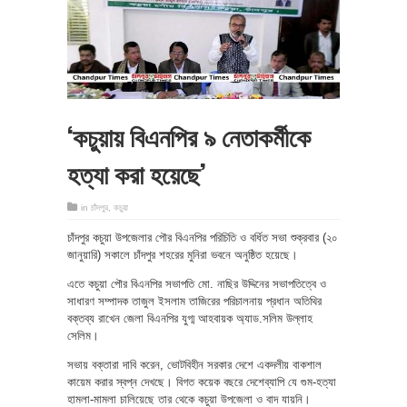
‘কচুয়ায় বিএনপির ৯ নেতাকর্মীকে
হত্যা করা হয়েছে’
in
চাঁদপুর
,
কচুয়া
চাঁদপুর কচুয়া উপজেলার পৌর বিএনপির পরিচিতি ও বর্ধিত সভা শুক্রবার (২০
জানুয়ারি) সকালে চাঁদপুর শহরের মুনিরা ভবনে অনুষ্ঠিত হয়েছে।
এতে কচুয়া পৌর বিএনপির সভাপতি মো. নাছির উদ্দিনের সভাপতিত্বে ও
সাধারণ সম্পাদক তাজুল ইসলাম তাজিরের পরিচালনায় প্রধান অতিথির
বক্তব্য রাখেন জেলা বিএনপির যুগ্ম আহবায়ক অ্যাড.সলিম উল্লাহ
সেলিম।
সভায় বক্তারা দাবি করেন, ভোটবিহীন সরকার দেশে একদলীয় বাকশাল
কায়েম করার স্বপ্ন দেখছে। বিগত কয়েক বছরে দেশেব্যাপি যে গুম-হত্যা
হামলা-মামলা চালিয়েছে তার থেকে কচুয়া উপজেলা ও বাদ যায়নি।