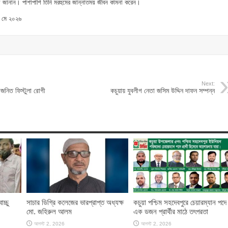
া জানান। পাশাপাশি তিনি মরহুমের জান্নাতময় জীবন কামনা করেন।
 মে ২০২৬
Next:
সবজনিত ফিস্টুলা রোগী
কচুয়ায় যুবলীগ নেতা জসিম উদ্দিন দাফন সম্পন্ন
চ্চু
সাচার ডিগ্রি কলেজের ভারপ্রাপ্ত অধ্যক্ষ
কচুয়া পশ্চিম সহদেবপুরে চেয়ারম্যান পদে
মো. জহিরুল আলম
এক ডজন প্রার্থীর মাঠে তৎপরতা
আগস্ট 2, 2026
আগস্ট 2, 2026