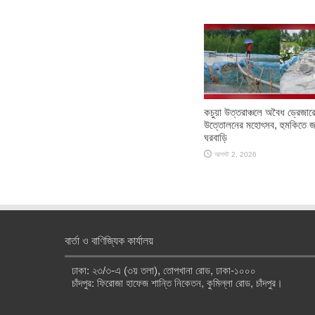
কচুয়া উত্তরাঞ্চলে অবৈধ ড্রেজারে
উত্তোলনের মহোৎসব, হুমকিতে জ
ঘরবাড়ি
আগস্ট 2, 2026
বার্তা ও বাণিজ্যিক কার্যালয়
ঢাকা: ২৩/৩-এ (৩য় তলা), তোপখানা রোড, ঢাকা-১০০০
চাঁদপুর: ফিরোজা হাফেজ শান্তি নিকেতন, কুমিল্লা রোড, চাঁদপুর।