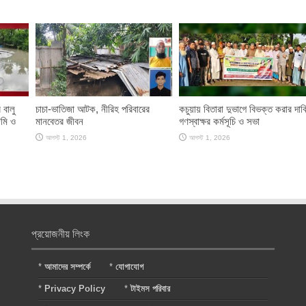
 বালু
চাচা-ভাতিজা আটক, নীরিহ পরিবারের
কচুয়ায় বিতারা দুভাগে বিভক্ত করার দাব
মি ও
মানবেতর জীবন
গণস্বাক্ষর কর্মসূচি ও সভা
আগস্ট 1, 2026
আগস্ট 1, 2026
প্রয়োজনীয় লিংক
*
আমাদের সম্পর্কে
*
যোগাযোগ
*
Privacy Policy
*
টাইমস পরিবার