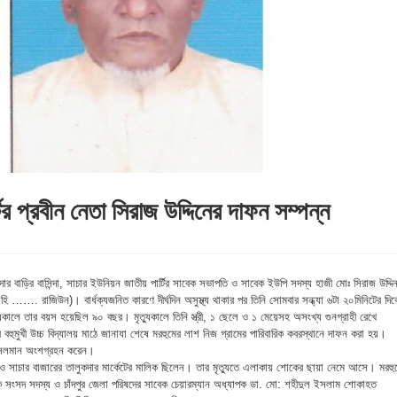
র্টির প্রবীন নেতা সিরাজ উদ্দিনের দাফন সম্পন্ন
দার বাড়ির বাসিন্দা, সাচার ইউনিয়ন জাতীয় পার্টির সাবেক সভাপতি ও সাবেক ইউপি সদস্য হাজী মোঃ সিরাজ উদ্দি
াহি ……. রাজিউন)। বার্ধক্যজনিত কারণে দীর্ঘদিন অসুস্থ্য থাকার পর তিনি সোমবার সন্ধ্যা ৬টা ২০মিনিটের দিক
যুকালে তার বয়স হয়েছিল ৯০ বছর। মৃত্যুকালে তিনি স্ত্রী, ১ ছেলে ও ১ মেয়েসহ অসংখ্য গুনগ্রাহী রেখে
বহুমুখী উচ্চ বিদ্যালয় মাঠে জানাযা শেষে মরহুমের লাশ নিজ গ্রামের পারিবারিক কবরস্থানে দাফন করা হয়।
ুসলমান অংশগ্রহন করেন।
া ও সাচার বাজারের তালুকদার মার্কেটের মালিক ছিলেন। তার মৃত্যুতে এলাকায় শোকের ছায়া নেমে আসে। মরহু
বেক সংসদ সদস্য ও চাঁদপুর জেলা পরিষদের সাবেক চেয়ারম্যান অধ্যাপক ডা. মো: শহীদুল ইসলাম শোকাহত