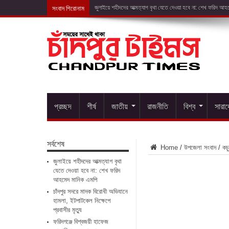
সংবাদ শিরোনাম
চাঁদপুর সদরে ম
প্রচ্ছদ
শীর্ষ
জাতীয়
রাজনীতি
বিশ্ব
সারা
সর্বশেষ
Home
/
উপজেলা সংবাদ
/
কচু
জুলাইয়ে শহীদদের আত্মত্যাগ বৃথা
যেতে দেওয়া হবে না: শেখ ফরিদ
আহমেদ মানিক এমপি
চাঁদপুর সদরে মাদক বিরোধী অভিযানে
হামলা, ইটপাটকেল নিক্ষেপে
প্রবাসীর মৃত্যু
ফরিদগঞ্জে বিশ্বজয়ী হাফেজ