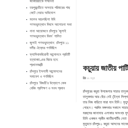
জাকারিয়াকে সম্মাননা
তরপুরচন্ডীতে অসহায় পরিবারের গাছ
কেটে নেয়ার অভিযোগ
মতলব আচলছিলা উবি
গণঅভ্যুত্থান দিবসে আলোচনা সভা
নানা আয়োজনে চাঁদপুরে ‘জুলাই
গণঅভ্যুত্থান দিবস’ পালিত
জুলাই গণঅভ্যুত্থান: চাঁদপুরে ১১
দলীয় ঐক্যের গণমিছিল
ফ্যাসিবাদবিরোধী আন্দোলনে প্রতিটি
হত্যাকাণ্ডের বিচার হবে:
কচুয়ায় জাতীয় পা
প্রধানমন্ত্রী
চাঁদপুরে ইসলামী আন্দোলনের
সমাবেশ ও গণমিছিল
in
কচুয়া
চাঁদপুরে ‘বিজয়ী’র উদ্যোগে কেক
বেকিং প্রশিক্ষণ ও সনদ প্রদান
চাঁদপুরের কচুয়া উপজেলার সাচার তালুক
তালুকদার আর বেঁচে নেই (ইন্না লিল্ল
তার নিজ বাড়িতে মারা যান তিনি। মৃত্
গেছেন। পরদিন মঙ্গলবার সকালে সাচার 
মরহুমের জানাযায় এলাকার অসংখ্য ম
তিনি একজন প্রবীন জাতীয়পার্টির নেত
মৃত্যুতে চাঁদপুর-১ কচুয়া আসনের সা