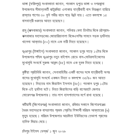
ভাঙ্গা (ফরিদপুর) সংবাদদাতা জানান, গতকাল দুপুরে ভাঙ্গা ও নগরকান্দা
উপজেলার সীমান্তবর্তী ঝাটুরদিয়া এলাকায় যাত্রীবাহী বাস নিয়ন্ত্রণ হারিয়ে
রাস্তার পাশের ৩০ ফুট গভীর খাদে পড়ে উল্টে যায়। এতে কমপক্ষে ১৫
বাসযাত্রী গুরুতর আহত হয়েছেন।
রামু (কক্সবাজার) সংবাদদাতা জানান, শনিবার বেলা তিনটার দিকে চট্টগ্রাম-
কক্সবাজার মহাসড়কের জোয়ারিয়ানালা বিকেএসপির সামনে সড়ক দুর্ঘটনায়
খালেদা আক্তার (৫০) নামে এক নারী নিহত হয়েছেন।
ভূঞাপুর (টাঙ্গাইল) সংবাদদাতা জানান, গতকাল দুপুর সাড়ে ১২টার দিকে
উপজেলার পশ্চিম ভূঞাপুর নতুন বাইপাস রোডে বাস-মোটরসাইকেলের
মুখোমুখি সংঘর্ষে সুরুজ আকন্দ (৪৫) নামে এক যুবক নিহত হয়েছে।
কুষ্টিয়া প্রতিনিধি জানান, সেনাবাহিনীর একটি বাসের সঙ্গে যাত্রীবাহী অপর
বাসের মুখোমুখি সংঘর্ষে একজন নিহত ও কমপক্ষে ৩৫/৪০ জন আহত
হয়েছেন। নিহতের নাম জিয়াউল ইসলাম (৪৫)। গতকাল দুপুর ১২টার
দিকে এই দুর্ঘটনা ঘটে। নিহত জিয়াউলের বাড়ি বাগেরহাট জেলার
মোরেলগঞ্জ উপজেলায়। তার লাশ হাসপাতালের মর্গে রাখা হয়েছে।
কটিয়াদী (কিশোরগঞ্জ) সংবাদদাতা জানান, রবিবার সকালে কিশোরগঞ্জের
ভৈরব মহাসড়কে বাসচাপায় প্রথম শ্রেণির শিক্ষার্থী মরিয়ম আক্তারের (৬)
মৃত্যু হয়েছে। মরিয়ম উপজেলার আচমিতা ইউনিয়নের তেভাগা গ্রামের
হানিফ মিয়ার মেয়ে।
চাঁদপুর টাইমস ডেস্ক/ ১ জুন ২০২৬