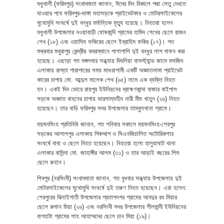
মধুখালী (ফরিদপুর) সংবাদদাতা জানান, ঈদের দিন বিকালে পদ্মা সেতু দেখতে
যাওয়ার পথে ফরিদপুর-ভাঙ্গা মহাসড়কে প্রাইভেটকার ও মোটরসাইকেলের
মুখোমুখি সংঘর্ষে দুই বন্ধুর মর্মান্তিক মৃত্যু হয়েছে। নিহতরা হলেন
মধুখালী উপজেলার নওয়াবাড়ী ঘোষকান্দি গ্রামের হামিদ শেখের ছেলে রাজন
শেখ (১৮) এবং ওয়াসিম ফকিরের ছেলে ইব্রাহিম ফকির (১৭)। গত
শুক্রবার মথুরাপুর কেন্দ্রীয় কবরস্থানে পাশাপাশি দুই বন্ধুর লাশ দাফন করা
হয়েছে। এছাড়া গত মঙ্গলবার সন্ধ্যায় দিঘলিয়া বাসস্ট্যান্ড জামে মসজিদ
এলাকায় রাস্তা পারাপারের সময় মাগুরাগামী একটি অজ্ঞাতনামা প্রাইভেট
কারের চাপায় মো. আব্দুল মালেক শেখ (৬৫) নামে এক ব্যক্তি নিহত
হন। একই দিন ভোরে রায়পুর ইউনিয়নের ব্রাহ্মণকান্দা বাজার বাইপাস
সড়কে অজ্ঞাত বাহনের চাপায় ভারসাম্যহীন নারী মীম খাতুন (২৬) নিহত
হয়েছেন। তার বাড়ি ফরিদপুর সদর উপজেলার তাম্বুলখানা গ্রামে।
ময়মনসিংহ প্রতিনিধি জানান, গত শনিবার সকালে ময়মনসিংহ-শেরপুর
সড়কের আলালপুর এলাকায় পিকআপ ও সিএনজিচালিত অটোরিকশার
সংঘর্ষে বাবা ও ছেলে নিহত হয়েছেন। নিহতরা হলো হালুয়াঘাট থানা
এলাকার বাসিন্দা মো. জাহাঙ্গীর আলম (৩১) ও তার আড়াই বছরের শিশু
ছেলে রুহান।
শিবপুর (নরসিংদী) সংবাদদাতা জানান, গত বুধবার সন্ধ্যায় উপজেলায় দুই
মোটরসাইকেলের মুখোমুখি সংঘর্ষে দুই তরুণ নিহত হয়েছেন। এরা হলেন:
শেরপুরের ঝিনাইগাতী উপজেলার প্রতাপনগর গ্রামের আবদুর রব মিয়ার
ছেলে রুমান মিয়া (২৬) এবং নরসিংদী সদর উপজেলার শীলমান্দী ইউনিয়নের
বাগহাটা গ্রামের শাহ আহাম্মদের ছেলে চান মিয়া (১৯)।