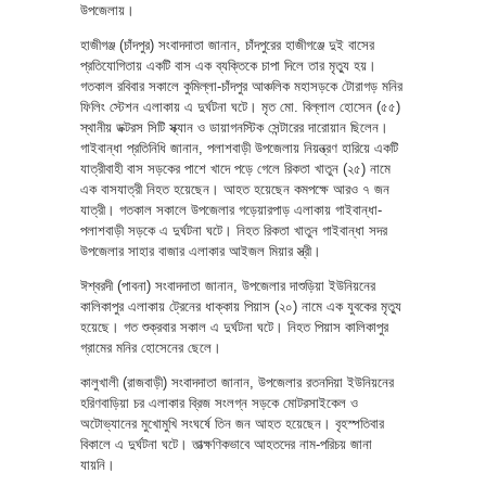
উপজেলায়।
হাজীগঞ্জ (চাঁদপুর) সংবাদদাতা জানান, চাঁদপুরের হাজীগঞ্জে দুই বাসের
প্রতিযোগিতায় একটি বাস এক ব্যক্তিকে চাপা দিলে তার মৃত্যু হয়।
গতকাল রবিবার সকালে কুমিল্লা-চাঁদপুর আঞ্চলিক মহাসড়কে টোরাগড় মনির
ফিলিং স্টেশন এলাকায় এ দুর্ঘটনা ঘটে। মৃত মো. বিল্লাল হোসেন (৫৫)
স্থানীয় ডক্টরস সিটি স্ক্যান ও ডায়াগনস্টিক সেন্টারের দারোয়ান ছিলেন।
গাইবান্ধা প্রতিনিধি জানান, পলাশবাড়ী উপজেলায় নিয়ন্ত্রণ হারিয়ে একটি
যাত্রীবাহী বাস সড়কের পাশে খাদে পড়ে গেলে রিকতা খাতুন (২৫) নামে
এক বাসযাত্রী নিহত হয়েছেন। আহত হয়েছেন কমপক্ষে আরও ৭ জন
যাত্রী। গতকাল সকালে উপজেলার গড়েয়ারপাড় এলাকায় গাইবান্ধা-
পলাশবাড়ী সড়কে এ দুর্ঘটনা ঘটে। নিহত রিকতা খাতুন গাইবান্ধা সদর
উপজেলার সাহার বাজার এলাকার আইজল মিয়ার স্ত্রী।
ঈশ্বরদী (পাবনা) সংবাদদাতা জানান, উপজেলার দাশুড়িয়া ইউনিয়নের
কালিকাপুর এলাকায় ট্রেনের ধাক্কায় পিয়াস (২০) নামে এক যুবকের মৃত্যু
হয়েছে। গত শুক্রবার সকাল এ দুর্ঘটনা ঘটে। নিহত পিয়াস কালিকাপুর
গ্রামের মনির হোসেনের ছেলে।
কালুখালী (রাজবাড়ী) সংবাদদাতা জানান, উপজেলার রতনদিয়া ইউনিয়নের
হরিণবাড়িয়া চর এলাকার ব্রিজ সংলগ্ন সড়কে মোটরসাইকেল ও
অটোভ্যানের মুখোমুখি সংঘর্ষে তিন জন আহত হয়েছেন। বৃহস্পতিবার
বিকালে এ দুর্ঘটনা ঘটে। তাত্ক্ষণিকভাবে আহতদের নাম-পরিচয় জানা
যায়নি।