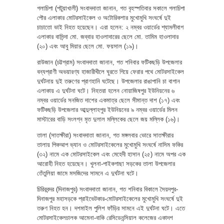
গলাচিপা (পটুয়াখালী) সংবাদদাতা জানান, গত বৃহস্পতিবার সকালে গলাচিপা
পৌর এলাকার মোটরসাইকেল ও অটোরিকশার মুখোমুখি সংঘর্ষে দুই
চাচাতো ভাই নিহত হয়েছেন। এরা হলেন: ২ নম্বর ওয়ার্ডের শ্যামলীবাগ
এলাকার বাসিন্দা মো. জব্বার হাওলাদারের ছেলে মো. তামিম হাওলাদার
(২০) এবং আবু মিয়ার ছেলে মো. ফয়সাল (১৯)।
রাউজান (চট্টগ্রাম) সংবাদদাতা জানান, গত শনিবার ফটিকছড়ি উপজেলার
বন্যপ্রাণী অভয়ারণ্য হাজারীখীলে ঘুরতে গিয়ে ফেরার পথে মোটরসাইকেল
দুর্ঘটনায় দুই তরুণের প্রাণহানি ঘটেছে। উপজেলার রাঙাপানি চা বাগান
এলাকায় এ দুর্ঘটনা ঘটে। নিহতরা হলেন নোয়াজিষপুর ইউনিয়নের ৬
নম্বর ওয়ার্ডের সনজিত দাশের একমাত্র ছেলে সীমান্ত দাশ (১৭) এবং
ফটিকছড়ি উপজেলার আব্দুল্লাহপুর ইউনিয়নের ৯ নম্বর ওয়ার্ডের মিলন
মাস্টারের বাড়ি সংলগ্ন মৃত দুলাল মল্লিকের ছেলে জয় মল্লিক (১৬)।
তালা (সাতক্ষীরা) সংবাদদাতা জানান, গত মঙ্গলবার ভোরে সাতক্ষীরার
তালায় পিকআপ ভ্যান ও মোটরসাইকেলের মুখোমুখি সংঘর্ষে নাসিম ফকির
(৩২) নামে এক মোটরসাইকেল এবং মেহেদী হাসান (২৫) নামে অপর এক
আরোহী নিহত হয়েছেন। খুলনা-পাইকগাছা সড়কের তালা উপজেলার
তেঁতুলিয়া জামে মসজিদের সামনে এ দুর্ঘটনা ঘটে।
চিরিরবন্দর (দিনাজপুর) সংবাদদাতা জানান, গত শনিবার বিকালে সৈয়দপুর-
দিনাজপুর মহাসড়কে প্রাইভেটকার-মোটরসাইকেলের মুখোমুখি সংঘর্ষে দুই
তরুণ নিহত হন। দশমাইল পুলিশ ফাঁড়ির সামনে এই দুর্ঘটনা ঘটে। এতে
মোটরসাইকেলচালক আমেনা-বাকি রেসিডেনন্সিয়াল কলেজের একাদশ