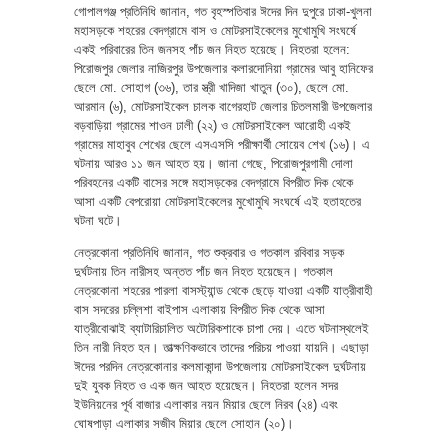
গোপালগঞ্জ প্রতিনিধি জানান, গত বৃহস্পতিবার ঈদের দিন দুপুরে ঢাকা-খুলনা
মহাসড়কে শহরের বেদগ্রামে বাস ও মোটরসাইকেলের মুখোমুখি সংঘর্ষে
একই পরিবারের তিন জনসহ পাঁচ জন নিহত হয়েছে। নিহতরা হলেন:
পিরোজপুর জেলার নাজিরপুর উপজেলার কলারদোনিয়া গ্রামের আবু হানিফের
ছেলে মো. সোহাগ (৩৬), তার স্ত্রী খাদিজা খাতুন (৩০), ছেলে মো.
আরমান (৬), মোটরসাইকেল চালক বাগেরহাট জেলার চিতলমারী উপজেলার
বড়বাড়িয়া গ্রামের শাওন ঢালী (২২) ও মোটরসাইকেল আরোহী একই
গ্রামের মাহাবুব শেখের ছেলে এসএসসি পরীক্ষার্থী সোয়েব শেখ (১৬)। এ
ঘটনায় আরও ১১ জন আহত হয়। জানা গেছে, পিরোজপুরগামী দোলা
পরিবহনের একটি বাসের সঙ্গে মহাসড়কের বেদগ্রামে বিপরীত দিক থেকে
আসা একটি বেপরোয়া মোটরসাইকেলের মুখোমুখি সংঘর্ষে এই হতাহতের
ঘটনা ঘটে।
নেত্রকোনা প্রতিনিধি জানান, গত শুক্রবার ও গতকাল রবিবার সড়ক
দুর্ঘটনায় তিন নারীসহ অন্তত পাঁচ জন নিহত হয়েছেন। গতকাল
নেত্রকোনা শহরের পারলা বাসস্ট্যান্ড থেকে ছেড়ে যাওয়া একটি যাত্রীবাহী
বাস সদরের চল্লিশা বাইপাস এলাকায় বিপরীত দিক থেকে আসা
যাত্রীবোঝাই ব্যাটারিচালিত অটোরিকশাকে চাপা দেয়। এতে ঘটনাস্থলেই
তিন নারী নিহত হন। তাত্ক্ষণিকভাবে তাদের পরিচয় পাওয়া যায়নি। এছাড়া
ঈদের পরদিন নেত্রকোনার কলমাকান্দা উপজেলায় মোটরসাইকেল দুর্ঘটনায়
দুই যুবক নিহত ও এক জন আহত হয়েছেন। নিহতরা হলেন সদর
ইউনিয়নের পূর্ব বাজার এলাকার নয়ন মিয়ার ছেলে নিরব (২৪) এবং
ঘোষপাড়া এলাকার সজীব মিয়ার ছেলে সোহান (২০)।