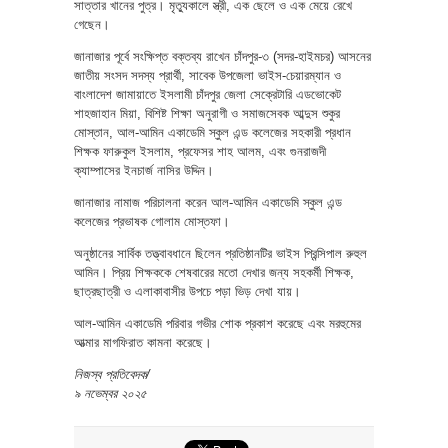
সাত্তার খানের পুত্র। মৃত্যুকালে স্ত্রী, এক ছেলে ও এক মেয়ে রেখে
গেছেন।
জানাজার পূর্বে সংক্ষিপ্ত বক্তব্য রাখেন চাঁদপুর-৩ (সদর-হাইমচর) আসনের
জাতীয় সংসদ সদস্য প্রার্থী, সাবেক উপজেলা ভাইস-চেয়ারম্যান ও
বাংলাদেশ জামায়াতে ইসলামী চাঁদপুর জেলা সেক্রেটারি এডভোকেট
শাহজাহান মিয়া, বিশিষ্ট শিক্ষা অনুরাগী ও সমাজসেবক আব্দুস শুকুর
মোস্তান, আল-আমিন একাডেমি স্কুল এন্ড কলেজের সহকারী প্রধান
শিক্ষক ফারুকুল ইসলাম, প্রফেসর শাহ আলম, এবং গুনরাজদী
ক্যাম্পাসের ইনচার্জ নাসির উদ্দিন।
জানাজার নামাজ পরিচালনা করেন আল-আমিন একাডেমি স্কুল এন্ড
কলেজের প্রভাষক গোলাম মোস্তফা।
অনুষ্ঠানের সার্বিক তত্ত্বাবধানে ছিলেন প্রতিষ্ঠানটির ভাইস প্রিন্সিপাল রুহুল
আমিন। প্রিয় শিক্ষককে শেষবারের মতো দেখার জন্য সহকর্মী শিক্ষক,
ছাত্রছাত্রী ও এলাকাবাসীর উপচে পড়া ভিড় দেখা যায়।
আল-আমিন একাডেমি পরিবার গভীর শোক প্রকাশ করেছে এবং মরহুমের
আত্মার মাগফিরাত কামনা করেছে।
নিজস্ব প্রতিবেদক/
৯ নভেম্বর ২০২৫