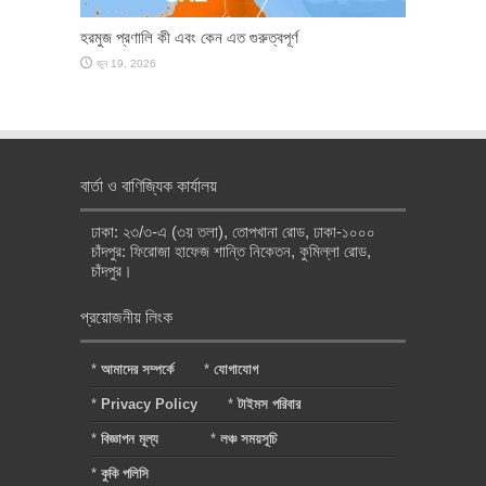
হরমুজ প্রণালি কী এবং কেন এত গুরুত্বপূর্ণ
জুন 19, 2026
বার্তা ও বাণিজ্যিক কার্যালয়
ঢাকা: ২৩/৩-এ (৩য় তলা), তোপখানা রোড, ঢাকা-১০০০
চাঁদপুর: ফিরোজা হাফেজ শান্তি নিকেতন, কুমিল্লা রোড,
চাঁদপুর।
প্রয়োজনীয় লিংক
*
আমাদের সম্পর্কে
*
যোগাযোগ
*
Privacy Policy
*
টাইমস পরিবার
*
বিজ্ঞাপন মূল্য
*
লঞ্চ সময়সূচি
*
কুকি পলিসি