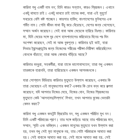
কারিনা শুধু একটি নাম নন; তিনি কারও সন্তান, কারও প্রিয়জন। এখানে
একটু থামতে চাই। একটু ভাবতে চাই তাদের কথা, যারা এই মুহূর্তে
সবচেয়ে বেশি কষ্ট পাচ্ছেন। কায়সার হামিদ; বাংলাদেশের ফুটবলের এক
গর্বিত নাম। গোটা জীবন মাথা উঁচু করে বেঁচেছেন, দেশের জন্য খেলেছেন,
সম্মান অর্জন করেছেন। সেই বাবা আজ মেয়েকে হারিয়ে নিঃস্ব। কারিনার
মা, যিনি মেয়ের সঙ্গে দূর দেশে হাসপাতালের করিডোরে দিনের পর দিন
অপেক্ষা করেছেন, সেই মা আজ বুকশূন্য। কারিনার দুই ভাই, যারা
লিভার ট্রান্সপ্ল্যান্টের জন্য নিজেদের শরীরের পরীক্ষা-নিরীক্ষা করিয়েছিলেন
বোনকে বাঁচাতে; তারা আজ কোথায় দাঁড়িয়ে আছে?
কারিনার বন্ধুরা, সহকর্মীরা, যারা তাকে ভালোবাসতেন; তারা শুধু একজন
তারকাকে হারাননি, তারা হারিয়েছেন একজন আপনজনকে।
যারা সোশ্যাল মিডিয়ায় কারিনার মৃত্যুতে উল্লাস করেছেন, একবার কি
তারা ভেবেছেন এই মানুষগুলোর কথা? একবার কি চোখ বন্ধ করে কল্পনা
করেছেন; যদি আপনার নিজের মেয়ে, নিজের বোন, নিজের প্রিয়জনের
মৃত্যুতে কেউ ‘আলহামদুলিল্লাহ’ লিখত, তখন আপনার বুকের ভেতরটা
কেমন করত?
কারিনা শুধু একজন কনটেন্ট ক্রিয়েটর নন, শুধু একজন পরিচিত মুখ নন।
তিনি একটি পরিবারের প্রাণ। তার সঙ্গে জড়িয়ে আছে তার পরিবারের মান,
সম্মান, স্মৃতি এবং ভবিষ্যৎ। একজন মানুষের মৃত্যুতে যখন উল্লাস করা
হয়, তখন শুধু সেই মৃত মানুষকে নয়, তার গোটা পরিবারকে আঘাত করা
হয়। সেই বাবাকে আঘাত করা হয়, সেই মাকে আঘাত করা হয়, সেই