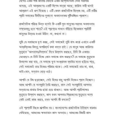
দেশের একটি শীর্ষ জাতীয় দৈনিকে একটি বিশ্লেষণধর্মী লেখা সরাসরি
বলেছে, এই আক্রমণের একটি বিশেষ মাত্রা আছে; কারিনা নারী বলেই
আক্রমণ এই রূপ নিয়েছে। এটি কেবল রাজনৈতিক বিদ্বেষ নয়, এটি নারীর
প্রতি সমাজের দীর্ঘদিনের লুকানো অবমাননাকর দৃষ্টিভঙ্গিরও প্রকাশ।
রাজনৈতিক পরিচয় ভিন্ন হলেই কি একটি মৃত মানুষের মরদেহ অবমাননার
লক্ষ্যবস্তু হতে পারে? এই প্রশ্নের সামনে দাঁড়িয়ে বিবেকবান প্রতিটি
মানুষের উত্তর হওয়া উচিত: না, কখনো না।
তুমি যে সমাজকে ঘৃণা করছ, সেই সমাজেই তুমি বাস করো এখানে একটি
অস্বস্তিকর কিন্তু অপরিহার্য কথা বলতে চাই। যে মানুষ আজ কারিনার
মৃত্যুতে ‘আলহামদুলিল্লাহ’ লিখে উল্লাস করছেন, তিনি কি একবার
ভেবেছেন যে তিনি নিজে কোন সমাজে বাস করছেন? যে সমাজে মৃত্যুকে
উদযাপন করা যায়, যে সমাজে ঘৃণা সংক্রামক ব্যাধির মতো ছড়িয়ে পড়ে,
সেই সমাজেই তার নিজের পরিবার থাকে। সেই সমাজেই তার মা, বাবা,
ভাই-বোন, সন্তান বেড়ে ওঠে।
আপনি যে বিষ ছড়াচ্ছেন, সেই বিষের বায়ু আপনি নিজেও শ্বাস নিচ্ছেন।
আজ আপনি যে সংস্কৃতি তৈরি করছেন, কাল সেই সংস্কৃতিই আপনার
সন্তানের মাথার উপর ছায়া হয়ে থাকবে। আজ আপনি প্রতিপক্ষের
মৃত্যুতে উল্লাস করছেন, কাল যখন আপনার প্রিয়জনের মৃত্যুতে অন্য
কেউ একই কাজ করবে, তখন আপনি কী বলবেন?
এই প্রশ্নটি নিছক কাল্পনিক নয়। বাংলাদেশের রাজনৈতিক ইতিহাস বারবার
দেখিয়েছে, আজকের ক্ষমতাবান কাল অসহায়। আজকের বিজয়ী কাল