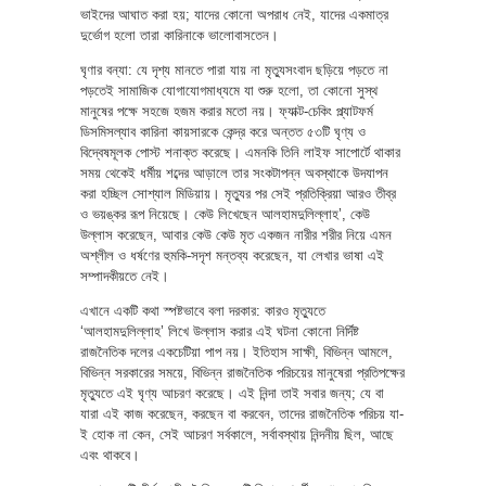
ভাইদের আঘাত করা হয়; যাদের কোনো অপরাধ নেই, যাদের একমাত্র
দুর্ভোগ হলো তারা কারিনাকে ভালোবাসতেন।
ঘৃণার বন্যা: যে দৃশ্য মানতে পারা যায় না মৃত্যুসংবাদ ছড়িয়ে পড়তে না
পড়তেই সামাজিক যোগাযোগমাধ্যমে যা শুরু হলো, তা কোনো সুস্থ
মানুষের পক্ষে সহজে হজম করার মতো নয়। ফ্যাক্ট-চেকিং প্ল্যাটফর্ম
ডিসমিসল্যাব কারিনা কায়সারকে কেন্দ্র করে অন্তত ৫৩টি ঘৃণ্য ও
বিদ্বেষমূলক পোস্ট শনাক্ত করেছে। এমনকি তিনি লাইফ সাপোর্টে থাকার
সময় থেকেই ধর্মীয় শব্দের আড়ালে তার সংকটাপন্ন অবস্থাকে উদযাপন
করা হচ্ছিল সোশ্যাল মিডিয়ায়। মৃত্যুর পর সেই প্রতিক্রিয়া আরও তীব্র
ও ভয়ঙ্কর রূপ নিয়েছে। কেউ লিখেছেন আলহামদুলিল্লাহ’, কেউ
উল্লাস করেছেন, আবার কেউ কেউ মৃত একজন নারীর শরীর নিয়ে এমন
অশ্লীল ও ধর্ষণের হুমকি-সদৃশ মন্তব্য করেছেন, যা লেখার ভাষা এই
সম্পাদকীয়তে নেই।
এখানে একটি কথা স্পষ্টভাবে বলা দরকার: কারও মৃত্যুতে
‘আলহামদুলিল্লাহ’ লিখে উল্লাস করার এই ঘটনা কোনো নির্দিষ্ট
রাজনৈতিক দলের একচেটিয়া পাপ নয়। ইতিহাস সাক্ষী, বিভিন্ন আমলে,
বিভিন্ন সরকারের সময়ে, বিভিন্ন রাজনৈতিক পরিচয়ের মানুষেরা প্রতিপক্ষের
মৃত্যুতে এই ঘৃণ্য আচরণ করেছে। এই নিন্দা তাই সবার জন্য; যে বা
যারা এই কাজ করেছেন, করছেন বা করবেন, তাদের রাজনৈতিক পরিচয় যা-
ই হোক না কেন, সেই আচরণ সর্বকালে, সর্বাবস্থায় নিন্দনীয় ছিল, আছে
এবং থাকবে।