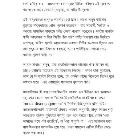
বার্তা হারিয়ে যায়। বাংলাদেশের সোশ্যাল মিডিয়া পরিসরে এই প্রবণতা
গত কয়েক বছরে যেভাবে বেড়েছে, তা গভীর উদ্বেগের।
এই অন্ধকারের মধ্যেও আলোর রেখা ছিল। লাখো মানুষ কারিনার
মৃত্যুতে সত্যিকারের শোক প্রকাশ করেছেন। তার সহকর্মী, নির্মাতা ও
ভক্তরা সামাজিক মাধ্যমে গভীর বেদনা প্রকাশ করেছেন। জাতীয় নাগরিক
পার্টির আহ্বায়ক ও বিরোধীদলীয় চিফ হুইপ নাহিদ ইসলাম তার বিবৃতিতে
বলেছেন, কারিনা জুলাই আন্দোলনের একজন নির্ভীক কণ্ঠস্বর ছিলেন এবং
তার মৃত্যুতে যারা উল্লাস করছেন, তাদের প্রতিক্রিয়া কোনো সভ্য
সমাজে গ্রহণযোগ্য নয়।
অনেক সাধারণ মানুষ, যারা রাজনৈতিকভাবে কারিনার পক্ষে ছিলেন না,
তারাও সোচ্চার হয়েছেন এই বিদ্বেষের বিরুদ্ধে। কারণ তারা বুঝেছেন,
আজ যে সংস্কৃতির বিস্তার হচ্ছে, তা একদিন তাঁদের নিজেদের দিকেও ঘুরে
আসতে পারে। এই বোধটুকুই মানবতার ন্যূনতম শর্ত।
সমাজবিজ্ঞান কী বলে সমাজবিজ্ঞানীরা বহুকাল ধরে চিহ্নিত করে আসছেন
যে, যখন কোনো সমাজে দীর্ঘমেয়াদি রাজনৈতিক সংকট থাকে, তখন
‘moral disengagement’ বা নৈতিক বিচ্ছিন্নতার ঘটনা ঘটে।
সমাজমনোবিজ্ঞানী অ্যালবার্ট বান্দুরার গবেষণা অনুযায়ী, মানুষ নিজের ঘৃণ্য
আচরণকে বিভিন্ন যুক্তিতে ন্যায্য বলে মনে করতে পারে; যেমন ‘ওরা
আমাদের সঙ্গে এটা করেছিল’, বা ‘ওরা মানুষই না’। এই মনোভাব যখন
সামাজিকভাবে স্বাভাবিক হয়ে পড়ে, তখন সমাজের নৈতিক ভিত্তি ভেঙে
পড়তে শুরু করে।