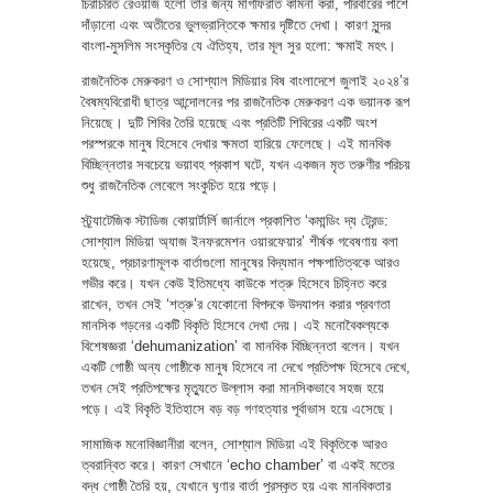
চিরাচরিত রেওয়াজ হলো তার জন্য মাগফিরাত কামনা করা, পরিবারের পাশে
দাঁড়ানো এবং অতীতের ভুলভ্রান্তিকে ক্ষমার দৃষ্টিতে দেখা। কারণ সুন্দর
বাংলা-মুসলিম সংস্কৃতির যে ঐতিহ্য, তার মূল সুর হলো: ক্ষমাই মহৎ।
রাজনৈতিক মেরুকরণ ও সোশ্যাল মিডিয়ার বিষ বাংলাদেশে জুলাই ২০২৪’র
বৈষম্যবিরোধী ছাত্র আন্দোলনের পর রাজনৈতিক মেরুকরণ এক ভয়ানক রূপ
নিয়েছে। দুটি শিবির তৈরি হয়েছে এবং প্রতিটি শিবিরের একটি অংশ
পরস্পরকে মানুষ হিসেবে দেখার ক্ষমতা হারিয়ে ফেলেছে। এই মানবিক
বিচ্ছিন্নতার সবচেয়ে ভয়াবহ প্রকাশ ঘটে, যখন একজন মৃত তরুণীর পরিচয়
শুধু রাজনৈতিক লেবেলে সংকুচিত হয়ে পড়ে।
স্ট্র্যাটেজিক স্টাডিজ কোয়ার্টার্লি জার্নালে প্রকাশিত ‘কমান্ডিং দ্য ট্রেন্ড:
সোশ্যাল মিডিয়া অ্যাজ ইনফরমেশন ওয়ারফেয়ার’ শীর্ষক গবেষণায় বলা
হয়েছে, প্রচারণামূলক বার্তাগুলো মানুষের বিদ্যমান পক্ষপাতিত্বকে আরও
গভীর করে। যখন কেউ ইতিমধ্যে কাউকে শত্রু হিসেবে চিহ্নিত করে
রাখেন, তখন সেই ‘শত্রু’র যেকোনো বিপদকে উদযাপন করার প্রবণতা
মানসিক গড়নের একটি বিকৃতি হিসেবে দেখা দেয়। এই মনোবৈকল্যকে
বিশেষজ্ঞরা ‘dehumanization’ বা মানবিক বিচ্ছিন্নতা বলেন। যখন
একটি গোষ্ঠী অন্য গোষ্ঠীকে মানুষ হিসেবে না দেখে প্রতিপক্ষ হিসেবে দেখে,
তখন সেই প্রতিপক্ষের মৃত্যুতে উল্লাস করা মানসিকভাবে সহজ হয়ে
পড়ে। এই বিকৃতি ইতিহাসে বড় বড় গণহত্যার পূর্বাভাস হয়ে এসেছে।
সামাজিক মনোবিজ্ঞানীরা বলেন, সোশ্যাল মিডিয়া এই বিকৃতিকে আরও
ত্বরান্বিত করে। কারণ সেখানে ‘echo chamber’ বা একই মতের
বদ্ধ গোষ্ঠী তৈরি হয়, যেখানে ঘৃণার বার্তা পুরস্কৃত হয় এবং মানবিকতার