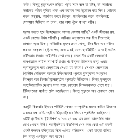
ক্ষতি। কিন্তু মৃত্যুসংবাদ ছড়িয়ে পড়ার সঙ্গে সঙ্গে যা ঘটল, তা আমাদের
সমাজের গভীরে লুকিয়ে থাকা এক ভয়াবহ ক্ষত উন্মোচন করে দিল। শোকের
বদলে উল্লাস, প্রার্থনার বদলে বিদ্বেষ, মানবিকতার বদলে পাশবিকতা;
সোশ্যাল মিডিয়ায় যা চলল, তার ভাষা খুঁজে পাওয়া কঠিন।
প্রশ্ন করতে হবে নিজেদেরকে: আমরা কোথায় যাচ্ছি? একটি জীবনের গল্প,
একটি রোগের নির্মম পরিণতি। কারিনার অসুস্থতার শুরু ছিল নিতান্তই
সাধারণ জ্বর দিয়ে। পারিবারিক সূত্রে জানা গেছে, ধীরে ধীরে তার শরীরে
গুরুতর সংক্রমণ ছড়িয়ে পড়ে এবং একই সঙ্গে হেপাটাইটিস এ ও ই-জনিত
জটিলতায় লিভার ফেইলিউর দেখা দেয়। রাজধানীর একটি বেসরকারি
হাসপাতালে লাইফ সাপোর্টে রাখার পর উন্নত চিকিৎসার জন্য এয়ার
অ্যাম্বুলেন্সে করে চেন্নাইয়ে নেওয়া হয় তাকে। সেখানে ভেলোরের
খ্রিস্টান মেডিকেল কলেজে চিকিৎসকেরা প্রথমে ফুসফুসের সংক্রমণ
নিয়ন্ত্রণ করে লিভার ট্রান্সপ্ল্যান্টের প্রস্তুতি নিচ্ছিলেন। কিন্তু ফুসফুসে
অ্যান্টিবায়োটিক দেওয়ার সময় হঠাৎ রক্তচাপ বিপজ্জনকভাবে নেমে যায়।
চিকিৎসকেরা সর্বোচ্চ চেষ্টা করেছিলেন। কিন্তু মৃত্যুকে আর ঠেকানো গেল
না।
কনটেন্ট ক্রিয়েটর হিসেবে পরিচিতি পেলেও সাম্প্রতিক সময়ে কারিনা নিজেকে
একজন দক্ষ অভিনেত্রী ও চিত্রনাট্যকার হিসেবে প্রতিষ্ঠিত করছিলেন।
ওটিটি প্ল্যাটফর্মে ‘ইন্টার্নশিপ’ ও ‘৩৬-২৪-৩৬’-এর মতো আলোচিত কাজ
রেখে গেছেন তিনি। অস্ট্রেলিয়ায় উচ্চশিক্ষা শেষ করে ফেরা এই তরুণী
একটি উজ্জ্বল ভবিষ্যতের দিকে এগিয়ে যাচ্ছিলেন। সেই যাত্রা থামিয়ে
দিল মাত্র একত্রিশ বছর বয়সে।