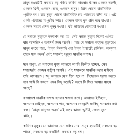
মানুষ হওয়াটাই সবচেয়ে বড় পরিচয় কারিনা কায়সার ছিলেন একজন তরুণী,
একজন শিল্পী, একজন মেয়ে, একজন মানুষ। তিনি কোনো রাজনৈতিক
প্রতীক নন। তার মৃত্যু কোনো রাজনৈতিক জয়-পরাজয়ের ঘটনা নয়। এটি
একটি পরিবারের অপূরণীয় ক্ষতি। একজন বাবার বুক খালি হয়ে যাওয়া।
একজন মায়ের কোল শূন্য হওয়া। দুই ভাইয়ের বোনহারা হওয়া।
যে সমাজে মৃত্যুকে উদযাপন করা হয়, সেই সমাজ মৃত্যুর দিকেই এগিয়ে
যায় আক্ষরিক ও রূপকার্থ উভয় অর্থেই। আর যে সমাজে শত্রুর মৃত্যুতেও
মানুষ বলতে পারে, ‘ইন্না লিল্লাহি ওয়া ইন্না ইলাইহি রাজিউন, আল্লাহ
তাকে মাফ করুন’ সেই সমাজই প্রকৃত মানবিক সমাজ।
মনে রাখুন, যে সমাজের ঘৃণ্য আচরণে আপনি বিচলিত হচ্ছেন, সেই
সমাজেরই একজন বাসিন্দা আপনি। এই সমাজকে মানবিক করার দায়িত্ব
তাই আপনারও। শুধু অন্যকে দোষ দিলে হবে না, নিজেকেও প্রশ্ন করতে
হবে আমি কি কখনো এমন কিছু করেছি? করলে কি ফিরে আসার সাহস
আছে?
বাংলাদেশ মানবিক সমাজ হওয়ার ক্ষমতা রাখে। আমাদের ইতিহাস,
আমাদের সাহিত্য, আমাদের গান, আমাদের সংস্কৃতি সবকিছু মানবতার কথা
বলে। ‘মানুষ মানুষের জন্য’ এই সত্য আমরা ভুলিনি, কেবল ভুলে
যাচ্ছি।
কারিনার মৃত্যু যেন আমাদের মনে করিয়ে দেয়: মানুষ হওয়াটাই সবচেয়ে বড়
পরিচয়, সবচেয়ে বড় রাজনীতি, সবচেয়ে বড় ধর্ম।