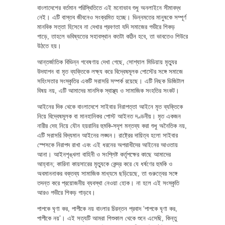
বাংলাদেশের বর্তমান পরিস্থিতিতে এই মনোভাব শুধু অনলাইনে সীমাবদ্ধ
নেই। এটি বাস্তব জীবনেও সংক্রমিত হচ্ছে। ভিন্নমতের মানুষকে সম্পূর্ণ
মানবিক সত্তা হিসেবে না দেখার প্রবণতা যদি সমাজের গভীরে শিকড়
গাড়ে, তাহলে ভবিষ্যতের সহাবস্থান কতটা কঠিন হবে, তা ভাবতেও শিউরে
উঠতে হয়।
আন্তর্জাতিক বিভিন্ন গবেষণায় দেখা গেছে, সোশ্যাল মিডিয়ায় মৃত্যুর
উদযাপন বা মৃত ব্যক্তিকে লক্ষ্য করে বিদ্বেষমূলক পোস্টের সঙ্গে সমাজে
সহিংসতার সংস্কৃতির একটি সরাসরি সম্পর্ক রয়েছে। এটি নিছক ডিজিটাল
বিষয় নয়, এটি আমাদের মানসিক স্বাস্থ্য ও সামাজিক সংহতির সংকট।
আইনের দিক থেকে বাংলাদেশে সাইবার নিরাপত্তা আইনে মৃত ব্যক্তিকে
নিয়ে বিদ্বেষমূলক বা মানহানিকর পোস্ট আইনত দণ্ডনীয়। মৃত একজন
নারীর দেহ নিয়ে যৌন হয়রানির হুমকি-সদৃশ মন্তব্য করা শুধু অনৈতিক নয়,
এটি সরাসরি বিদ্যমান আইনের লঙ্ঘন। রাষ্ট্রের দায়িত্ব হলো সাইবার
স্পেসকে নিরাপদ রাখা এবং এই ধরনের অপরাধীদের আইনের আওতায়
আনা। আইনশৃঙ্খলা বাহিনী ও সংশ্লিষ্ট কর্তৃপক্ষের কাছে আমাদের
আহ্বান; কারিনা কায়সারের মৃত্যুকে কেন্দ্র করে যে ধর্ষণের হুমকি ও
অবমাননাকর বক্তব্য সামাজিক মাধ্যমে ছড়িয়েছে, তা গুরুত্বের সঙ্গে
তদন্ত করে প্রয়োজনীয় ব্যবস্থা নেওয়া হোক। না হলে এই সংস্কৃতি
আরও গভীরে শিকড় গাড়বে।
পাপকে ঘৃণা কর, পাপীকে নয় বাংলার চিরন্তন প্রবাদ ‘পাপকে ঘৃণা কর,
পাপীকে নয়’। এই সত্যটি আমরা শিশুকাল থেকে শুনে এসেছি, কিন্তু