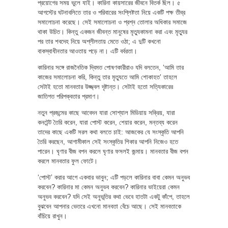
প্রয়োগের সময় ভুলে যাই। কারিনা কায়সারের জীবনে বিতর্ক ছিল। ৫
আগস্টের ঘটনাবলিতে তার ও পরিবারের সংশ্লিষ্টতা নিয়ে একটি পক্ষ তীব্র
সমালোচনা করেছে। সেই সমালোচনা ও প্রশ্ন তোলার অধিকার সমাজে
থাকা উচিত। কিন্তু একজন জীবন্ত মানুষের মৃত্যুকামনা করা এবং মৃত্যুর
পর তার শবদেহ নিয়ে অশ্লীলতায় মেতে ওঠা; এ দুটি কখনো
বাকস্বাধীনতার আওতায় পড়ে না। এটি বর্বরতা।
কারিনার সঙ্গে রাজনৈতিক দ্বিমত পোষণকারীরাও যদি বলতেন, ‘আমি তার
কাজের সমালোচনা করি, কিন্তু তার মৃত্যুতে আমি শোকাহত’ তাহলে
সেটাই হতো মানবতার উজ্জ্বল দৃষ্টান্ত। সেটাই হতো সত্যিকারের
জাতিগত পরিপক্বতার প্রমাণ।
নতুন প্রজন্মের কাছে আবেদন যারা সোশ্যাল মিডিয়ায় সক্রিয়, যারা
কনটেন্ট তৈরি করেন, যারা পোস্ট করেন, শেয়ার করেন, মন্তব্য করেন
তাদের কাছে একটি সরল কথা বলতে চাই: আজকের যে সংস্কৃতি আপনি
তৈরি করছেন, আগামীকাল সেই সংস্কৃতির শিকার আপনি নিজেও হতে
পারেন। ঘৃণার বীজ বপন করলে ঘৃণার ফসলই জন্মায়। মানবতার বীজ বপন
করলে মানবতার ফুল ফোটে।
‘পোস্ট’ করার আগে একবার ভাবুন; এটি পড়লে কারিনার বাবা কেমন অনুভব
করবেন? কারিনার মা কেমন অনুভব করবেন? কারিনার ভাইয়েরা কেমন
অনুভব করবেন? যদি সেই অনুভূতির কথা ভেবে হাতটা একটু কাঁপে, তাহলে
বুঝবেন আপনার ভেতরে এখনো মানবতা বেঁচে আছে। সেই মানবতাকে
বাঁচিয়ে রাখুন।