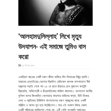
‘আলহামদুলিল্লাহ’ লিখে মৃত্যু
উদযাপন- এই সমাজে তুমিও বাস
করো
in
বিশেষ সংবাদ
একত্রিশ বছরের একটি তরুণ জীবন থামিয়ে দিল লিভারের নিষ্ঠুর ব্যাধি।
ভারতের চেন্নাইয়ের ভেলোর খ্রিস্টান মেডিকেল কলেজ হাসপাতালে দীর্ঘ
যন্ত্রণার লড়াই শেষে গত ১৫ মে রাতে চিরতরে চোখ বুজলেন কনটেন্ট
ক্রিয়েটর, অভিনেত্রী ও চিত্রনাট্যকার কারিনা কায়সার। বাংলাদেশ জাতীয়
ফুটবল দলের কিংবদন্তি খেলোয়াড় কায়সার হামিদের কন্যা, যিনি নিজের
মেধা ও প্রতিভায় ডিজিটাল বাংলাদেশের তরুণ প্রজন্মের কাছে একটি
পরিচিত ও আপন মুখ হয়ে উঠেছিলেন। তার এই অকাল বিদায় কেবল
একটি পরিবারের ব্যক্তিগত শোক নয়, এটি গোটা সংস্কৃতি অঙ্গনেরও