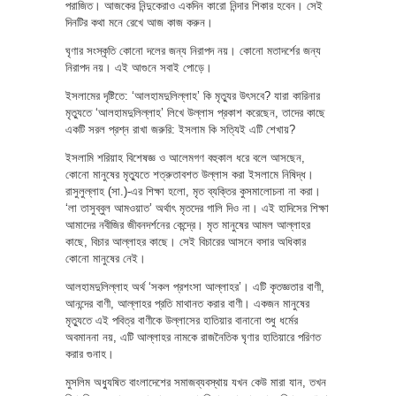
পরাজিত। আজকের নিন্দুকেরাও একদিন কারো নিন্দার শিকার হবেন। সেই
দিনটির কথা মনে রেখে আজ কাজ করুন।
ঘৃণার সংস্কৃতি কোনো দলের জন্য নিরাপদ নয়। কোনো মতাদর্শের জন্য
নিরাপদ নয়। এই আগুনে সবাই পোড়ে।
ইসলামের দৃষ্টিতে: ‘আলহামদুলিল্লাহ’ কি মৃত্যুর উৎসবে? যারা কারিনার
মৃত্যুতে ‘আলহামদুলিল্লাহ’ লিখে উল্লাস প্রকাশ করেছেন, তাদের কাছে
একটি সরল প্রশ্ন রাখা জরুরি: ইসলাম কি সত্যিই এটি শেখায়?
ইসলামি শরিয়াহ বিশেষজ্ঞ ও আলেমগণ বহুকাল ধরে বলে আসছেন,
কোনো মানুষের মৃত্যুতে শত্রুতাবশত উল্লাস করা ইসলামে নিষিদ্ধ।
রাসুলুল্লাহ (সা.)-এর শিক্ষা হলো, মৃত ব্যক্তির কুসমালোচনা না করা।
‘লা তাসুব্বুল আমওয়াত’ অর্থাৎ মৃতদের গালি দিও না। এই হাদিসের শিক্ষা
আমাদের নবীজির জীবনদর্শনের কেন্দ্রে। মৃত মানুষের আমল আল্লাহর
কাছে, বিচার আল্লাহর কাছে। সেই বিচারের আসনে বসার অধিকার
কোনো মানুষের নেই।
আলহামদুলিল্লাহ অর্থ ‘সকল প্রশংসা আল্লাহর’। এটি কৃতজ্ঞতার বাণী,
আনন্দের বাণী, আল্লাহর প্রতি মাথানত করার বাণী। একজন মানুষের
মৃত্যুতে এই পবিত্র বাণীকে উল্লাসের হাতিয়ার বানানো শুধু ধর্মের
অবমাননা নয়, এটি আল্লাহর নামকে রাজনৈতিক ঘৃণার হাতিয়ারে পরিণত
করার গুনাহ।
মুসলিম অধ্যুষিত বাংলাদেশের সমাজব্যবস্থায় যখন কেউ মারা যান, তখন