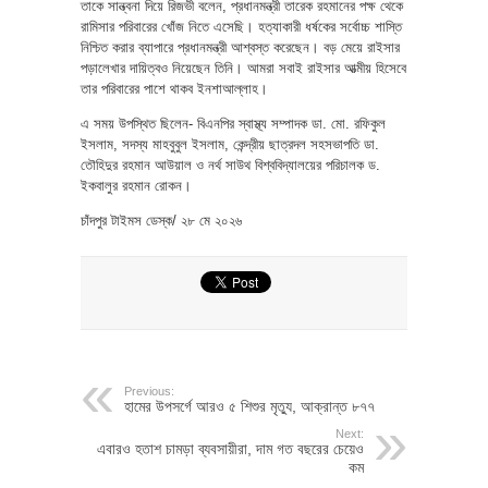
তাকে সান্ত্বনা দিয়ে রিজভী বলেন, প্রধানমন্ত্রী তারেক রহমানের পক্ষ থেকে
রামিসার পরিবারের খোঁজ নিতে এসেছি। হত্যাকারী ধর্ষকের সর্বোচ্চ শাস্তি
নিশ্চিত করার ব্যাপারে প্রধানমন্ত্রী আশ্বস্ত করেছেন। বড় মেয়ে রাইসার
পড়ালেখার দায়িত্বও নিয়েছেন তিনি। আমরা সবাই রাইসার আত্মীয় হিসেবে
তার পরিবারের পাশে থাকব ইনশাআল্লাহ।
এ সময় উপস্থিত ছিলেন- বিএনপির স্বাস্থ্য সম্পাদক ডা. মো. রফিকুল
ইসলাম, সদস্য মাহবুবুল ইসলাম, কেন্দ্রীয় ছাত্রদল সহসভাপতি ডা.
তৌহিদুর রহমান আউয়াল ও নর্থ সাউথ বিশ্ববিদ্যালয়ের পরিচালক ড.
ইকবালুর রহমান রোকন।
চাঁদপুর টাইমস ডেস্ক/ ২৮ মে ২০২৬
Previous:
হামের উপসর্গে আরও ৫ শিশুর মৃত্যু, আক্রান্ত ৮৭৭
Next:
এবারও হতাশ চামড়া ব্যবসায়ীরা, দাম গত বছরের চেয়েও
কম