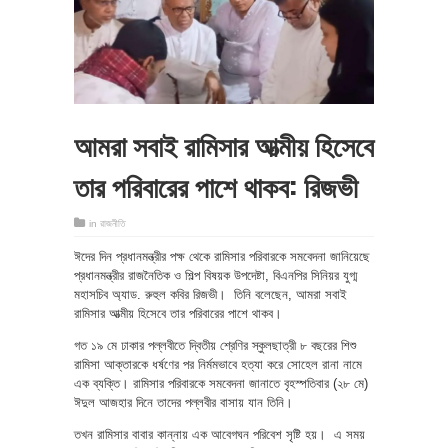
আমরা সবাই রামিসার আত্মীয় হিসেবে
তার পরিবারের পাশে থাকব: রিজভী
in
রাজনীতি
ঈদের দিন প্রধানমন্ত্রীর পক্ষ থেকে রামিসার পরিবারকে সমবেদনা জানিয়েছে
প্রধানমন্ত্রীর রাজনৈতিক ও শিল্প বিষয়ক উপদেষ্টা, বিএনপির সিনিয়র যুগ্ম
মহাসচিব অ্যাড. রুহুল কবির রিজভী। তিনি বলেছেন, আমরা সবাই
রামিসার আত্মীয় হিসেবে তার পরিবারের পাশে থাকব।
গত ১৯ মে ঢাকার পল্লবীতে দ্বিতীয় শ্রেণির স্কুলছাত্রী ৮ বছরের শিশু
রামিসা আক্তারকে ধর্ষণের পর নির্মমভাবে হত্যা করে সোহেল রানা নামে
এক ব্যক্তি। রামিসার পরিবারকে সমবেদনা জানাতে বৃহস্পতিবার (২৮ মে)
ঈদুল আজহার দিনে তাদের পল্লবীর বাসায় যান তিনি।
তখন রামিসার বাবার কান্নায় এক আবেগঘন পরিবেশ সৃষ্টি হয়। এ সময়