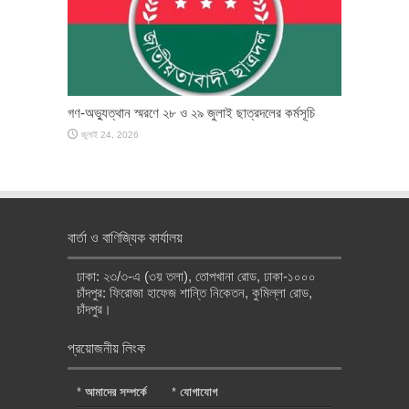
গণ-অভ্যুত্থান স্মরণে ২৮ ও ২৯ জুলাই ছাত্রদলের কর্মসূচি
জুলাই 24, 2026
বার্তা ও বাণিজ্যিক কার্যালয়
ঢাকা: ২৩/৩-এ (৩য় তলা), তোপখানা রোড, ঢাকা-১০০০
চাঁদপুর: ফিরোজা হাফেজ শান্তি নিকেতন, কুমিল্লা রোড,
চাঁদপুর।
প্রয়োজনীয় লিংক
*
আমাদের সম্পর্কে
*
যোগাযোগ