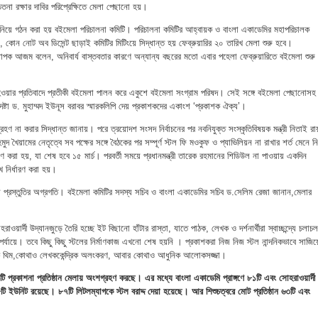
না রক্ষার দাবির পরিপ্রেক্ষিতে মেলা পেছানো হয়।
নিয়ে গঠন করা হয় বইমেলা পরিচালনা কমিটি। পরিচালনা কমিটির আহ্বায়ক ও বাংলা একাডেমির মহাপরিচালক
োন নোট অব ডিসেন্ট ছাড়াই কমিটির মিটিংয়ে সিদ্ধান্ত হয় ফেব্রুয়ারির ২০ তারিখ মেলা শুরু হবে।
যাপক আজম বলেন, অনিবার্য বাস্তবতার কারণে অন্যান্য বছরের মতো এবার পহেলা ফেব্রুয়ারিতে বইমেলা শুরু
া হওয়ার প্রতিবাদে প্রতীকী বইমেলা পালন করে একুশে বইমেলা সংগ্রাম পরিষদ। সেই সঙ্গে বইমেলা পেছানোসহ 
পদেষ্টা ড. মুহাম্মদ ইউনূস বরাবর স্মারকলিপি দেয় প্রকাশকদের একাংশ ‘প্রকাশক ঐক্য’।
ণ না করার সিদ্ধান্ত জানায়। পরে ত্রয়োদশ সংসদ নির্বাচনের পর নবনিযুক্ত সংস্কৃতিবিষয়ক মন্ত্রী নিতাই রায
মুদ খৈয়ামের নেতৃত্বে সব পক্ষের সঙ্গে বৈঠকের পর সম্পূর্ণ স্টল ফি মওকুফ ও প্যাভিলিয়ন না রাখার শর্ত মেনে ন
ধারণ করা হয়, যা শেষ হবে ১৫ মার্চ। পরবর্তী সময়ে প্রধানমন্ত্রী তারেক রহমানের শিডিউল না পাওয়ায় একদিন
িখ নির্ধারণ করা হয়।
 প্রস্তুতির অগ্রগতি। বইমেলা কমিটির সদস্য সচিব ও বাংলা একাডেমির সচিব ড.সেলিম রেজা জানান,মেলার
।
য়ার্দী উদ্যানজুড়ে তৈরি হচ্ছে ইট বিছানো হাঁটার রাস্তা, যাতে পাঠক, লেখক ও দর্শনার্থীরা স্বাচ্ছন্দ্যে চলাচল
 পর্যায়ে। তবে কিছু কিছু স্টলের নির্মাণকাজ এখনো শেষ হয়নি । প্রকাশকরা নিজ নিজ স্টল নান্দনিকভাবে সাজিয়
ক থিম,কোথাও লেখককেন্দ্রিক অলংকরণ, আবার কোথাও আধুনিক আলোকসজ্জা।
 প্রকাশনা প্রতিষ্ঠান মেলায় অংশগ্রহণ করছে। এর মধ্যে বাংলা একাডেমি প্রাঙ্গণে ৮১টি এবং সোহরাওয়ার্দী
 ইউনিট রয়েছে। ৮৭টি লিটলম্যাগকে স্টল বরাদ্দ দেয়া হয়েছে। আর শিশুচত্বরে মোট প্রতিষ্ঠান ৬৩টি এবং