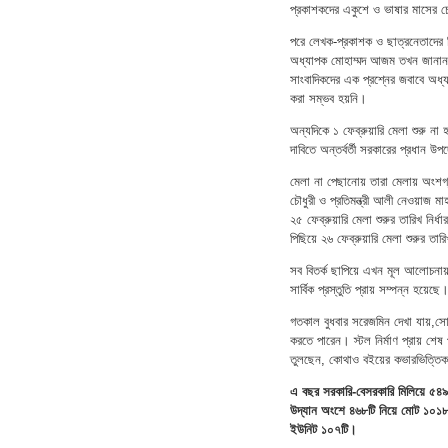
প্রকাশকদের একুশে ও ভাষার মাসের চেত
পরে লেখক-প্রকাশক ও ছাত্রনেতাদের 
অধ্যাপক মোহাম্মদ আজম তখন জানান, ক
সাংবাদিকদের এক প্রশ্নের জবাবে অধ্
করা সম্ভব হয়নি।
অন্যদিকে ১ ফেব্রুয়ারি মেলা শুরু ন
দাবিতে অন্তর্বর্তী সরকারের প্রধান উ
মেলা না পেছানোয় তারা মেলায় অংশগ্রহ
চৌধুরী ও প্রতিমন্ত্রী আলী নেওয়াজ মাহ
২৫ ফেব্রুয়ারি মেলা শুরুর তারিখ নির্
পিছিয়ে ২৬ ফেব্রুয়ারি মেলা শুরুর তার
সব বিতর্ক ছাপিয়ে এখন মূল আলোচনায়
সার্বিক প্রস্তুতি প্রায় সম্পন্ন হয়েছে
গতকাল বুধবার সরেজমিন দেখা যায়,সোহরাও
করতে পারেন। স্টল নির্মাণ প্রায় শেষ
তুলছেন, কোথাও বইয়ের কভারভিত্তি
এ বছর সরকারি-বেসরকারি মিলিয়ে ৫৪৯টি
উদ্যান অংশে ৪৬৮টি নিয়ে মোট ১০১৮টি
ইউনিট ১০৭টি।