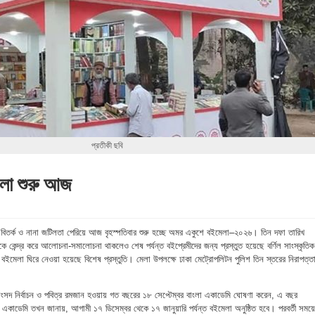
প্রতীকী ছবি
লা শুরু আজ
শা, বিতর্ক ও নানা জটিলতা পেরিয়ে আজ বৃহস্পতিবার শুরু হচ্ছে অমর একুশে বইমেলা–২০২৬। তিন দফা তারিখ
িকে কেন্দ্র করে আলোচনা-সমালোচনা থাকলেও শেষ পর্যন্ত বইপ্রেমীদের জন্য প্রস্তুত হয়েছে বর্ণিল সাংস্কৃতিক
ে বইমেলা ঘিরে নেওয়া হয়েছে বিশেষ প্রস্তুতি। মেলা উপলক্ষে ঢাকা মেট্রোপলিটন পুলিশ তিন স্তরের নিরাপত্ত
ংসদ নির্বাচন ও পবিত্র রমজান হওয়ায় গত বছরের ১৮ সেপ্টেম্বর বাংলা একাডেমি ঘোষণা করেন, এ বছর
া একাডেমি তখন জানায়, আগামী ১৭ ডিসেম্বর থেকে ১৭ জানুয়ারি পর্যন্ত বইমেলা অনুষ্ঠিত হবে। পরবর্তী সময়ে