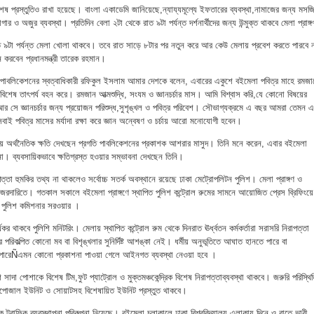
ষ প্রস্তুতিও রাখা হয়েছে। বাংলা একাডেমি জানিয়েছে,ন্যায্যমূল্যে ইফতারের ব্যবস্থা,নামাজের জন্য মসজ
র ও অজুর ব্যবস্থা। প্রতিদিন বেলা ২টা থেকে রাত ৯টা পর্যন্ত দর্শনার্থীদের জন্য উন্মুক্ত থাকবে মেলা প্রাঙ্
াত ৯টা পর্যন্ত মেলা খোলা থাকবে। তবে রাত সাড়ে ৮টার পর নতুন করে আর কেউ মেলায় প্রবেশ করতে পারবে 
করবেন প্রধানমন্ত্রী তারেক রহমান।
 পাবলিকেশনের স্বত্বাধিকারী রফিকুল ইসলাম আমার দেশকে বলেন, এবারের একুশে বইমেলা পবিত্র মাহে রমজা
বিশেষ তাৎপর্য বহন করে। রমজান আত্মশুদ্ধি, সংযম ও জ্ঞানচর্চার মাস। আমি বিশ্বাস করি,যে কোনো বিষয়ের
আর সে জ্ঞানচর্চার জন্য প্রয়োজন পরিশুদ্ধ,সুশৃঙ্খল ও পবিত্র পরিবেশ। সৌভাগ্যক্রমে এ বছর আমরা তেমন এ
ই পবিত্র মাসের মর্যাদা রক্ষা করে জ্ঞান অন্বেষণ ও চর্চায় আরো মনোযোগী হবেন।
 অর্থনৈতিক ক্ষতি দেখছেন প্রগতি পাবলিকেশনের প্রকাশক আশরার মাসুদ। তিনি মনে করেন, এবার বইমেলা
। ব্যবসায়িকভাবে ক্ষতিগ্রস্ত হওয়ার সম্ভাবনা দেখছেন তিনি।
্তা হুমকির তথ্য না থাকলেও সর্বোচ্চ সতর্ক অবস্থানে রয়েছে ঢাকা মেট্রোপলিটন পুলিশ। মেলা প্রাঙ্গণ ও
দারিতে। গতকাল সকালে বইমেলা প্রাঙ্গণে স্থাপিত পুলিশ কন্ট্রোল রুমের সামনে আয়োজিত প্রেস ব্রিফিংয়ে
 পুলিশ কমিশনার সরওয়ার ।
কর থাকবে পুলিশি মনিটরিং। মেলায় স্থাপিত কন্ট্রোল রুম থেকে দিনরাত ঊর্ধ্বতন কর্মকর্তারা সরাসরি নিরাপত্তা
পরিকল্পিত কোনো মব বা বিশৃঙ্খলার সুনির্দিষ্ট আশঙ্কা নেই। ধর্মীয় অনুভূতিতে আঘাত হানতে পারে বা
তে পারেÑএমন কোনো প্রকাশনা পাওয়া গেলে আইনগত ব্যবস্থা নেওয়া হবে ।
 সাদা পোশাকে বিশেষ টিম,ফুট প্যাট্রোল ও মুক্তমঞ্চকেন্দ্রিক বিশেষ নিরাপত্তাব্যবস্থা থাকবে। জরুরি পরিস্থি
ডিসপোজাল ইউনিট ও সোয়াটসহ বিশেষায়িত ইউনিট প্রস্তুত থাকবে।
ক ট্রাফিক ব্যবস্থাপনা পরিকল্পনা নিয়েছে। বইমেলা চলাকালে ঢাকা বিশ্ববিদ্যালয় এলাকায় দিনে ও রাতে ভারী