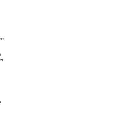
চার
়
িয়ে
ে