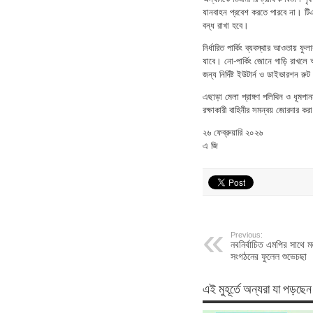
যানবাহন প্রবেশ করতে পারবে না। টিএস
বন্ধ রাখা হবে।
নির্ধারিত পার্কিং ব্যবস্থার আওতায় ফু
যাবে। নো-পার্কিং জোনে গাড়ি রাখলে
জন্য নির্দিষ্ট ইউটার্ন ও ডাইভারশন রু
এছাড়া মেলা প্রাঙ্গণ পলিথিন ও ধূমপা
রক্ষাকারী বাহিনীর সমন্বয় জোরদার ক
২৬ ফেব্রুয়ারি ২০২৬
এ জি
Previous:
নবনির্বাচিত এমপির সাথে ম
সংগঠনের ফুলেল শুভেচছা
এই মুহূর্তে অন্যরা যা পড়ছেন