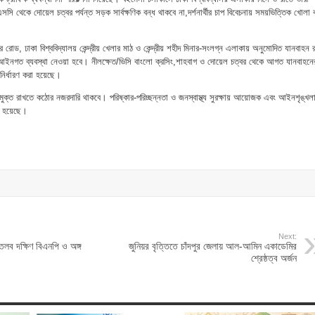
সি থেকে দোয়েল চত্বর পর্যন্ত সড়ক সার্বক্ষণিক বন্ধ থাকবে না,দর্শনার্থীর চাপ বিবেচনায় সময়ভিত্তিক খোলা 
লার রোড, ঢাকা বিশ্ববিদ্যালয় কেন্দ্রীয় খেলার মাঠ ও কেন্দ্রীয় শহীদ মিনার-সংলগ্ন এলাকায় অনুমোদিত যানবাহন র
 আইনগত ব্যবস্থা নেওয়া হবে। নীলক্ষেত/ভিসি বাংলো ক্রসিং,শাহবাগ ও দোয়েল চত্বর থেকে আগত যানবাহনে
ট নির্ধারণ করা হয়েছে।
নমুক্ত রাখতে কঠোর নজরদারি থাকবে। পরিষ্কার-পরিচ্ছন্নতা ও জনস্বাস্থ্য সুরক্ষায় আয়োজক এবং আইনশৃঙ্খল
রা হয়েছে।
Next:
তলব দক্ষিণ বিএনপি ও অঙ্গ
জুনিয়র বৃত্তিতে চাঁদপুর জেলায় আল-আমিন একাডেমির
শ্রেষ্ঠত্ব অর্জন