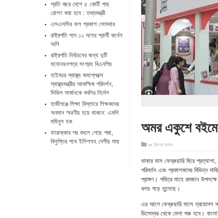
প্রতি বছর দেশে ৫ কোটি গাছ
রোপণ করা হবে : তথ্যমন্ত্রী
এসএসসির ফল প্রকাশ সোমবার
রাষ্ট্রপতি পদে ১১ দলের প্রার্থী কর্নেল
অলি
রাষ্ট্রপতি নির্বাচনের জন্য দুটি
মনোনয়নপত্র সংগ্রহ বিএনপির
হাইমচর স্বাস্থ্য কমপ্লেক্সে
স্বাস্থ্যমন্ত্রীর আকস্মিক পরিদর্শন,
সিভিল সার্জনকে বদলির নির্দেশ
হাজীগঞ্জে শিক্ষা বিস্তারে শিক্ষকদের
অবদান স্মরণীয় হয়ে থাকবে: এমপি
অমর একুশে বইমে
মমিনুল হক
ফারাক্কার পর বদলে গেছে পদ্মা,
বিলুপ্তির পথে ইলিশসহ দেশীয় মাছ
in
বিশেষ সংবাদ
ভাষার মাস ফেব্রুয়ারি ঘিরে প্রত্যা
পরিবর্তন এবং প্রকাশকদের বিভিন্ন দাব
প্রাঙ্গণ। পবিত্র মাহে রমজান উপলক্ষ
বলয় গড়ে তুলেছে।
এর আগে ফেব্রুয়ারি মাসে ত্রয়োদশ স
ডিসেম্বর থেকে মেলা শুরু হবে। বাংল