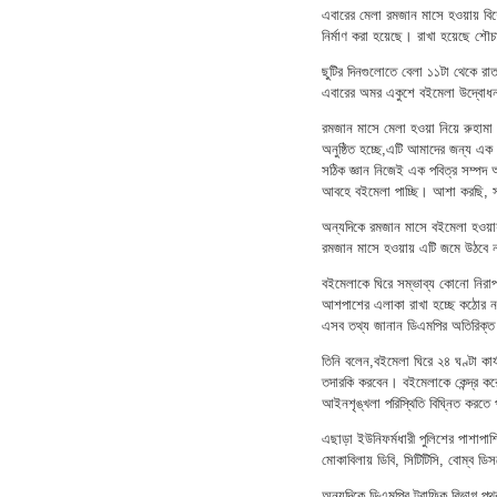
এবারের মেলা রমজান মাসে হওয়ায় বিশে
নির্মাণ করা হয়েছে। রাখা হয়েছে শৌচাগা
ছুটির দিনগুলোতে বেলা ১১টা থেকে র
এবারের অমর একুশে বইমেলা উদ্বোধন 
রমজান মাসে মেলা হওয়া নিয়ে রুহামা
অনুষ্ঠিত হচ্ছে,এটি আমাদের জন্য এক 
সঠিক জ্ঞান নিজেই এক পবিত্র সম্পদ 
আবহে বইমেলা পাচ্ছি। আশা করছি, সবা
অন্যদিকে রমজান মাসে বইমেলা হওয়ায়
রমজান মাসে হওয়ায় এটি জমে উঠবে না
বইমেলাকে ঘিরে সম্ভাব্য কোনো নিরাপত
আশপাশের এলাকা রাখা হচ্ছে কঠোর নজর
এসব তথ্য জানান ডিএমপির অতিরিক্ত
তিনি বলেন,বইমেলা ঘিরে ২৪ ঘণ্টা কার্য
তদারকি করবেন। বইমেলাকে কেন্দ্র করে 
আইনশৃঙ্খলা পরিস্থিতি বিঘ্নিত কর
এছাড়া ইউনিফর্মধারী পুলিশের পাশাপাশি
মোকাবিলায় ডিবি, সিটিটিসি, বোম্ব 
অন্যদিকে ডিএমপির ট্রাফিক বিভাগ পৃথ