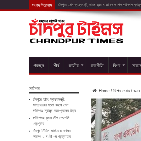
সংবাদ শিরোনাম
ফরিদগঞ্জে কৃ
প্রচ্ছদ
শীর্ষ
জাতীয়
রাজনীতি
বিশ্ব
সারা
সর্বশেষ
Home
/
বিশেষ সংবাদ
/
অমর 
চাঁদপুরে হঠাৎ স্বাস্থ্যমন্ত্রী,
জাদুমন্ত্রের মতো বদলে গেল
ফরিদগঞ্জ স্বাস্থ্য কমপ্লেক্সের চিত্র
ফরিদগঞ্জে কৃষক লীগ সভাপতি
গ্রেপ্তার
চাঁদপুর সিভিল সার্জনকে বদলির
আদেশ ২ ঘণ্টা পর প্রত্যাহার