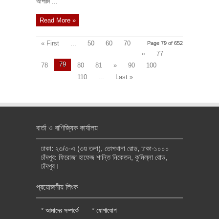
আগামি ...
Read More »
« First
...
50
60
70
Page 79 of 652
«
77
79
78
80
81
»
90
100
110
...
Last »
বার্তা ও বাণিজ্যিক কার্যালয়
ঢাকা: ২৩/৩-এ (৩য় তলা), তোপখানা রোড, ঢাকা-১০০০
চাঁদপুর: ফিরোজা হাফেজ শান্তি নিকেতন, কুমিল্লা রোড,
চাঁদপুর।
প্রয়োজনীয় লিংক
*
আমাদের সম্পর্কে
*
যোগাযোগ