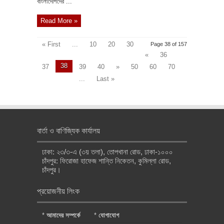
বাংলাদেশিদের ...
Read More »
« First
...
10
20
30
Page 38 of 157
«
36
38
37
39
40
»
50
60
70
...
Last »
বার্তা ও বাণিজ্যিক কার্যালয়
ঢাকা: ২৩/৩-এ (৩য় তলা), তোপখানা রোড, ঢাকা-১০০০
চাঁদপুর: ফিরোজা হাফেজ শান্তি নিকেতন, কুমিল্লা রোড,
চাঁদপুর।
প্রয়োজনীয় লিংক
*
আমাদের সম্পর্কে
*
যোগাযোগ