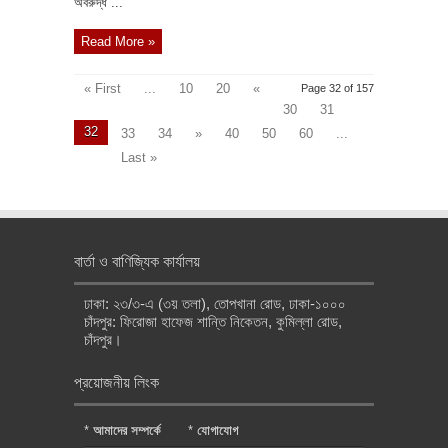
অবরুদ্ধ ...
Read More »
« First
...
10
20
«
Page 32 of 157
30
31
32
33
34
»
40
50
60
...
Last »
বার্তা ও বাণিজ্যিক কার্যালয়
ঢাকা: ২৩/৩-এ (৩য় তলা), তোপখানা রোড, ঢাকা-১০০০
চাঁদপুর: ফিরোজা হাফেজ শান্তি নিকেতন, কুমিল্লা রোড,
চাঁদপুর।
প্রয়োজনীয় লিংক
*
আমাদের সম্পর্কে
*
যোগাযোগ