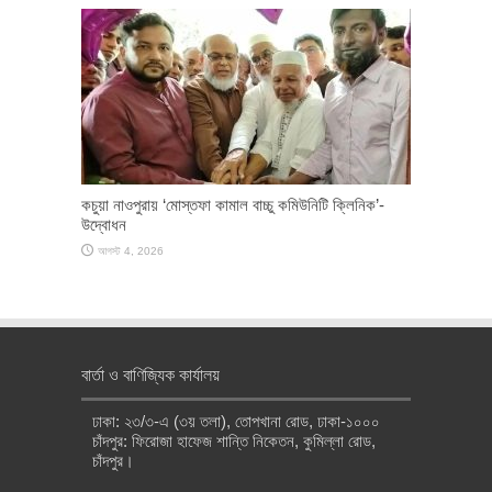
কচুয়া নাওপুরায় ‘মোস্তফা কামাল বাচ্চু কমিউনিটি ক্লিনিক’-
উদ্বোধন
আগস্ট 4, 2026
বার্তা ও বাণিজ্যিক কার্যালয়
ঢাকা: ২৩/৩-এ (৩য় তলা), তোপখানা রোড, ঢাকা-১০০০
চাঁদপুর: ফিরোজা হাফেজ শান্তি নিকেতন, কুমিল্লা রোড,
চাঁদপুর।