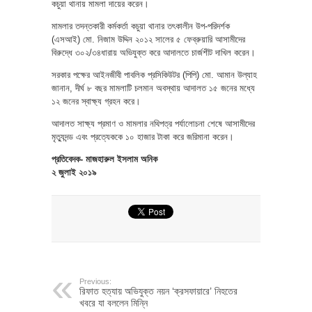
কচুয়া থানায় মামলা দায়ের করেন।
মামলার তদন্তকারী কর্মকর্তা কচুয়া থানার তৎকালীন উপ-পরিদর্শক
(এসআই) মো. নিজাম উদ্দিন ২০১২ সালের ৫ ফেব্রুয়ারি আসামীদের
বিরুদ্ধে ৩০২/৩৪ধারায় অভিযুক্ত করে আদালতে চার্জশীট দাখিল করেন।
সরকার পক্ষের আইনজীবী পাবলিক প্রসিকিউটর (পিপি) মো. আমান উল্যাহ
জানান, দীর্ঘ ৮ বছর মামলাটি চলমান অবস্থায় আদালত ১৫ জনের মধ্যে
১২ জনের স্বাক্ষ্য গ্রহন করে।
আদালত সাক্ষ্য প্রমাণ ও মামলার নথিপত্র পর্যালোচনা শেষে আসামীদের
মৃত্যুদন্ড এবং প্রত্যেককে ১০ হাজার টাকা করে জরিমানা করেন।
প্রতিবেদক- মাজহারুল ইসলাম অনিক
২ জুলাই ২০১৯
Previous:
রিফাত হত্যায় অভিযুক্ত নয়ন ‘ক্রসফায়ারে’ নিহতের
খবরে যা বললেন মিন্নি