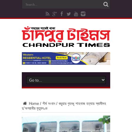
Home
/
শীর্ষ সংবাদ
/
কচুয়ার গৃহবধূ শাহনাজ হত্যায় স্বামীসহ
দু’অপরাধীর মৃত্যুদণ্ড