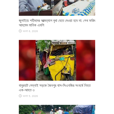
জুলাইয়ে শহীদদের আত্মত্যাগ বৃথা যেতে দেওয়া হবে না: শেখ ফরিদ
আহমেদ মানিক এমপি
আগস্ট 6, 2026
বাবুরহাট পেন্নাই সড়কে জৈনপুর বাস-সিএনজির সংঘর্ষে নিহত
এক-আহত ৩
আগস্ট 5, 2026