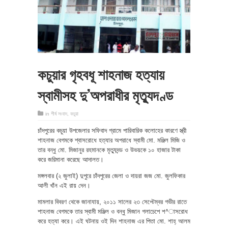
কচুয়ার গৃহবধূ শাহনাজ হত্যায়
স্বামীসহ দু’অপরাধীর মৃত্যুদণ্ড
in
শীর্ষ সংবাদ
,
কচুয়া
চাঁদপুরের কচুয়া উপজেলার সফিবাদ গ্রামে পারিবারিক কলোহের কারণে স্ত্রী
শাহনাজ বেগমকে শ্বাসরোধে হত্যার অপরাধে স্বামী মো. মঞ্জিল মিজি ও
তার বন্ধু মো. মিজানুর রহমানকে মৃত্যুদন্ড ও উভয়কে ১০ হাজার টাকা
করে জরিমানা করেছে আদালত।
মঙ্গলবার (২ জুলাই) দুপুরে চাঁদপুরের জেলা ও দায়রা জজ মো. জুলফিকার
আলী খাঁন এই রায় দেন।
মামলার বিবরণ থেকে জানাযায়, ২০১১ সালের ২৩ সেপ্টেম্বর গভীর রাতে
শাহনাজ বেগমকে তার স্বামী মঞ্জিল ও বন্ধু মিজান গলাচেপে শ^াসরোধ
করে হত্যা করে। এই ঘটনায় ওই দিন শাহনাজ এর পিতা মো. শাহ্ আলম