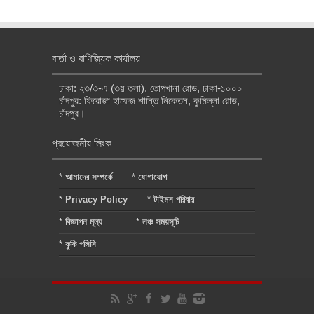
বার্তা ও বাণিজ্যিক কার্যালয়
ঢাকা: ২৩/৩-এ (৩য় তলা), তোপখানা রোড, ঢাকা-১০০০
চাঁদপুর: ফিরোজা হাফেজ শান্তি নিকেতন, কুমিল্লা রোড,
চাঁদপুর।
প্রয়োজনীয় লিংক
*
আমাদের সম্পর্কে
*
যোগাযোগ
*
Privacy Policy
*
টাইমস পরিবার
*
বিজ্ঞাপন মূল্য
*
লঞ্চ সময়সূচি
*
কুকি পলিসি