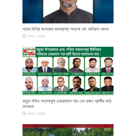
সাচার ডিগ্রি কলেজের ভারপ্রাপ্ত অধ্যক্ষ মো. জহিরুল আলম
আগস্ট 2, 2026
কচুয়া পশ্চিম সহদেবপুরে চেয়ারম্যান পদে এক ডজন প্রার্থীর মাঠে
তৎপরতা
আগস্ট 2, 2026