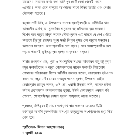
যাচ্ছেন। সাচারের রথের কথা আমি খুব ছোট বেলা থেকেই জেনে
এসেছি। আজ এসে বাস্তবে আপনাদের সাথে মিলিত হয়েছি এবং দেখার
সৌভাগ্য হয়েছে।
কচুয়ার মাটি উর্বর, এ উপজেলায় সাবেক স্বরাষ্ট্রমন্ত্রী ড. মহীউদ্দীন খান
আলমগীর এমপি, ড. মুনতাসির মামুনসহ বহু গুনীজনের জন্ম হয়েছে।
বিশেষ করে কচুয়র মানুষ অনেক সৌভাগ্যবান এই কারনে যে দেশ পেরিয়ে
ভারতের ত্রিপুরা রাজ্যের মুখ্য মন্ত্রী বিপ্লব কুমার দেব কচুয়ার সন্তান।
আমাদের সংগ্রাম, অসাম্প্রদায়িক দেশ গড়ার। আর অসাম্প্রদায়িক দেশ
গড়তে পারলেই মুক্তিযুদ্ধের স্বপ্ন বাস্তবায়ন সম্ভব।
সাচার জগন্নাথ ধাম, পূজা ও সাংস্কৃতিক সংঘের আহবায়ক বাবু বটু কৃষ্ণ
বসুর সভাপতিত্বে ও কচুয়া প্রেসক্লাবের সাবেক সভাপতি প্রিয়তোষ
পোদ্দারের পরিচালনায় বিশেষ অতিথির বক্তব্য রাখেন, ভারপ্রাপ্ত ইউএনও
রুমন দে, কচুয়া পৌর মেয়র নাজমুল আলম স্বপন, উপজেলা ভাইস
চেয়ারম্যান মাহবুব আলম, ওসি মো. ওয়ালী উল্লাহ অলি, সাবেক মহিলা
ভাইস চেয়ারম্যান কামরুন্নাহার ভূইয়া, ইউপি চেযারম্যান ওসমান গণি
মোল্লা, মোস্তাফিজুর রহমান জুয়েল প্রমূখসহ আরো অনেকে।
প্রসঙ্গত, ঐতিহ্যবাহী সাচার জগন্নাথ ধাম অঙ্গনের ১৫২তম উল্টো
রথযাত্রা আগাবি বৃহস্পতিবার অসংখ্যা ভক্তবৃন্দের অংশগ্রহণের মধ্য দিয়ে
শেষ হবে।
প্রতিবেদক- জিসান আহমেদ নান্নু
৪ জুলাই ২০১৯