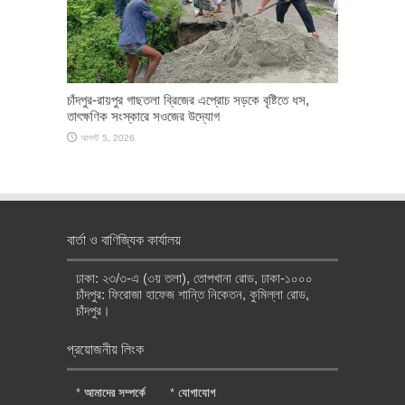
চাঁদপুর-রায়পুর গাছতলা ব্রিজের এপ্রোচ সড়কে বৃষ্টিতে ধস,
তাৎক্ষণিক সংস্কারে সওজের উদ্যোগ
আগস্ট 5, 2026
বার্তা ও বাণিজ্যিক কার্যালয়
ঢাকা: ২৩/৩-এ (৩য় তলা), তোপখানা রোড, ঢাকা-১০০০
চাঁদপুর: ফিরোজা হাফেজ শান্তি নিকেতন, কুমিল্লা রোড,
চাঁদপুর।
প্রয়োজনীয় লিংক
*
আমাদের সম্পর্কে
*
যোগাযোগ