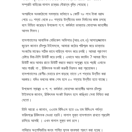
সম্প্রতি বাহিরের দালাল চক্রের দৌরাত্ব বৃদ্ধি পেয়েছে।
অপরদিকে অবকাঠামো সমস্যায় বর্তমানে ৯ কোটি ৭৮ লাখ টাকা বরাদ্দ
পেয়ে ৩১ শয্যা থেকে ৫০ শয্যায় উন্নীতের ভবন নির্মানের কাজ চলছে
বলে নিশ্চিত করেছেন উপজেলা প.প. কর্মর্কতা ডাক্তার মোহাম্মদ জাহাঙ্গীর
আলম সিফন।
হাসপাতালের আবাসিক মেডিকেল অফিসার (আর.এম.ও) আসাদুজ্জামান
জুয়েল জানান চাঁদপুর টাইমসকে, আমারা কঠোর পরিশ্রম করে ডাক্তার
সংকটের মাঝেও সঠিক ভাবে দায়িত্ব পালন করে চলছি। আমরা প্রাণপণ
চেষ্টায় দিবা-নিশি ডিউটি করে চলছি। এভাবে আর কতদিন ? আমরা দিনে
ডিউটি করে আবার রাতে ডিউটি করতে করতে অসুস্থ্য হয়ে পড়ছি এবাভে
আর পারছি না , চিকিৎসক সংকট জরুরী নিরসন করা প্রয়োজন।
হাসপাতালের রোগীর যেহারে চাপ বাড়ছে তাতে ১শ শয্যায় উন্নীত করা
দরকার। যদিও ভবনের কাজ শেষ হলে ৫০ শয্যায় উন্নীত হতে যাচ্ছে।
উপজেলা স্বাস্থ্য ও প. প. কর্মর্কতা মোহাম্মদ জাহাঙ্গীর আলম চাঁদপুর
টাইমসকে জানান, চিকিৎসক সংকট নিরসন হলে কাঙ্খিত সেবা নিশ্চিত করা
যেতো।
তিনি আরো ও জানান, ৩৩তম বিসিএস হতে ৩৯ তম বিসিএস পর্যন্ত
ফরিদগঞ্জে চিকিৎসক দেওয়া হয়নি। দালাল মুক্ত হাসপাতাল রাখতে প্রচেষ্টা
চালিয়ে আসছি । এখন দালাল মুক্ত বলা চলে।
নাদিয়ার অনুপস্থিতির জন্য শাস্তি মূলক ব্যবস্থা গ্রহণ করা হচেছ।