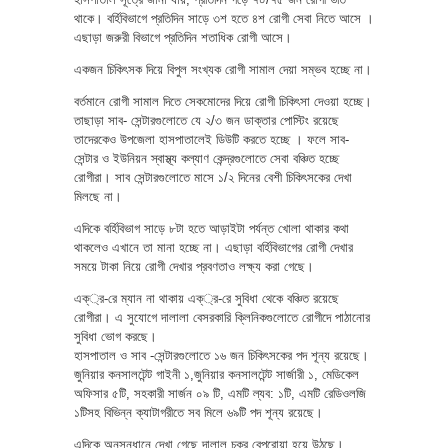
থাকে। বর্হিবিভাগে প্রতিদিন সাড়ে ৩শ হতে ৪শ রোগী সেবা নিতে আসে ।
এছাড়া জরুরী বিভাগে প্রতিদিন শতাধিক রোগী আসে।
একজন চিকিৎসক দিয়ে বিপুল সংখ্যক রোগী সামাল দেয়া সম্ভব হচ্ছে না।
বর্তমানে রোগী সামাল দিতে সেকমোদের দিয়ে রোগী চিকিৎসা দেওয়া হচ্ছে।
তাছাড়া সাব- সেন্টারগুলোতে যে ২/৩ জন ডাক্তার পোস্টিং রয়েছে
তাদেরকেও উপজেলা হাসপাতালেই ডিউটি করতে হচ্ছে । ফলে সাব-
সেন্টার ও ইউনিয়ন স্বাস্থ্য কল্যাণ কেন্দ্রগুলোতে সেবা বঞ্চিত হচ্ছে
রোগীরা। সাব সেন্টারগুলোতে মাসে ১/২ দিনের বেশী চিকিৎসকের দেখা
মিলছে না।
এদিকে বর্হিবিভাগ সাড়ে ৮টা হতে আড়াইটা পর্যন্ত খোলা থাকার কথা
থাকলেও এখানে তা মানা হচ্ছে না। এছাড়া বর্হিবিভাগের রোগী দেখার
সময়ে টাকা নিয়ে রোগী দেখার প্রবণতাও লক্ষ্য করা গেছে।
এক্্র-রে ম্যান না থাকায় এক্্র-রে সুবিধা থেকে বঞ্চিত রয়েছে
রোগীরা। এ সুযোগে দালালা বেসরকারি ক্লিনিকগুলোতে রোগীদে পাঠানোর
সুবিধা ভোগ করছে।
হাসপাতাল ও সাব -সেন্টারগুলোতে ১৬ জন চিকিৎসকের পদ শূন্য রয়েছে।
জুনিয়ার কনসালটেন্ট গাইনী ১,জুনিয়ার কনসালটেন্ট সার্জারী ১, মেডিকেল
অফিসার ৫টি, সহকারী সার্জন ০৯ টি, এমটি ল্যব: ১টি, এমটি রেডিওলজি
১টিসহ বিভিন্ন ক্যাটাগরীতে সব মিলে ৬৯টি পদ শূন্য রয়েছে।
এদিকে অনুসন্ধানে দেখা গেছে দালাল চক্র বেপরোয়া হয়ে উঠছে।