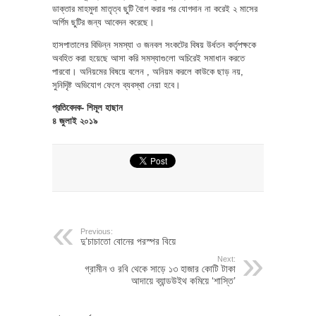
ডাক্তার মাহমুদা মাতৃত্ব ছুটি বৈাগ করার পর যোগদান না করেই ২ মাসের
অর্গিম ছুটির জন্য আবেদন করেছে।
হাসপাতালের বিভিন্ন সমস্যা ও জনবল সংকটের বিষয় উর্ধতন কর্তৃপক্ষকে
অবহিত করা হয়েছে আসা করি সমস্যাগুলো অচিরেই সমাধান করতে
পারবো। অনিয়মের বিষয়ে বলেন , অনিয়ম করলে কাউকে ছাড় নয়,
সুনিদিৃষ্ট অভিযোগ ফেলে ব্যবস্থা নেয়া হবে।
প্রতিবেদক- শিমূল হাছান
৪ জুলাই ২০১৯
Previous:
দু’চাচাতো বোনের পরস্পর বিয়ে
Next:
গ্রামীন ও রবি থেকে সাড়ে ১৩ হাজার কোটি টাকা
আদায়ে ব্যান্ডউইথ কমিয়ে ‘শাস্তি’