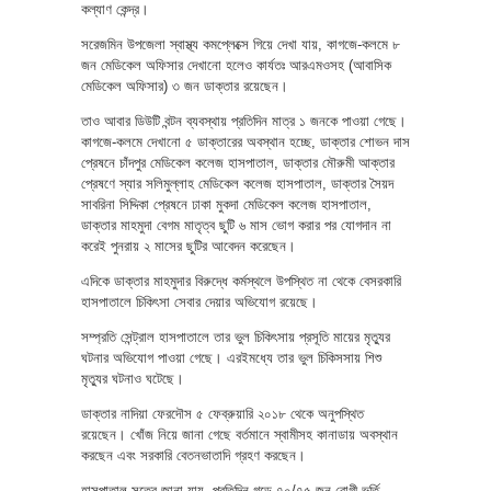
কল্যাণ কেন্দ্র।
সরেজমিন উপজেলা স্বাস্থ্য কমপ্লেক্সে গিয়ে দেখা যায়, কাগজে-কলমে ৮
জন মেডিকেল অফিসার দেখানো হলেও কার্যতঃ আরএমওসহ (আবাসিক
মেডিকেল অফিসার) ৩ জন ডাক্তার রয়েছেন।
তাও আবার ডিউটি বন্টন ব্যবস্থায় প্রতিদিন মাত্র ১ জনকে পাওয়া গেছে।
কাগজে-কলমে দেখানো ৫ ডাক্তারের অবস্থান হচ্ছে, ডাক্তার শোভন দাস
প্রেষনে চাঁদপুর মেডিকেল কলেজ হাসপাতাল, ডাক্তার মৌরুমী আক্তার
প্রেষণে স্যার সলিমুল্লাহ মেডিকেল কলেজ হাসপাতাল, ডাক্তার সৈয়দ
সাবরিনা সিদ্দিকা প্রেষনে ঢাকা মুকদা মেডিকেল কলেজ হাসপাতাল,
ডাক্তার মাহমুদা বেগম মাতৃত্ব ছুটি ৬ মাস ভোগ করার পর যোগদান না
করেই পুনরায় ২ মাসের ছুটির আবেদন করেছেন।
এদিকে ডাক্তার মাহমুদার বিরুদ্ধে কর্মস্থলে উপস্থিত না থেকে বেসরকারি
হাসপাতালে চিকিৎসা সেবার দেয়ার অভিযোগ রয়েছে।
সম্প্রতি সেন্ট্রাল হাসপাতালে তার ভুল চিকিৎসায় প্রসূতি মায়ের মৃত্যুর
ঘটনার অভিযোগ পাওয়া গেছে। এরইমধ্যে তার ভুল চিকিসসায় শিশু
মৃত্যুর ঘটনাও ঘটেছে।
ডাক্তার নাদিয়া ফেরদৌস ৫ ফেব্রুয়ারি ২০১৮ থেকে অনুপস্থিত
রয়েছেন। খোঁজ নিয়ে জানা গেছে বর্তমানে স্বামীসহ কানাডায় অবস্থান
করছেন এবং সরকারি বেতনভাতাদি গ্রহণ করছেন।
হাসপাতাল সূত্রে জানা যায়, প্রতিদিন গড়ে ৭০/৭৫ জন রোগী ভর্তি