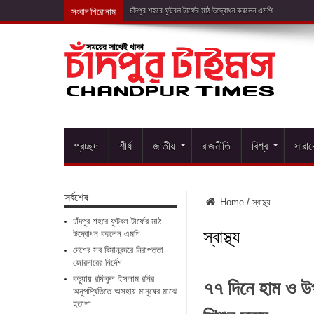
সংবাদ শিরোনাম
দেশের সব বিমানবন্দ
প্রচ্ছদ
শীর্ষ
জাতীয়
রাজনীতি
বিশ্ব
সারা
সর্বশেষ
Home
/
স্বাস্থ্য
চাঁদপুর শহরে ফুটবল টার্ফের মাঠ
স্বাস্থ্য
উদ্বোধন করলেন এমপি
দেশের সব বিমানবন্দরে নিরাপত্তা
জোরদারের নির্দেশ
৭৭ দিনে হাম ও উ
কচুয়ায় রফিকুল ইসলাম রনির
অনুপস্থিতিতে অসহায় মানুষের মাঝে
হতাশা