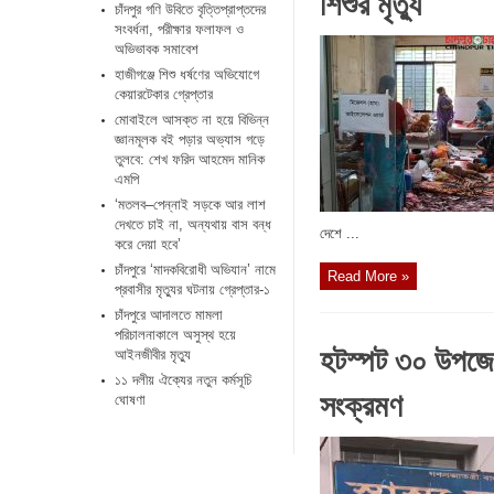
শিশুর মৃত্যু
চাঁদপুর গণি উবিতে বৃত্তিপ্রাপ্তদের
সংবর্ধনা, পরীক্ষার ফলাফল ও
অভিভাবক সমাবেশ
হাজীগঞ্জে শিশু ধর্ষণের অভিযোগে
কেয়ারটেকার গ্রেপ্তার
মোবাইলে আসক্ত না হয়ে বিভিন্ন
জ্ঞানমূলক বই পড়ার অভ্যাস গড়ে
তুলবে: শেখ ফরিদ আহমেদ মানিক
এমপি
‘মতলব–পেন্নাই সড়কে আর লাশ
দেখতে চাই না, অন্যথায় বাস বন্ধ
দেশে ...
করে দেয়া হবে’
চাঁদপুরে ‘মাদকবিরোধী অভিযান’ নামে
Read More »
প্রবাসীর মৃত্যুর ঘটনায় গ্রেপ্তার-১
চাঁদপুরে আদালতে মামলা
পরিচালনাকালে অসুস্থ হয়ে
হটস্পট ৩০ উপজেল
আইনজীবীর মৃত্যু
১১ দলীয় ঐক্যের নতুন কর্মসূচি
সংক্রমণ
ঘোষণা