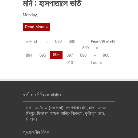
মনি : হাসপাতালে ভর্তি
‎Monday, ...
Read More »
« First
...
870
880
Page 896 of 910
890
«
896
894
895
897
898
»
900
910
...
Last »
বার্তা ও বাণিজ্যিক কার্যালয়
ঢাকা: ২৩/৩-এ (৩য় তলা), তোপখানা রোড, ঢাকা-১০০০
চাঁদপুর: ফিরোজা হাফেজ শান্তি নিকেতন, কুমিল্লা রোড,
চাঁদপুর।
প্রয়োজনীয় লিংক