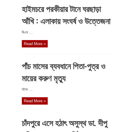
হাইমচরে পরকীয়ার টানে ঘরছাড়া
আঁখি : এলাকায় সংঘর্ষ ও উত্তেজনা
বিএম ...
Read More »
পাঁচ মাসের ব্যবধানে পিতা-পুত্র ও
মায়ের করুণ মৃত্যু
স্টাফ ...
Read More »
চাঁদপুরে এসে হঠাৎ অসুস্থ ডা. দীপু