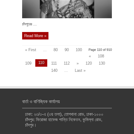
চাঁদপুরের ...
Read More »
« First
...
80
90
100
Page 110 of 910
«
108
110
109
111
112
»
120
130
140
...
Last »
বার্তা ও বাণিজ্যিক কার্যালয়
ঢাকা: ২৩/৩-এ (৩য় তলা), তোপখানা রোড, ঢাকা-১০০০
চাঁদপুর: ফিরোজা হাফেজ শান্তি নিকেতন, কুমিল্লা রোড,
চাঁদপুর।