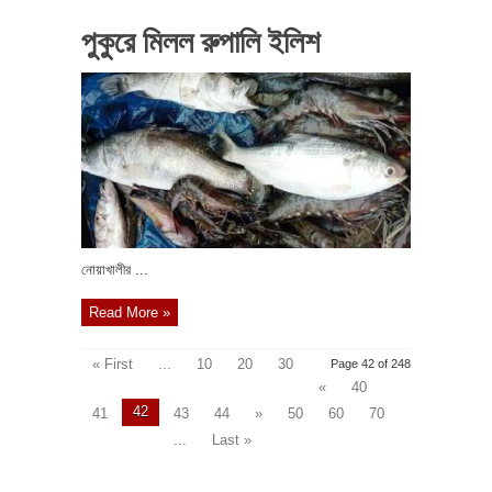
পুকুরে মিলল রুপালি ইলিশ
নোয়াখালীর ...
Read More »
« First
...
10
20
30
Page 42 of 248
«
40
42
41
43
44
»
50
60
70
...
Last »