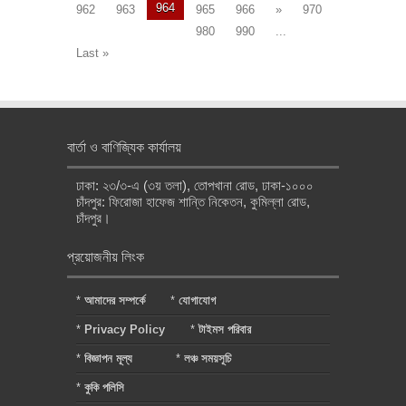
964
962
963
965
966
»
970
980
990
...
Last »
বার্তা ও বাণিজ্যিক কার্যালয়
ঢাকা: ২৩/৩-এ (৩য় তলা), তোপখানা রোড, ঢাকা-১০০০
চাঁদপুর: ফিরোজা হাফেজ শান্তি নিকেতন, কুমিল্লা রোড,
চাঁদপুর।
প্রয়োজনীয় লিংক
*
আমাদের সম্পর্কে
*
যোগাযোগ
*
Privacy Policy
*
টাইমস পরিবার
*
বিজ্ঞাপন মূল্য
*
লঞ্চ সময়সূচি
*
কুকি পলিসি