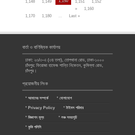
1,150
1,148
1,149
1,151
1,152
»
1,160
1,170
1,180
...
Last »
বার্তা ও বাণিজ্যিক কার্যালয়
ঢাকা: ২৩/৩-এ (৩য় তলা), তোপখানা রোড, ঢাকা-১০০০
চাঁদপুর: ফিরোজা হাফেজ শান্তি নিকেতন, কুমিল্লা রোড,
চাঁদপুর।
প্রয়োজনীয় লিংক
*
আমাদের সম্পর্কে
*
যোগাযোগ
*
Privacy Policy
*
টাইমস পরিবার
*
বিজ্ঞাপন মূল্য
*
লঞ্চ সময়সূচি
*
কুকি পলিসি