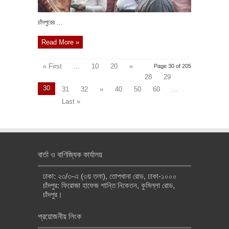
চাঁদপুরের ...
Read More »
« First
...
10
20
«
Page 30 of 205
28
29
30
31
32
»
40
50
60
...
Last »
বার্তা ও বাণিজ্যিক কার্যালয়
ঢাকা: ২৩/৩-এ (৩য় তলা), তোপখানা রোড, ঢাকা-১০০০
চাঁদপুর: ফিরোজা হাফেজ শান্তি নিকেতন, কুমিল্লা রোড,
চাঁদপুর।
প্রয়োজনীয় লিংক