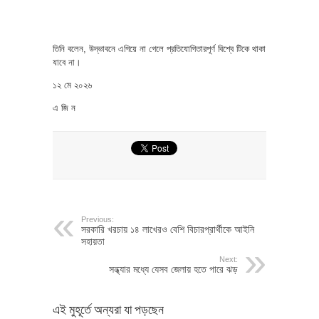
তিনি বলেন, উদ্ভাবনে এগিয়ে না গেলে প্রতিযোগিতারপূর্ণ বিশ্বে টিকে থাকা
যাবে না।
১২ মে ২০২৬
এ জি ন
Previous:
সরকারি খরচায় ১৪ লাখেরও বেশি বিচারপ্রার্থীকে আইনি
সহায়তা
Next:
সন্ধ্যার মধ্যে যেসব জেলায় হতে পারে ঝড়
এই মুহূর্তে অন্যরা যা পড়ছেন