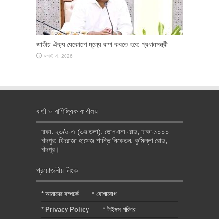
জাতীয় ঐক্য যেকোনো মূল্যে রক্ষা করতে হবে: প্রধানমন্ত্রী
আগস্ট 4, 2026
বার্তা ও বাণিজ্যিক কার্যালয়
ঢাকা: ২৩/৩-এ (৩য় তলা), তোপখানা রোড, ঢাকা-১০০০
চাঁদপুর: ফিরোজা হাফেজ শান্তি নিকেতন, কুমিল্লা রোড,
চাঁদপুর।
প্রয়োজনীয় লিংক
*
আমাদের সম্পর্কে
*
যোগাযোগ
*
Privacy Policy
*
টাইমস পরিবার