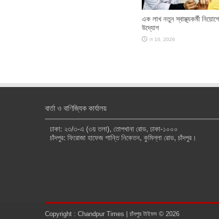
এক লাখ নতুন স্বাস্থ্যকর্মী নিয়োগ
উদ্যোগ
মে 10, 2026
বার্তা ও বাণিজ্যিক কার্যালয়
ঢাকা: ২৩/৩-এ (৩য় তলা), তোপখানা রোড, ঢাকা-১০০০
চাঁদপুর: ফিরোজা হাফেজ শান্তি নিকেতন, কুমিল্লা রোড, চাঁদপুর।
Copyright : Chandpur Times | চাঁদপুর টাইমস © 2026