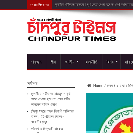
সংবাদ শিরোনাম
চ
প্রচ্ছদ
শীর্ষ
জাতীয়
রাজনীতি
বিশ্ব
সারা
সর্বশেষ
Home
/
জবস
/
৫ হাজার চিকিৎ
জুলাইয়ে শহীদদের আত্মত্যাগ বৃথা
যেতে দেওয়া হবে না: শেখ ফরিদ
আহমেদ মানিক এমপি
চাঁদপুর সদরে মাদক বিরোধী অভিযানে
হামলা, ইটপাটকেল নিক্ষেপে
প্রবাসীর মৃত্যু
ফরিদগঞ্জে বিশ্বজয়ী হাফেজ