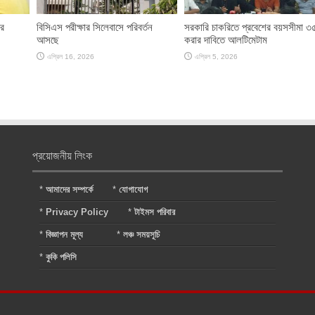
ের
বিসিএস পরীক্ষার সিলেবাসে পরিবর্তন
সরকারি চাকরিতে প্রবেশের বয়সসীমা ৩
আসছে
করার দাবিতে আলটিমেটাম
এপ্রিল 16, 2026
এপ্রিল 5, 2026
প্রয়োজনীয় লিংক
*
আমাদের সম্পর্কে
*
যোগাযোগ
*
Privacy Policy
*
টাইমস পরিবার
*
বিজ্ঞাপন মূল্য
*
লঞ্চ সময়সূচি
*
কুকি পলিসি