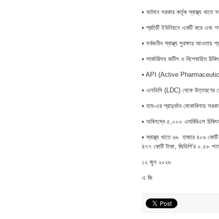
• বর্তমান সরকার কর্তৃক স্বাস্থ্য খাতে
• প্রতিটি ইউনিয়নে একটি করে এবং শহর
• সর্বজনীন স্বাস্থ্য সুরক্ষার আওতায
• সার্জারিসহ জটিল ও বিশেষায়িত চিক
• API (Active Pharmaceutical Ing
• এলডিসি (LDC) থেকে উত্তরণের প্রে
• হাম-এর প্রাদুর্ভাব মোকাবিলায় সরক
• অবিলম্বে ৫,০০০ এমবিবিএস চিকিৎসক 
• স্বাস্থ্য খাতে ৬৯ হাজার ৪০৯ কোট
৪৭৭ কোটি টাকা, জিডিপি’র ০.৫৮ শ
১২ জুন ২০২৬
এ জি