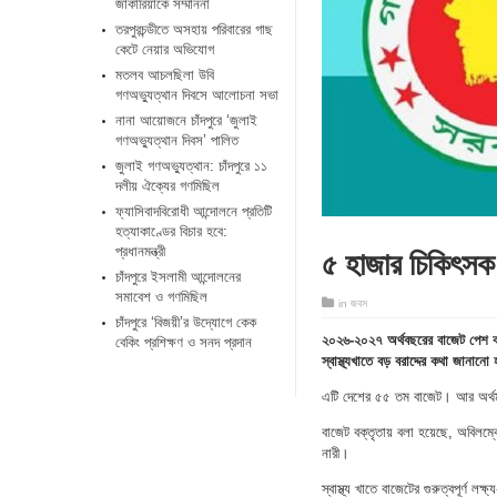
জাকারিয়াকে সম্মাননা
তরপুরচন্ডীতে অসহায় পরিবারের গাছ
কেটে নেয়ার অভিযোগ
মতলব আচলছিলা উবি
গণঅভ্যুত্থান দিবসে আলোচনা সভা
নানা আয়োজনে চাঁদপুরে ‘জুলাই
গণঅভ্যুত্থান দিবস’ পালিত
জুলাই গণঅভ্যুত্থান: চাঁদপুরে ১১
দলীয় ঐক্যের গণমিছিল
ফ্যাসিবাদবিরোধী আন্দোলনে প্রতিটি
হত্যাকাণ্ডের বিচার হবে:
৫ হাজার চিকিৎসক ও
প্রধানমন্ত্রী
চাঁদপুরে ইসলামী আন্দোলনের
সমাবেশ ও গণমিছিল
in
জবস
চাঁদপুরে ‘বিজয়ী’র উদ্যোগে কেক
২০২৬-২০২৭ অর্থবছরের বাজেট পেশ করছ
বেকিং প্রশিক্ষণ ও সনদ প্রদান
স্বাস্থ্যখাতে বড় বরাদ্দের কথা জানা
এটি দেশের ৫৫ তম বাজেট। আর অর্থম
বাজেট বক্তৃতায় বলা হয়েছে, অবিলম্
নারী।
স্বাস্থ্য খাতে বাজেটের গুরুত্বপূর্ণ লক্ষ্য