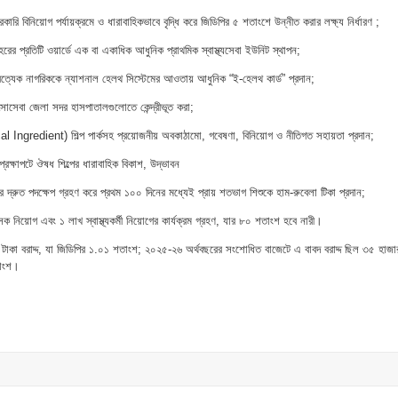
 সরকারি বিনিয়োগ পর্যায়ক্রমে ও ধারাবাহিকভাবে বৃদ্ধি করে জিডিপির ৫ শতাংশে উন্নীত করার লক্ষ্য নির্ধারণ ;
ের প্রতিটি ওয়ার্ডে এক বা একাধিক আধুনিক প্রাথমিক স্বাস্থ্যসেবা ইউনিট স্থাপন;
় প্রত্যেক নাগরিককে ন্যাশনাল হেলথ সিস্টেমের আওতায় আধুনিক “ই-হেলথ কার্ড” প্রদান;
িৎসাসেবা জেলা সদর হাসপাতালগুলোতে কেন্দ্রীভূত করা;
redient) শিল্প পার্কসহ প্রয়োজনীয় অবকাঠামো, গবেষণা, বিনিয়োগ ও নীতিগত সহায়তা প্রদান;
ক্ষাপটে ঔষধ শিল্পের ধারাবাহিক বিকাশ, উদ্ভাবন
ার দ্রুত পদক্ষেপ গ্রহণ করে প্রথম ১০০ দিনের মধ্যেই প্রায় শতভাগ শিশুকে হাম-রুবেলা টিকা প্রদান;
নিয়োগ এবং ১ লাখ স্বাস্থ্যকর্মী নিয়োগের কার্যক্রম গ্রহণ, যার ৮০ শতাংশ হবে নারী।
ি টাকা বরাদ্দ, যা জিডিপির ১.০১ শতাংশ; ২০২৫-২৬ অর্থবছরের সংশোধিত বাজেটে এ বাবদ বরাদ্দ ছিল ৩৫ হাজা
তাংশ।