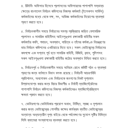
৪. রিটার্নিং অফিসার হিসেবে প্রশাসনের অফিসারদের পাশাপাশি সম্ভাব্য
ক্ষেত্রে বাংলাদেশ নির্বাচন কমিশনের নিজস্ব কর্মকর্তা (ইলেকশন সার্ভিস)
কর্মকর্তাদের মধ্যে থেকে দক্ষ, সৎ, অভিজ্ঞ কর্মকর্তাদের নিয়োগের ব্যবস্থা
গ্রহণ করতে হবে।
৫. নির্বাচনকালীন সময়ে নির্বাচনের সমগ্র প্রক্রিয়ায় জড়িত বেসামরিক
প্রশাসন ও সামরিক বাহিনীসহ আইনশৃঙ্খলা রক্ষাকারী বাহিনীর সকল
কর্মকর্তার বদলি, পদায়ন, অবস্থান, দায়িত্ব ও তাঁদের কর্মকাণ্ড নিয়ন্ত্রণের
ভার নির্বাচন কমিশনের এখতিয়ারে নিতে হবে। সকল ভোটকেন্দ্রে নির্বাচনের
কমপক্ষে এক সপ্তাহ পূর্ব হতে সামরিক বাহিনী, বিজিবি, র‌্যাব, পুলিশসহ
সকল আইনশৃঙ্খলা রক্ষাকারী বাহিনীর কঠোর অবস্থান নিশ্চিত করতে হবে।
৬. নির্বাচনপূর্ব ও নির্বাচনকালীন সময়ে অনিয়ম রোধে কমিটি গঠন ও ব্যবস্থা
গ্রহণের জন্য বর্তমানে বিধান বলবৎ রয়েছে। নির্বাচনী আচরণবিধি
প্রতিপালন, অবলোকন এবং নির্বাচনকে জনগণের নিকট দৃশ্যমান
বিশ্বাসযোগ্য করার জন্য বিচার বিভাগীয় ও নির্বাহী ম্যাজিস্ট্রেটদের
পাশাপাশি নির্বাচন কমিশনের নিজস্ব কর্মকর্তাদেরও ম্যাজিস্ট্রেরিয়্যাল
ক্ষমতা প্রদান করতে হবে।
৭. ভোটারগণের ভোটাধিকার প্রয়োগ অবাধ, নির্বিঘ্ন, স্বচ্ছ ও দৃশ্যমান
করার জন্য ভোটকেন্দ্রের গোপনীয় কক্ষের কার্যক্রম ব্যতীত ভোটকেন্দ্রের
অন্যান্য অভ্যন্তরীণ দৃশ্য বাইরে থেকে পর্যবেক্ষণের সুযোগ সৃষ্টির নিমিত্ত
সিসি ক্যামেরা সংস্থাপনের ব্যবস্থা করতে হবে।