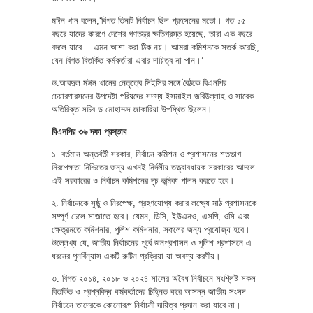
মঈন খান বলেন,‘বিগত তিনটি নির্বাচন ছিল প্রহসনের মতো। গত ১৫
বছরে যাদের কারণে দেশের গণতন্ত্র ক্ষতিগ্রস্ত হয়েছে, তারা এক বছরে
বদলে যাবে— এমন আশা করা ঠিক নয়। আমরা কমিশনকে সতর্ক করেছি,
যেন বিগত বিতর্কিত কর্মকর্তারা এবার দায়িত্ব না পান।’
ড.আবদুল মঈন খানের নেতৃত্বে সিইসির সঙ্গে বৈঠকে বিএনপির
চেয়ারপারসনের উপদেষ্টা পরিষদের সদস্য ইসমাইল জবিউল্লাহ ও সাবেক
অতিরিক্ত সচিব ড.মোহাম্মদ জাকারিয়া উপস্থিত ছিলেন।
বিএনপির ৩৬ দফা প্রস্তাব
১. বর্তমান অন্তর্বর্তী সরকার, নির্বাচন কমিশন ও প্রশাসনের শতভাগ
নিরপেক্ষতা নিশ্চিতের জন্য এখনই নির্দলীয় তত্ত্বাবধায়ক সরকারের আদলে
এই সরকারের ও নির্বাচন কমিশনের দৃঢ় ভূমিকা পালন করতে হবে।
২. নির্বাচনকে সুষ্ঠু ও নিরপেক্ষ, গ্রহণযোগ্য করার লক্ষ্যে মাঠ প্রশাসনকে
সম্পূর্ণ ঢেলে সাজাতে হবে। যেমন, ডিসি, ইউএনও, এসপি, ওসি এবং
ক্ষেত্রমতে কমিশনার, পুলিশ কমিশনার, সকলের জন্য প্রযোজ্য হবে।
উল্লেখ্য যে, জাতীয় নির্বাচনের পূর্বে জনপ্রশাসন ও পুলিশ প্রশাসনে এ
ধরনের পুনর্বিন্যাস একটি রুটিন প্রক্রিয়া যা অবশ্য করণীয়।
৩. বিগত ২০১৪, ২০১৮ ও ২০২৪ সালের অবৈধ নির্বাচনে সংশ্লিষ্ট সকল
বিতর্কিত ও প্রশ্নবিদ্ধ কর্মকর্তাদের চিহ্নিত করে আসন্ন জাতীয় সংসদ
নির্বাচনে তাদেরকে কোনোরূপ নির্বাচনী দায়িত্ব প্রদান করা যাবে না।