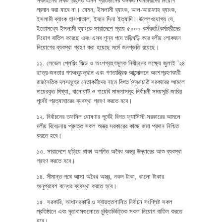
সর্বমহলের নিকট চিহ্নিত এমন প্রতিষ্ঠানের কর্মকর্তা/কর্মচারীদের নিয়োগ
প্রদান করা যাবে না। যেমন, ইসলামী ব্যাংক, আল-আরাফাহ ব্যাংক,
ইসলামী ব্যাংক হাসপাতাল, ইবনে সিনা ইত্যাদি। উল্লেখযোগ্য যে,
ইতোমধ্যে ইসলামী ব্যাংকে সারাদেশে প্রায় ৫০০০ কর্মকর্তা/কর্মচারীদের
নিয়োগ বাতিল করেছে এবং এসব শূন্য পদে তড়িঘড়ি করে দলীয় লোকজন
নিয়োগের ব্যবস্থা গ্রহণ করা হয়েছে মর্মে জনশ্রুতি রয়েছে।
১১. লেভেল প্লেয়িং ফিল্ড ও অংশগ্রহণমূলক নির্বাচনের লক্ষ্যে জুলাই ’২৪
ছাত্র-জনতার গণঅভ্যুত্থান এবং গণতান্ত্রিক আন্দোলনে অংশগ্রহণকারী
রাজনৈতিক দলসমূহের নেতাকর্মীদের নামে বিগত স্বৈরাচারী সরকারের আমলে
দায়েরকৃত মিথ্যা, বানোয়াট ও গায়েবি মামলাসমূহ নির্বাচনী সময়সূচি জারির
পূর্বেই প্রত্যাহারের ব্যবস্থা গ্রহণ করতে হবে।
১২. নির্বাচনের তফসিল ঘোষণার পূর্বেই বিগত ফ্যাসিস্ট সরকারের আমলে
দলীয় বিবেচনায় প্রদত্ত সকল অস্ত্র সরকারের কাছে জমা প্রদান নিশ্চিত
করতে হবে।
১৩. সারাদেশে ছড়িয়ে থাকা অগণিত অবৈধ অস্ত্র উদ্ধারের আশু ব্যবস্থা
গ্রহণ করতে হবে।
১৪. সীমান্ত পথে আসা অবৈধ অস্ত্র, নকল টাকা, কালো টাকার
অনুপ্রবেশ বন্ধের ব্যবস্থা করতে হবে।
১৫. সরকারি, আধাসরকারি ও স্বায়ত্তশাসিত নির্বাচন সংশ্লিষ্ট সকল
প্রতিষ্ঠানে এবং দূতাবাসগুলোতে চুক্তিভিত্তিক সকল নিয়োগ বাতিল করতে
হবে।