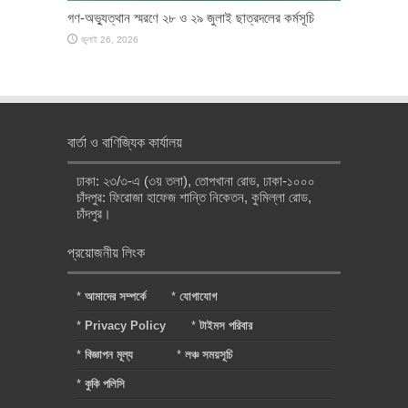
গণ-অভ্যুত্থান স্মরণে ২৮ ও ২৯ জুলাই ছাত্রদলের কর্মসূচি
জুলাই 26, 2026
বার্তা ও বাণিজ্যিক কার্যালয়
ঢাকা: ২৩/৩-এ (৩য় তলা), তোপখানা রোড, ঢাকা-১০০০
চাঁদপুর: ফিরোজা হাফেজ শান্তি নিকেতন, কুমিল্লা রোড,
চাঁদপুর।
প্রয়োজনীয় লিংক
*
আমাদের সম্পর্কে
*
যোগাযোগ
*
Privacy Policy
*
টাইমস পরিবার
*
বিজ্ঞাপন মূল্য
*
লঞ্চ সময়সূচি
*
কুকি পলিসি