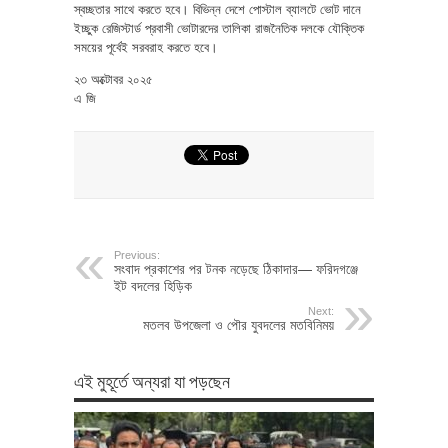
স্বচ্ছতার সাথে করতে হবে। বিভিন্ন দেশে পোস্টাল ব্যালটে ভোট দানে
ইচ্ছুক রেজিস্টার্ড প্রবাসী ভোটারদের তালিকা রাজনৈতিক দলকে যৌক্তিক
সময়ের পূর্বেই সরবরাহ করতে হবে।
২৩ অক্টোবর ২০২৫
এ জি
Previous:
সংবাদ প্রকাশের পর টনক নড়েছে ঠিকাদার— ফরিদগঞ্জে
ইট বদলের হিড়িক
Next:
মতলব উপজেলা ও পৌর যুবদলের মতবিনিময়
এই মুহূর্তে অন্যরা যা পড়ছেন