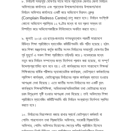
৮. নির্বাচনী সময়সূচি ঘোষণার সাথে সাথে প্রত্যেক জেলার জেলা নির্বাচন
অফিসারের কার্যালয়ে এবং প্রত্যেক উপজেলা/থানায় উপজেলা/থানা
নির্বাচন অফিসার কার্যালয়ে একটি করে অভিযোগ নিরসন কেন্দ্র
(Complain Redress Centre) চালু করতে হবে। নির্বাচন সংশ্লিষ্ট
কোনো অভিযোগ প্রাপ্তির ১২ ঘণ্টার মধ্যে বা যত দ্রুত সম্ভব তা
নিষ্পত্তি করে অভিযোগকারীকে লিখিতভাবে অবহিত করতে হবে।
৯. জুলাই ২০২৪ এর ছাত্র-জনতার গণঅভ্যুত্থান পরবর্তী সারাদেশে
বিভিন্ন শিক্ষা প্রতিষ্ঠানে ম্যানেজিং কমিটি/গভর্নিং বডি গঠিত হয়েছে। হঠাৎ
করে শিক্ষা মন্ত্রণালয় কর্তৃক জাতীয় সংসদ নির্বাচনের সময়সূচি ঘোষণার ঠিক
পূর্ব মুহূর্তে এ সকল শিক্ষা প্রতিষ্ঠানে তড়িঘড়ি করে ১ নভেম্বরের মধ্যে
নতুন করে নির্বাচন সম্পন্নের জন্য নির্দেশনা প্রদান করা হয়েছে, যা সম্পূর্ণ
উদ্দেশ্যপ্রণোদিত বলে মনে হয়। এই কার্যক্রমের ফলে সারাদেশে শিক্ষক/
শিক্ষিকাদের বার্ষিক পরীক্ষার অ্যাকাডেমিক কার্যক্রম, ভোটগ্রহণ কর্মকর্তাদের
প্রশিক্ষণ কার্যক্রম, ভোটকেন্দ্রের নির্বাচনের প্রাক কার্যক্রম ব্যাহত হওয়ার
আশঙ্কা দেখা দিয়েছে। এতে জাতীয় সংসদ নির্বাচনের মত একটি বৃহৎ
কার্যক্রমে শিক্ষক/শিক্ষিকা, অভিভাবক/অভিভাবিকা তথা ভোটারদের মধ্যে
চরম বিশৃঙ্খলা সৃষ্টি হওয়ার আশঙ্কা দেখা দিয়েছে। তাই অবিলম্বে শিক্ষা
প্রতিষ্ঠানে ম্যানেজিং কমিটি/গভর্নিং বডি নির্বাচন সংক্রান্ত নির্দেশনা স্থগিত
করতে হবে।
১০. নির্বাচনের নিরপেক্ষতা বজায় রাখার স্বার্থে ভোটগ্রহণ কর্মকর্তা বা
পোলিং পারসোনাল তথা প্রিজাইডিং অফিসার, সহকারী প্রিজাইডিং
অফিসার, পোলিং অফিসার নিয়োগের ক্ষেত্রে দলীয় প্রতিষ্ঠান হিসেবে