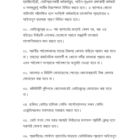
ম্যাজিস্ট্রেট, ভোটগ্রহণকারী কর্মকর্তাবৃন্দ, আইন-শৃঙ্খলা রক্ষাকারী কর্মকর্তা
ও সদস্যবৃন্দ) সার্বিক নিরপেক্ষতা নিশ্চিত করতে হবে। এ ব্যাপারে কোনো
গাফিলতি পরিলক্ষিত হলে সংশ্লিষ্ট কর্মকর্তাকে তাৎক্ষণিক প্রত্যাহার ও
আইনানুগ ব্যবস্থা গ্রহণ নিশ্চিত করতে হবে।
৩০. ভোটকেন্দ্রের ৪০০ গজ ব্যসার্ধের মধ্যেই কেবল নয়, বরং এর
বাইরেও নির্বাচনী এলাকার যেকোনো স্থানে সন্ত্রাসী তৎপরতা
তাৎক্ষণিকভাবে দমন করতে হবে।
৩১. স্থানীয় পর্যবেক্ষকদের তাদের নিজস্ব জেলায় দায়িত্ব প্রদান করা যাবে
না। তাছাড়া রাজনৈতিক মতাদর্শী বা কোনো দলীয় ভাবধারা প্রচার করে
এমন পর্যবেক্ষণ সংস্থাকে পর্যবেক্ষণের অনুমতি দেওয়া যাবে না।
৩২. আনসার ও ভিডিপি মোতায়েনের ক্ষেত্রে কোনোক্রমেই নিজ জেলায়
মোতায়েন করা যাবে না।
৩৩. কমিউনিটি পুলিশকে কোনোভাবেই ভোটকেন্দ্রে মোতায়েন করা যাবে
না।
৩৪. ছবিসহ ভোটার তালিকা পোলিং পার্সোন্যালসহ সকল পোলিং
এজেন্টদেরকেও যথাসময়ে সরবরাহ করতে হবে।
৩৫. ভোট গণনা শেষ হবার পরপরই নির্বাচনের ফলাফল প্রতিটি কেন্দ্র হতে
সরাসরি ঘোষণা করতে হবে।
৩৬. প্রবাসীদের পোস্টাল ব্যালটের মাধ্যমে ভোটাধিকার প্রয়োগ আইনানুগ