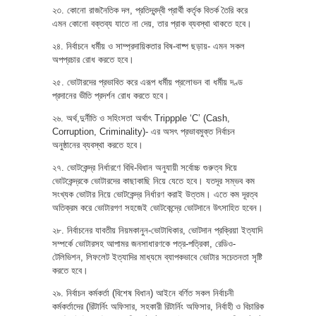
২৩. কোনো রাজনৈতিক দল, প্রতিদ্বন্দ্বী প্রার্থী কর্তৃক বিতর্ক তৈরি করে
এমন কোনো বক্তব্য যাতে না দেয়, তার প্রাক ব্যবস্থা থাকতে হবে।
২৪. নির্বাচনে ধর্মীয় ও সাম্প্রদায়িকতার বিষ-বাষ্প ছড়ায়- এমন সকল
অপপ্রচার রোধ করতে হবে।
২৫. ভোটারদের প্রভাবিত করে এরূপ ধর্মীয় প্রলোভন বা ধর্মীয় দণ্ড
প্রদানের ভীতি প্রদর্শন রোধ করতে হবে।
২৬. অর্থ,দুর্নীতি ও সহিংসতা অর্থাৎ Trippple ‘C’ (Cash,
Corruption, Criminality)- এর অসৎ প্রভাবমুক্ত নির্বাচন
অনুষ্ঠানের ব্যবস্থা করতে হবে।
২৭. ভোটকেন্দ্র নির্ধারণে বিধি-বিধান অনুযায়ী সর্বোচ্চ গুরুত্ব দিয়ে
ভোটকেন্দ্রকে ভোটারদের কাছাকাছি নিয়ে যেতে হবে। যতদূর সম্ভব কম
সংখ্যক ভোটার নিয়ে ভোটকেন্দ্র নির্ধারণ করাই উত্তম। এতে কম দূরত্ব
অতিক্রম করে ভোটারগণ সহজেই ভোটকেন্দ্রে ভোটদানে উৎসাহিত হবেন।
২৮. নির্বাচনের যাবতীয় নিয়মকানুন-ভোটাধিকার, ভোটদান প্রক্রিয়া ইত্যাদি
সম্পর্কে ভোটারসহ আপামর জনসাধারণকে পত্র-পত্রিকা, রেডিও-
টেলিভিশন, লিফলেট ইত্যাদির মাধ্যমে ব্যাপকভাবে ভোটার সচেতনতা সৃষ্টি
করতে হবে।
২৯. নির্বাচন কর্মকর্তা (বিশেষ বিধান) আইনে বর্ণিত সকল নির্বাচনী
কর্মকর্তাদের (রিটার্নিং অফিসার, সহকারী রিটার্নিং অফিসার, নির্বাহী ও বিচারিক