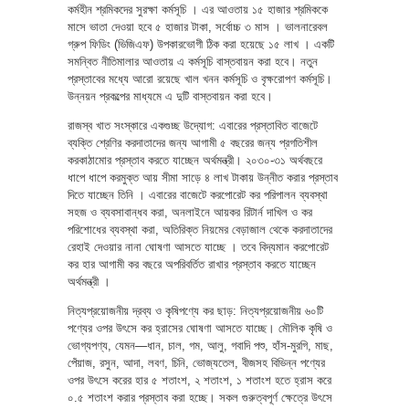
কর্মহীন শ্রমিকদের সুরক্ষা কর্মসূচি । এর আওতায় ১৫ হাজার শ্রমিককে
মাসে ভাতা দেওয়া হবে ৫ হাজার টাকা, সর্বোচ্চ ৩ মাস । ভালনারেবল
গ্রুপ ফিডিং (ভিজিএফ) উপকারভোগী ঠিক করা হয়েছে ১৫ লাখ । একটি
সমন্বিত নীতিমালার আওতায় এ কর্মসূচি বাস্তবায়ন করা হবে। নতুন
প্রস্তাবের মধ্যে আরো রয়েছে খাল খনন কর্মসূচি ও বৃক্ষরোপণ কর্মসূচি।
উন্নয়ন প্রকল্পের মাধ্যমে এ দুটি বাস্তবায়ন করা হবে।
রাজস্ব খাত সংস্কারে একগুচ্ছ উদ্যোগ: এবারের প্রস্তাবিত বাজেটে
ব্যক্তি শ্রেণির করদাতাদের জন্য আগামী ৫ বছরের জন্য প্রগতিশীল
করকাঠামোর প্রস্তাব করতে যাচ্ছেন অর্থমন্ত্রী। ২০৩০-৩১ অর্থবছরে
ধাপে ধাপে করমুক্ত আয় সীমা সাড়ে ৪ লাখ টাকায় উন্নীত করার প্রস্তাব
দিতে যাচ্ছেন তিনি । এবারের বাজেটে করপোরেট কর পরিপালন ব্যবস্থা
সহজ ও ব্যবসাবান্ধব করা, অনলাইনে আয়কর রিটার্ন দাখিল ও কর
পরিশোধের ব্যবস্থা করা, অতিরিক্ত নিয়মের বেড়াজাল থেকে করদাতাদের
রেহাই দেওয়ার নানা ঘোষণা আসতে যাচ্ছে । তবে বিদ্যমান করপোরেট
কর হার আগামী কর বছরে অপরিবর্তিত রাখার প্রস্তাব করতে যাচ্ছেন
অর্থমন্ত্রী ।
নিত্যপ্রয়োজনীয় দ্রব্য ও কৃষিপণ্যে কর ছাড়: নিত্যপ্রয়োজনীয় ৬০টি
পণ্যের ওপর উৎসে কর হ্রাসের ঘোষণা আসতে যাচ্ছে। মৌলিক কৃষি ও
ভোগ্যপণ্য, যেমন—ধান, চাল, গম, আলু, গবাদি পশু, হাঁস-মুরগি, মাছ,
পেঁয়াজ, রসুন, আদা, লবণ, চিনি, ভোজ্যতেল, বীজসহ বিভিন্ন পণ্যের
ওপর উৎসে করের হার ৫ শতাংশ, ২ শতাংশ, ১ শতাংশ হতে হ্রাস করে
০.৫ শতাংশ করার প্রস্তাব করা হচ্ছে। সকল গুরুত্বপূর্ণ ক্ষেত্রে উৎসে