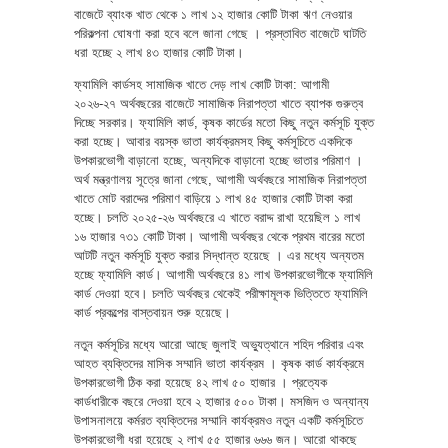
বাজেটে ব্যাংক খাত থেকে ১ লাখ ১২ হাজার কোটি টাকা ঋণ নেওয়ার
পরিকল্পনা ঘোষণা করা হবে বলে জানা গেছে । প্রস্তাবিত বাজেটে ঘাটতি
ধরা হচ্ছে ২ লাখ ৪৩ হাজার কোটি টাকা।
ফ্যামিলি কার্ডসহ সামাজিক খাতে দেড় লাখ কোটি টাকা: আগামী
২০২৬-২৭ অর্থবছরের বাজেটে সামাজিক নিরাপত্তা খাতে ব্যাপক গুরুত্ব
দিচ্ছে সরকার। ফ্যামিলি কার্ড, কৃষক কার্ডের মতো কিছু নতুন কর্মসূচি যুক্ত
করা হচ্ছে। আবার বয়স্ক ভাতা কার্যক্রমসহ কিছু কর্মসূচিতে একদিকে
উপকারভোগী বাড়ানো হচ্ছে, অন্যদিকে বাড়ানো হচ্ছে ভাতার পরিমাণ ।
অর্থ মন্ত্রণালয় সূত্রে জানা গেছে, আগামী অর্থবছরে সামাজিক নিরাপত্তা
খাতে মোট বরাদ্দের পরিমাণ বাড়িয়ে ১ লাখ ৪৫ হাজার কোটি টাকা করা
হচ্ছে। চলতি ২০২৫-২৬ অর্থবছরে এ খাতে বরাদ্দ রাখা হয়েছিল ১ লাখ
১৬ হাজার ৭৩১ কোটি টাকা। আগামী অর্থবছর থেকে প্রথম বারের মতো
আটটি নতুন কর্মসূচি যুক্ত করার সিদ্ধান্ত হয়েছে । এর মধ্যে অন্যতম
হচ্ছে ফ্যামিলি কার্ড। আগামী অর্থবছরে ৪১ লাখ উপকারভোগীকে ফ্যামিলি
কার্ড দেওয়া হবে। চলতি অর্থবছর থেকেই পরীক্ষামূলক ভিত্তিতে ফ্যামিলি
কার্ড প্রকল্পের বাস্তবায়ন শুরু হয়েছে।
নতুন কর্মসূচির মধ্যে আরো আছে জুলাই অভ্যুত্থানে শহিদ পরিবার এবং
আহত ব্যক্তিদের মাসিক সম্মানি ভাতা কার্যক্রম । কৃষক কার্ড কার্যক্রমে
উপকারভোগী ঠিক করা হয়েছে ৪২ লাখ ৫০ হাজার । প্রত্যেক
কার্ডধারীকে বছরে দেওয়া হবে ২ হাজার ৫০০ টাকা। মসজিদ ও অন্যান্য
উপাসনালয়ে কর্মরত ব্যক্তিদের সম্মানি কার্যক্রমও নতুন একটি কর্মসূচিতে
উপকারভোগী ধরা হয়েছে ২ লাখ ৫৫ হাজার ৬৬৬ জন। আরো থাকছে