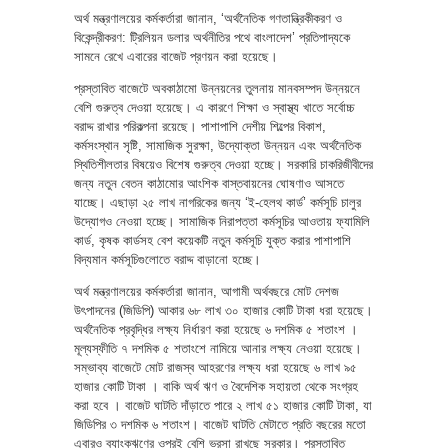
অর্থ মন্ত্রণালয়ের কর্মকর্তারা জানান, ‘অর্থনৈতিক গণতান্ত্রিকীকরণ ও
বিকেন্দ্রীকরণ: ট্রিলিয়ন ডলার অর্থনীতির পথে বাংলাদেশ’ প্রতিপাদ্যকে
সামনে রেখে এবারের বাজেট প্রণয়ন করা হয়েছে।
প্রস্তাবিত বাজেটে অবকাঠামো উন্নয়নের তুলনায় মানবসম্পদ উন্নয়নে
বেশি গুরুত্ব দেওয়া হয়েছে। এ কারণে শিক্ষা ও স্বাস্থ্য খাতে সর্বোচ্চ
বরাদ্দ রাখার পরিকল্পনা রয়েছে। পাশাপাশি দেশীয় শিল্পের বিকাশ,
কর্মসংস্থান সৃষ্টি, সামাজিক সুরক্ষা, উদ্যোক্তা উন্নয়ন এবং অর্থনৈতিক
স্থিতিশীলতার বিষয়েও বিশেষ গুরুত্ব দেওয়া হচ্ছে। সরকারি চাকরিজীবীদের
জন্য নতুন বেতন কাঠামোর আংশিক বাস্তবায়নের ঘোষণাও আসতে
যাচ্ছে। এছাড়া ২৫ লাখ নাগরিকের জন্য ‘ই-হেলথ কার্ড’ কর্মসূচি চালুর
উদ্যোগও নেওয়া হচ্ছে। সামাজিক নিরাপত্তা কর্মসূচির আওতায় ফ্যামিলি
কার্ড, কৃষক কার্ডসহ বেশ কয়েকটি নতুন কর্মসূচি যুক্ত করার পাশাপাশি
বিদ্যমান কর্মসূচিগুলোতে বরাদ্দ বাড়ানো হচ্ছে।
অর্থ মন্ত্রণালয়ের কর্মকর্তারা জানান, আগামী অর্থবছরে মোট দেশজ
উৎপাদনের (জিডিপি) আকার ৬৮ লাখ ৩০ হাজার কোটি টাকা ধরা হয়েছে।
অর্থনৈতিক প্রবৃদ্ধির লক্ষ্য নির্ধারণ করা হয়েছে ৬ দশমিক ৫ শতাংশ ।
মূল্যস্ফীতি ৭ দশমিক ৫ শতাংশে নামিয়ে আনার লক্ষ্য নেওয়া হয়েছে।
সম্ভাব্য বাজেটে মোট রাজস্ব আহরণের লক্ষ্য ধরা হয়েছে ৬ লাখ ৯৫
হাজার কোটি টাকা । বাকি অর্থ ঋণ ও বৈদেশিক সহায়তা থেকে সংগ্রহ
করা হবে । বাজেট ঘাটতি দাঁড়াতে পারে ২ লাখ ৫১ হাজার কোটি টাকা, যা
জিডিপির ৩ দশমিক ৬ শতাংশ। বাজেট ঘাটতি মেটাতে প্রতি বছরের মতো
এবারও ব্যাংকঋণের ওপরই বেশি ভরসা রাখছে সরকার। প্রস্তাবিত