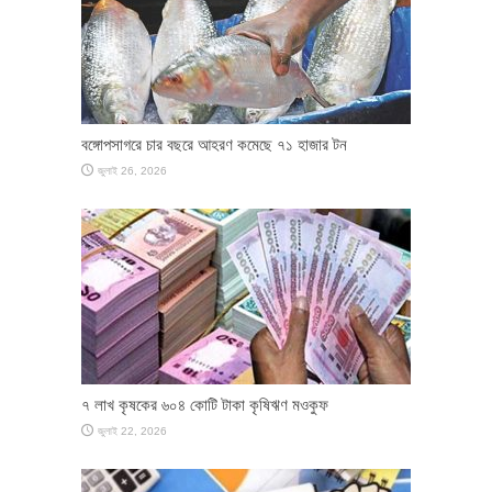
বঙ্গোপসাগরে চার বছরে আহরণ কমেছে ৭১ হাজার টন
জুলাই 26, 2026
৭ লাখ কৃষকের ৬০৪ কোটি টাকা কৃষিঋণ মওকুফ
জুলাই 22, 2026