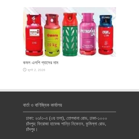
কমল এলপি গ্যাসের দাম
জুলাই 2, 2026
বার্তা ও বাণিজ্যিক কার্যালয়
ঢাকা: ২৩/৩-এ (৩য় তলা), তোপখানা রোড, ঢাকা-১০০০
চাঁদপুর: ফিরোজা হাফেজ শান্তি নিকেতন, কুমিল্লা রোড,
চাঁদপুর।