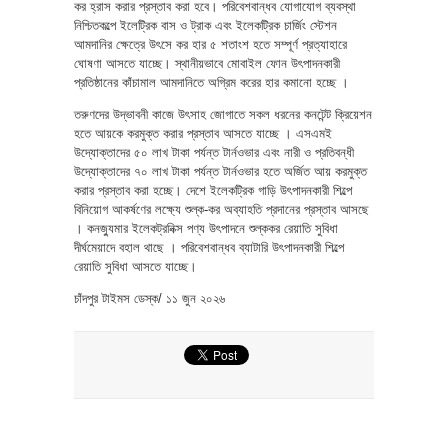
কর হ্রাস করার প্রস্তাব করা হবে। পরিবেশবান্ধব যোগাযোগ ব্যবস্থা
নিশ্চিতকল্পে ইলেট্রিক বাস ও ট্রাক এবং ইলেকট্রিক চার্জিং স্টেশন
আমদানির ক্ষেত্রে উৎসে কর হার ৫ শতাংশ হতে সম্পূর্ণ প্রত্যাহারে
ঘোষণা আসতে যাচ্ছে। স্থানীয়ভাবে মোবাইল ফোন উৎপাদনকারী
প্রতিষ্ঠানের কাঁচামাল আমদানিতে অগ্রিম করের হার কমানো হচ্ছে ।
তরুণদের উদ্ভাবনী কাজে উৎসাহ জোগাতে সকল ধরনের কনটেন্ট ক্রিয়েশন
হতে আয়কে করমুক্ত করার প্রস্তাব আসতে যাচ্ছে । এসএমই
উদ্যোক্তাদের ৫০ লাখ টাকা পর্যন্ত টার্নওভার এবং নারী ও প্রতিবন্ধী
উদ্যোক্তাদের ৭০ লাখ টাকা পর্যন্ত টার্নওভার হতে অর্জিত আয় করমুক্ত
করার প্রস্তাব করা হচ্ছে। দেশে ইলেকট্রিক গাড়ি উৎপাদনকারী শিল্পে
বিনিয়োগ আকর্ষণের লক্ষ্যে শুল্ক-কর অব্যাহতি প্রদানের প্রস্তাব আসছে
। কনজ্যুমার ইলেকট্রনিক্স পণ্য উৎপাদনে শুল্ককর রেয়াতি সুবিধা
দীর্ঘমেয়াদে বহাল থাছে । পরিবেশবান্ধব ব্যাটারি উৎপাদনকারী শিল্পে
রেয়াতি সুবিধা আসতে যাচ্ছে।
চাঁদপুর টাইমস ডেস্ক/ ১১ জুন ২০২৬