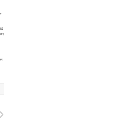
শে
্জি
কার
দন