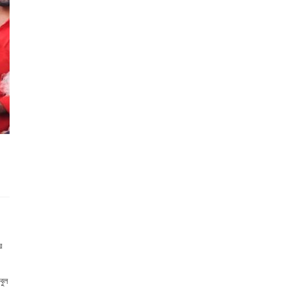
র
বুল