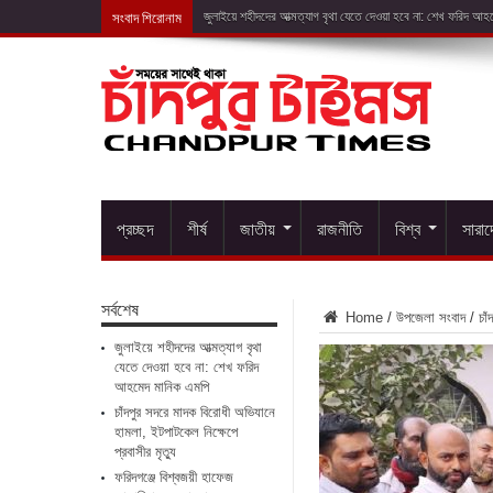
সংবাদ শিরোনাম
চাঁদপুর সদরে ম
প্রচ্ছদ
শীর্ষ
জাতীয়
রাজনীতি
বিশ্ব
সারা
সর্বশেষ
Home
/
উপজেলা সংবাদ
/
চাঁ
জুলাইয়ে শহীদদের আত্মত্যাগ বৃথা
যেতে দেওয়া হবে না: শেখ ফরিদ
আহমেদ মানিক এমপি
চাঁদপুর সদরে মাদক বিরোধী অভিযানে
হামলা, ইটপাটকেল নিক্ষেপে
প্রবাসীর মৃত্যু
ফরিদগঞ্জে বিশ্বজয়ী হাফেজ