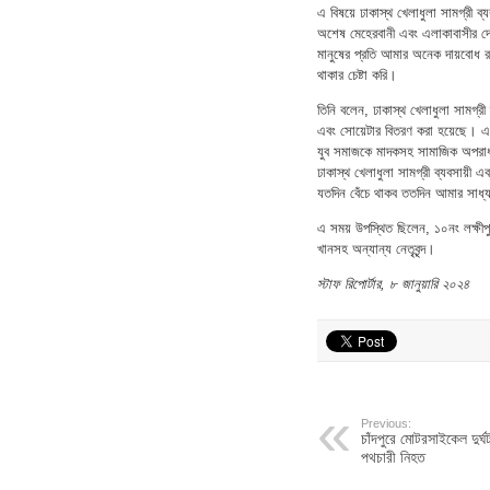
এ বিষয়ে ঢাকাস্থ খেলাধুলা সামগ্র
অশেষ মেহেরবানী এবং এলাকাবাসীর দো
মানুষের প্রতি আমার অনেক দায়বোধ রয
থাকার চেষ্টা করি।
তিনি বলেন, ঢাকাস্থ খেলাধুলা সামগ্রী 
এবং সোয়েটার বিতরণ করা হয়েছে। 
যুব সমাজকে মাদকসহ সামাজিক অপরাধ
ঢাকাস্থ খেলাধুলা সামগ্রী ব্যবসায়ী 
যতদিন বেঁচে থাকব ততদিন আমার সাধ
এ সময় উপস্থিত ছিলেন, ১০নং লক্ষীপু
খানসহ অন্যান্য নেতৃবৃন্দ।
স্টাফ রিপোর্টার, ৮ জানুয়ারি ২০২৪
Previous:
চাঁদপুরে মোটরসাইকেল দুর্
পথচারী নিহত