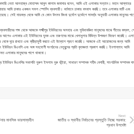
ী ব্যবসায়ি নেতা আলহাজ্ব মোহাম্মদ আবুল কালাম জমাদার বলেন, আমি এই এলাকার সন্তান। মহান আল্লাহর
য়ায় আমি ঢাকার একজন সফল স্পোর্টস ব্যবসায়ী। বর্তমানে ঢাকায় বসবাস করছি। তবে এলাকার মাটি এবং
়েছে। সেই দায়বদ্ধ থেকে আমি যে কোন উৎসব কিংবা দুর্যোগ দুর্ভোগে সামর্থ্য অনুযায়ী এলাকার মানুষের পা
ব্যবসায়ীদের পক্ষ থেকে আজকে লক্ষ্মীপুর ইউনিয়নের অসহায় এবং সুবিধাবঞ্চিত মানুষদের মাঝে শীতের কম্বল, গেঞ
এর আগেও এলাকার এই ইউনিয়নের যুবক এবং তরুণদের মাঝে খেলাধুলার বিভিন্ন উপকরণ বিতরণ করেছি। এলা
 থেকে দূরে রাখতে এবং ক্রীড়ামুখী করতে এই উদ্যোগ গ্রহণ করেছি। ‌আজকে এই আয়োজনের জন্য আমি
এবং ইউনিয়ন বিএনপি এবং অঙ্গ সহযোগী সংগঠনের নেতৃবৃন্দের প্রতি কৃতজ্ঞতা প্রকাশ করছি। ইনশাল্লাহ আমি
্যমত এলাকার মানুষদের পাশে থাকবো।
র ইউনিয়ন বিএনপির সভাপতি নুরুল ইসলাম নুরু ভূঁইয়া, সাধারণ সম্পাদক শহীদ বেপারী, সাংগঠনিক সম্পাদক দা
Next:
ঘটনায় মানসিক ভারসাম্যহীন
জাতীয় ও স্থানীয় নির্বাচনের প্রস্তুতি নিচ্ছে সরকার:
প্রধান উপদেষ্টা