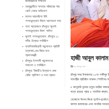
জাকারিয়াকে সম্মাননা
তরপুরচন্ডীতে অসহায় পরিবারের গাছ
কেটে নেয়ার অভিযোগ
মতলব আচলছিলা উবি
গণঅভ্যুত্থান দিবসে আলোচনা সভা
নানা আয়োজনে চাঁদপুরে ‘জুলাই
গণঅভ্যুত্থান দিবস’ পালিত
জুলাই গণঅভ্যুত্থান: চাঁদপুরে ১১
দলীয় ঐক্যের গণমিছিল
ফ্যাসিবাদবিরোধী আন্দোলনে প্রতিটি
হত্যাকাণ্ডের বিচার হবে:
হাজী আবুল কালাম 
প্রধানমন্ত্রী
চাঁদপুরে ইসলামী আন্দোলনের
সমাবেশ ও গণমিছিল
in
চাঁদপুর সদর
চাঁদপুরে ‘বিজয়ী’র উদ্যোগে কেক
চাঁদপুর সদর উপজেলার ১০নং লক্ষীপুর ইউ
বেকিং প্রশিক্ষণ ও সনদ প্রদান
সামগ্রীর প্রতিষ্ঠান ফারুক স্পোর্ট
৮ জানুয়ারি বুধবার দুপুরে বহরিয়া বা
মধ্যে রয়েছে প্রায় ৫ শতাধিক কম্বল, 
যেকোনো উৎসব কিংবা দুর্যোগ-দুর্ভোগে 
কালাম জমাদারের এমন মানবিক সহায়ত