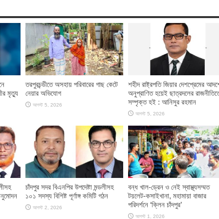
নে
তরপুরচন্ডীতে অসহায় পরিবারের গাছ কেটে
শহীদ রাষ্ট্রপতি জিয়ার দেশপ্রেমের আদর্শ
র মৃত্যু
নেয়ার অভিযোগ
অনুপ্রাণিত হয়েই ছাত্রদলের রাজনীতিত
সম্পৃক্ত হই : আনিসুর রহমান
আগস্ট 5, 2026
আগস্ট 5, 2026
ডলীসহ
চাঁদপুর সদর বিএনপির উপদেষ্টা মন্ডলীসহ
বন্ধ খাল-ড্রেন ও নেই স্বাস্থ্যসম্মত
 অনুমোদন
১০১ সদস্য বিশিষ্ট পূর্ণাঙ্গ কমিটি গঠন
টয়লেট-কসাইখানা, মহামায়া বাজার
পরিদর্শনে ‘ক্লিন চাঁদপুর’
আগস্ট 2, 2026
আগস্ট 1, 2026