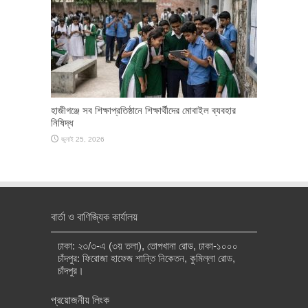
হাজীগঞ্জে সব শিক্ষাপ্রতিষ্ঠানে শিক্ষার্থীদের মোবাইল ব্যবহার
নিষিদ্ধ
জুলাই 25, 2026
বার্তা ও বাণিজ্যিক কার্যালয়
ঢাকা: ২৩/৩-এ (৩য় তলা), তোপখানা রোড, ঢাকা-১০০০
চাঁদপুর: ফিরোজা হাফেজ শান্তি নিকেতন, কুমিল্লা রোড,
চাঁদপুর।
প্রয়োজনীয় লিংক