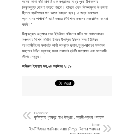
আমরা আশা করি আগামি এক সপ্তাহের মধ্যে পুরো উপজেলায়
ভিক্ষুকমুক্ত ঘোষণা করতে পারবো। তাহলে দেশে ভিক্ষকমুক্ত উপজেলা
হিসাবে হাজীগঞ্জের মান আরো উজ্জ্বল হবে। এ জন্য উপজেলা
প্রশাসনের পাশাপাশি আমি দলমত নির্বিশেষে সকলের সহযোগিতা কামনা
করছি।’
ভিক্ষুকমুক্ত অনুষ্ঠানে সদর ইউনিয়ন পরিষদের সচিব মো.সোলেমানের
সঞ্চলনায় বিশেষ অতিথি হিসাবে উপস্থিত ছিলেন সদর ইউনিয়ন
আওয়ামীলীগের সভাপতি আলী আশ্রাফ দুলাল,যুগ্ন-সাধারণ সম্পাদক
মাহাতাব উদ্দিন সবুজসহ সকল ওয়ার্ডের ইউপি সদস্যগণ এবং আওয়ামী
লীগের নেতৃবৃন্দ।
জহিরুল ইসলাম জয়,২৪ অক্টোবর ২০১৯
Previous:
কুমিল্লায় গৃহবধূর লাশ উদ্ধার : স্বামী-শ্বশুর পলাতক
Next:
ইভটিজিংয়ের প্রতিবাদ করায় চাঁদপুরে কিশোর গ্যাংয়ের
হাতে কলেজছাত্র জখম