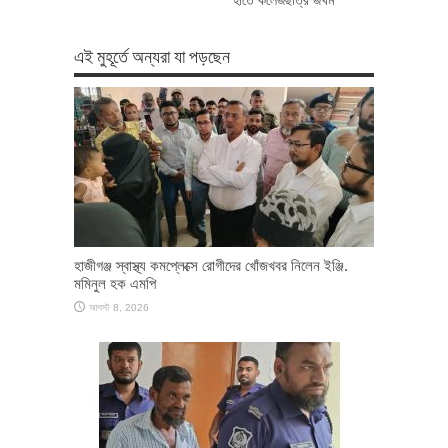
এই মুহূর্তে অন্যরা যা পড়ছেন
হাজীগঞ্জ স্বাস্থ্য কমপ্লেক্সে রোগীদের খোঁজখবর নিলেন ইঞ্জি.
মমিনুল হক এমপি
আগস্ট 8, 2026