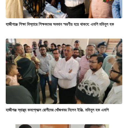
হাজীগঞ্জে শিক্ষা বিস্তারে শিক্ষকদের অবদান স্মরণীয় হয়ে থাকবে: এমপি মমিনুল হক
হাজীগঞ্জ স্বাস্থ্য কমপ্লেক্সে রোগীদের খোঁজখবর নিলেন ইঞ্জি. মমিনুল হক এমপি