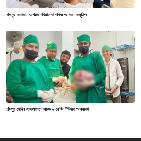
চাঁদপুর অযাচক আশ্রম পরিচালনা পরিষদের সভা অনুষ্ঠিত
চাঁদপুর মেরিন হাসপাতালে সাড়ে ৬ কেজি টিউমার অপসারণ