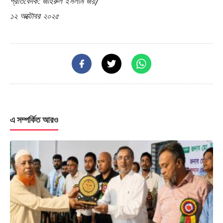
প্রতিবেদক: জহিরুল ইসলাম জয়/
১২ অক্টোবর ২০২৫
এ সম্পর্কিত আরও