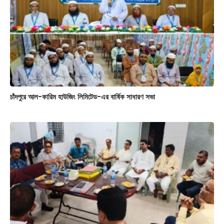
চাঁদপুরে আল-কারিম হাউজিং লিমিটেড-এর বার্ষিক সাধারণ সভা