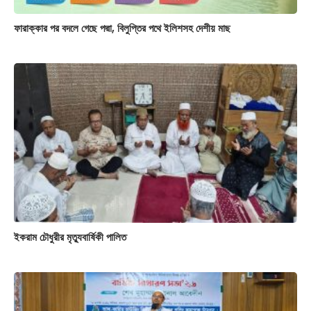
ফারাক্কার পর বদলে গেছে পদ্মা, বিলুপ্তির পথে ইলিশসহ দেশীয় মাছ
ইকরাম চৌধুরীর মৃত্যুবার্ষিকী পালিত