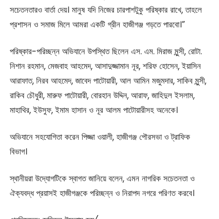
সচেতনতারও বার্তা দেয়। মানুষ যদি নিজের চারপাশটুকু পরিষ্কার রাখে, তাহলে
প্রশাসন ও সমাজ মিলে আমরা একটি গ্রীন হাজীগঞ্জ গড়তে পারবো।”
পরিষ্কার-পরিচ্ছন্ন অভিযানে উপস্থিত ছিলেন এস. এম. মিরাজ মুন্সী, রোটা.
নিশান রহমান, মেজবাহ আহমেদ, আসাদুজ্জামান নূর, শরিফ হোসেন, ইয়াসিন
আরাফাত, নিরব আহমেদ, জাবেদ পাটোয়ারী, আল আমিন মজুমদার, সাকিব মুন্সী,
রাকিব চৌধুরী, মারুফ পাটোয়ারী, বোরহান উদ্দিন, আরাফ, জাহিদুল ইসলাম,
মাহাথির, ইউসুফ, ইমাম হাসান ও নূর আলম পাটোয়ারীসহ অনেকে।
অভিযানে সহযোগিতা করেন পিজ্জা ওয়ালী, হাজীগঞ্জ পৌরসভা ও ট্রাফিক
বিভাগ।
স্থানীয়রা উদ্যোগটিকে স্বাগত জানিয়ে বলেন, এমন নাগরিক সচেতনতা ও
ঐক্যবদ্ধ প্রয়াসই হাজীগঞ্জকে পরিচ্ছন্ন ও নিরাপদ নগরে পরিণত করবে।