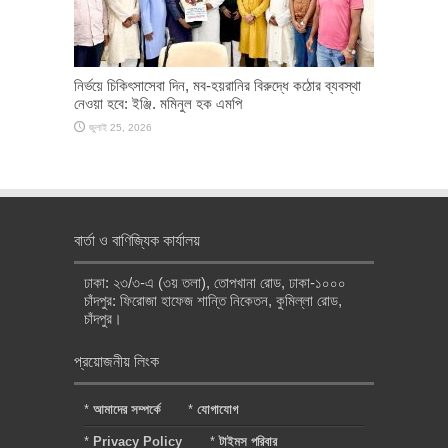
নির্ভয়ে চিকিৎসাসেবা দিন, মব-হয়রানির বিরুদ্ধে কঠোর ব্যবস্থা
নেওয়া হবে: ইঞ্জি. মমিনুল হক এমপি
জুলাই 25, 2026
বার্তা ও বাণিজ্যিক কার্যালয়
ঢাকা: ২৩/৩-এ (৩য় তলা), তোপখানা রোড, ঢাকা-১০০০
চাঁদপুর: ফিরোজা হাফেজ শান্তি নিকেতন, কুমিল্লা রোড,
চাঁদপুর।
প্রয়োজনীয় লিংক
*
আমাদের সম্পর্কে
*
যোগাযোগ
*
Privacy Policy
*
টাইমস পরিবার