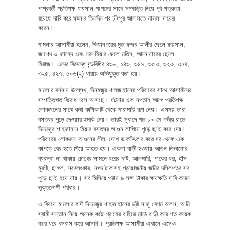
পাশ্ববর্তী প্রতিপক্ষ ফয়সাল গংগদের সাথে সম্পত্তি নিয়ে পূর্ব শত্রুতা
রয়েছে দাবি করে ঘটনার তিনদিন পর চাঁদপুর আদালতে মামলা দায়ের
করেন।
মামলার আসামীরা হলেন, জিয়ানগরের মৃত ফজর আলীর ছেলে ফয়সাল,
জাশেদ ও জাহেদ এবং নরু মিয়ার ছেলে মতিন, আনোয়ারের ছেলে
মিরাজ। এদের বিরুদ্ধে দন্ডবিধির ৪৩৬, ১৪৩, ৩৪৭, ৩৫৩, ৩২৩, ৩২৪,
৩২৫, ৪২৭, ৫০৬(২) ধারায় অভিযুক্ত করা হয়।
মামলার বর্ননায় উল্লেখ, দিনমজুর শাহজাহানের পরিবারের সাথে আসামীদের
সম্পত্তিগত বিরোধ চলে আসছে। ঘটনার এক সপ্তাহ আগে প্রতিপক্ষ
লোকজনের সাথে কথা কাটাকাটি থেকে মারামারি রূপ নেয়। এসময় তারা
বসতঘর পুড়ে দেওয়ার হুমকি দেয়। তারই সুবাদে গত ১০ মে গভীর রাতে
দিনমজুর শাহজাহান মিয়ার বসতঘর আগুন লাগিয়ে পুড়ে ছাই করে দেয়।
পরিবারের লোকজন আগুনের লীলা দেখে ডাকচিৎকার করে ঘর থেকে এক
কাপড়ে বের হতে গিয়ে আহত হয়। একলা বাড়ী হওয়ায় আগুন নিভানোর
ব্যবস্থা না থাকায় চোখের সামনে ঘরের খাট, আলমারি, পাকের ঘর, হাঁস
মুরগী, ছাগল, স্বণলংকার, নগদ টাকাসহ প্রয়োজনীয় জমির দলিলপত্র সব
পুড়ে ছাই হয়ে যায়। সব মিলিয়ে প্রায় ৯ লক্ষ টাকার ক্ষয়ক্ষতি দাবি করেন
ভুক্তভোগী পরিবার।
এ বিষয়ে মামলার বাদী দিনমজুর শাহজাহানের স্ত্রী সাজু বেগম বলেন, আমি
স্বামী সন্তান নিয়ে অনেক কষ্টে গ্রামের বাহিরে মাঠে বাড়ী করে গত কয়েক
বছর ধরে বসবাস করে আসছি। প্রতিপক্ষ আসামীরা এখানে এসেও