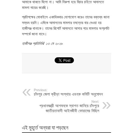
আমাকে থাকতে দিলো না। আমি নিরুপা হয়ে বিচার চাইতে আদালতে
মামলা দায়ের করেছি।
প্রতিপক্ষের মোবাইলে একাধিকবার যোগাযোগ করেও তাদের বক্তব্য জানা
সম্ভব হয়নি। এদিকে আদালতের মামলার তদন্তের বার দেওয়া হয়
হাজীগঞ্জ থানাকে। তাদের রিপোর্ট আদালতে আসার পরে মামলার অগ্রগতি
সম্পর্কে জানা যাবে।
হাজীগঞ্জ প্রতিনিধি/ ১৩ মে ২০২৬
Previous:
চাঁদপুর জেলা ক্রীড়া সংস্থার এডহক কমিটি অনুমোদন
Next:
প্রধানমন্ত্রী আগমনকে স্বাগত জানিয়ে চাঁদপুরে
জাতীয়তাবাদী আইনজীবী ফোরামের মিছিল
এই মুহূর্তে অন্যরা যা পড়ছেন