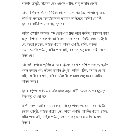
মাহতাব চৌধুরী, হাফেজ মোঃ এরশাদ পাঠান, আবু আনাস বেপারী।
আরো উপস্থিত ছিলেন বিভিন্ন জায়গা থেকে আমন্ত্রিত খেলোয়াড় এবং
অতিথিরা সকলকে আন্তরিকভাবে ধন্যবাদ জানিয়েছে আবিদা স্পোর্টিং
ক্লাবের প্রতিষ্ঠাতা মোঃ আব্দুল্লাহ।
আবিদা স্পোটিং ক্লাবের পক্ষ থেকে এত সুন্দর ভাবে সবকিছু পরিচালনা করার
জন্য বিশেষভাবে ধন্যবাদ জানিয়েছে সমাজসেবক ,মতিউর রহমান চৌধুরী
কে, আরো ছিলেন, আরিফ পাঠান, ফাহাদ বেপারী, রাব্বি, সাব্বির
পাঠান,তানভীর পাঠান, রাকিব পাটোয়ারী, ফয়সাল তালুকদার, নাহিদ আলম
নিলয় কে।
আর এই ক্লাবের প্রতিষ্ঠাতা মোঃ আব্দুল্লাহর পাশাপাশি অনেক বড় ভূমিকা
পালন করেছে মোঃ মতিউর রহমান চৌধুরী, আরিফ পাঠান, ফাহাদ বেপারী,
রাব্বি, সাব্বির পাঠান , রাকিব পাটোয়ারী, ফয়সাল তালুকদার ও নাহিদ
আলম নিলয়।
ক্লাব কর্তৃপক্ষ জানিয়েছে অতি দ্রুত নতুন কমিটি গঠনের লক্ষ্যে চূড়ান্ত
সিদ্ধান্ত নেওয়া হবে।
একই সাথে সাময়িক সময়ের জন্য দায়িত্ব পালন করবেন। মোঃ মতিউর
রহমান চৌধুরী, আরিফ পাঠান, মোঃ ফাহাদ বেপারি, তানভীর পাঠান, রাব্বি,
রাকিব পাটোয়ারী, সাব্বির পাঠান, ফয়সাল তালুকদার ও নাহিদ আলম
নিলয়।