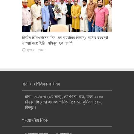
নির্ভয়ে চিকিৎসাসেবা দিন, মব-হয়রানির বিরুদ্ধে কঠোর ব্যবস্থা
নেওয়া হবে: ইঞ্জি. মমিনুল হক এমপি
জুলাই 25, 2026
বার্তা ও বাণিজ্যিক কার্যালয়
ঢাকা: ২৩/৩-এ (৩য় তলা), তোপখানা রোড, ঢাকা-১০০০
চাঁদপুর: ফিরোজা হাফেজ শান্তি নিকেতন, কুমিল্লা রোড,
চাঁদপুর।
প্রয়োজনীয় লিংক