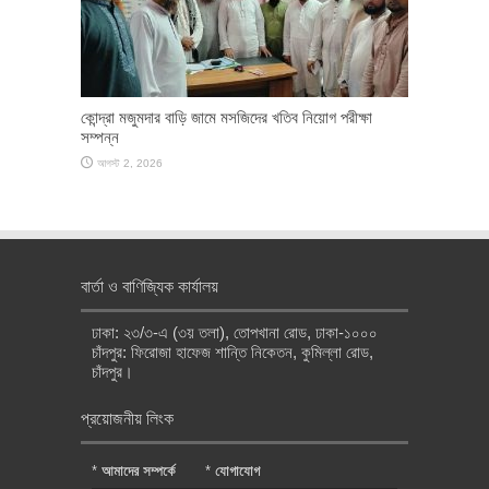
কোন্দ্রা মজুমদার বাড়ি জামে মসজিদের খতিব নিয়োগ পরীক্ষা
সম্পন্ন
আগস্ট 2, 2026
বার্তা ও বাণিজ্যিক কার্যালয়
ঢাকা: ২৩/৩-এ (৩য় তলা), তোপখানা রোড, ঢাকা-১০০০
চাঁদপুর: ফিরোজা হাফেজ শান্তি নিকেতন, কুমিল্লা রোড,
চাঁদপুর।
প্রয়োজনীয় লিংক
*
আমাদের সম্পর্কে
*
যোগাযোগ