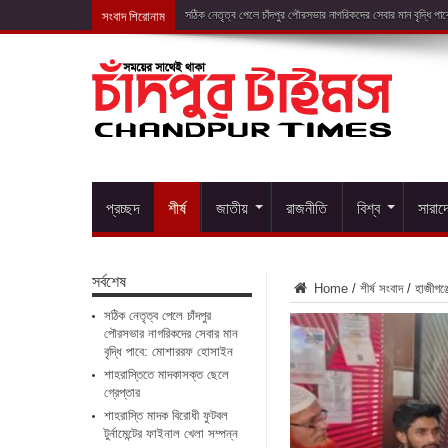
সংবাদ শিরোনাম
শাহরাস্ত
প্রচ্ছদ
শীর্ষ
জাতীয়
রাজনীতি
বিশ্ব
সারাদ
সর্বশেষ
Home
/
শীর্ষ সংবাদ
/
হাজীগঞ্
সঠিক নেতৃত্ব পেলে চাঁদপুর
পৌরসভার নাগরিকদের সেবার মান
বৃদ্ধি পাবে: মোশাররফ হোসাইন
শাহরাস্তিতে মাদকাসক্ত ছেলে
গ্রেপ্তার
শাহরাস্তি মাদক বিরোধী ফুটবল
টুর্নামেন্টের ফাইনাল খেলা সম্পন্ন