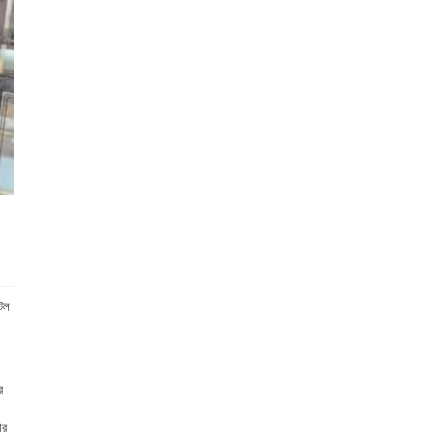
টেল
র
ার