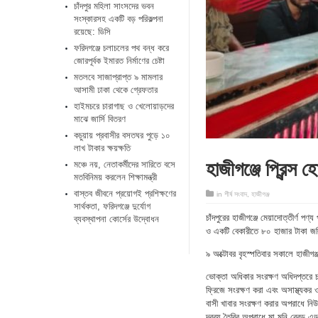
চাঁদপুর মহিলা সাংসদের ভবন
সংস্কারসহ একটি বড় পরিকল্পনা
রয়েছে: ডিসি
ফরিদগঞ্জে চলাচলের পথ বন্ধ করে
জোরপূর্বক ইমারত নির্মাণের চেষ্টা
মতলবে সাজাপ্রাপ্ত ৯ মামলার
আসামী ঢাকা থেকে গ্রেফতার
হাইমচরে চারাগাছ ও খেলোয়াড়দের
মাঝে জার্সি বিতরণ
কচুয়ায় প্রবাসীর বসতঘর পুড়ে ১০
লাখ টাকার ক্ষয়ক্ষতি
হাজীগঞ্জে প্রিন্স
মঞ্চে নয়, নেতাকর্মীদের সারিতে বসে
মতবিনিময় করলেন শিক্ষামন্ত্রী
​বাস্তব জীবনে প্রয়োগই প্রশিক্ষণের
in
শীর্ষ সংবাদ
,
হাজীগঞ্জ
সার্থকতা, ফরিদগঞ্জে দুর্যোগ
চাঁদপুরের হাজীগঞ্জে মেয়াদোত্তীর্ণ প
ব্যবস্থাপনা কোর্সের উদ্বোধন
ও একটি বেকারীতে ৮০ হাজার টাকা জর
৯ অক্টোবর বৃহস্পতিবার সকালে হাজীগ
ভোক্তা অধিকার সংরক্ষণ অধিদপ্তরে চা
ফ্রিজে সংরক্ষণ করা এবং অসাস্থ্যকর ও 
বাসী খাবার সংরক্ষণ করার অপরাধে নিউ শ
দ্রব্য তৈরির অপরাধে মা মনি ব্রে