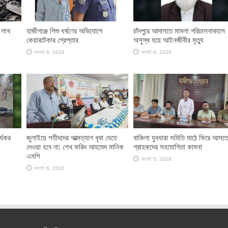
 লাখ
হাজীগঞ্জে শিশু ধর্ষণের অভিযোগে
চাঁদপুরে আদালতে মামলা পরিচালনাকালে
কেয়ারটেকার গ্রেপ্তার
অসুস্থ হয়ে আইনজীবীর মৃত্যু
আগস্ট 6, 2026
আগস্ট 6, 2026
র্যকর
জুলাইয়ে শহীদদের আত্মত্যাগ বৃথা যেতে
বাকিলা যুবধারা সমিতি মাঠে ফিরে আসত
দেওয়া হবে না: শেখ ফরিদ আহমেদ মানিক
গ্রাহকদের সহযোগিতা কামনা
এমপি
আগস্ট 5, 2026
আগস্ট 6, 2026