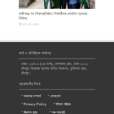
হাজীগঞ্জে সব শিক্ষাপ্রতিষ্ঠানে শিক্ষার্থীদের মোবাইল ব্যবহার
নিষিদ্ধ
জুলাই 25, 2026
বার্তা ও বাণিজ্যিক কার্যালয়
ঢাকা: ২৩/৩-এ (৩য় তলা), তোপখানা রোড, ঢাকা-১০০০
চাঁদপুর: ফিরোজা হাফেজ শান্তি নিকেতন, কুমিল্লা রোড,
চাঁদপুর।
প্রয়োজনীয় লিংক
*
আমাদের সম্পর্কে
*
যোগাযোগ
*
Privacy Policy
*
টাইমস পরিবার
*
বিজ্ঞাপন মূল্য
*
লঞ্চ সময়সূচি