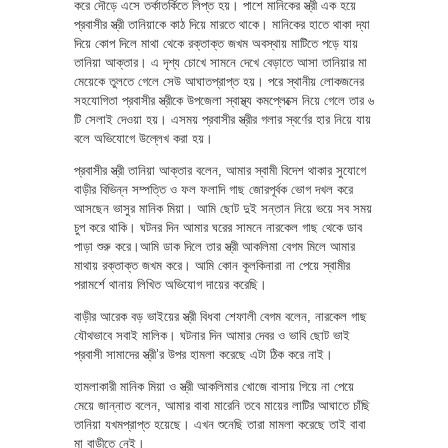
করে দৌড়ে এসে তর্কাতর্কিতে লিপ্ত হয়। পাশে মানিকের স্ত্রী এক হয়ে
প্রবাসীর স্ত্রী তানিয়াকে কাঠ দিয়ে মারতে থাকে। মানিকের হাতে থাকা দ্যা
দিয়ে কোপ দিলে মাথা থেকে রক্তাক্ত জখম অবস্থায় মাটিতে পড়ে যায়
তানিয়া আক্তার। এ দৃশ্য চোখে সামনে দেখে বেড়াতে আসা তানিয়ার মা
মেয়েকে তুলতে গেলে সেউ আঘাতপ্রাপ্ত হয়। পরে স্থানীয় লোকজনের
সহযোগিতা প্রবাসীর স্ত্রীকে উপজেলা স্বাস্থ্য কমপ্লেক্সে নিয়ে গেলে তার ৬
টি সেলাই দেওয়া হয়। এসময় প্রবাসীর স্ত্রীর গলার স্বর্ণের হার নিয়ে যায়
বলে অভিযোগে উল্লেখ করা হয়।
প্রবাসীর স্ত্রী তানিয়া আক্তার বলেন, আমার স্বামী বিদেশ থাকার সুযোগে
বাড়ীর বিভিন্ন সম্পত্তি ও ফল ফলাদি গাছ জোরপূর্বক ভোগ দখল করে
আসছেন ভাসুর মানিক মিয়া। আমি ছোট দুই সন্তান নিয়ে ভয়ে সব সময়
চুপ করে থাকি। ঘটনর দিন আমার ঘরের সামনে নারকেল গাছ থেকে ডাব
পাড়া শুরু করে।আমি ডাক দিলে তার স্ত্রী আকলিমা বেগম মিলে আমার
মাথায় রক্তাক্ত জখম করে। আমি কোন কূলকিনারা না পেয়ে স্বামীর
পরামর্শে থানায় লিখিত অভিযোগ দায়ের করেছি।
বাড়ীর আরেক বড় ভাইয়ের স্ত্রী বিধবা শেফালী বেগম বলেন, নারকেল গাছ
যৌথভাবে সবাই মালিক। ঘটনার দিন আমার দেবর ও ভাবি ছোট ভাই
প্রবাসী সামাদের স্ত্রী’র উপর হামলা করেছে এটা ঠিক করে নাই।
হামলাকারী মানিক মিয়া ও স্ত্রী আকলিমার খোজে বাসায় গিয়ে না পেয়ে
মেয়ে জান্নাত বলেন, আমার বাবা মারেনি তবে মায়ের লাটির আঘাতে চাঁছি
তানিয়া যখমপ্রাপ্ত হয়েছে। এখন শুনেছি তারা মামলা করেছে তাই বাবা
মা বাড়ীতে নেই।