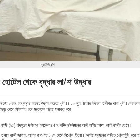
প্রতীকী ছবি
 হোটেল থেকে বৃদ্ধার লা/শ উদ্ধার
িক হোটেল থেকে এক বৃদ্ধার মরদেহ উদ্ধার করেছে পুলিশ। ১৩ জুন শনিবার বিকালে হাজীগঞ্জ থানা পুলিশ হোটেলের
চাঁদপুর থেকে পিবিআই এসে মরদেহের পরিচয় সনাক্ত করে।
াস কাজী (৬৫) চাঁদপুরের ফরিদগঞ্জ উপজেলার ৫নং গুপ্টি ইউনিয়নের কাজী বাড়ীর আদম আলী কাজীর ছেলে।
ী হাসান কাজী জানান, আমার বাবা গত ৮ মে থেকে নিখোঁজ ছিলো। আত্মীয় স্বজনের বাড়ীতে খোঁজাখুঁজি করে না