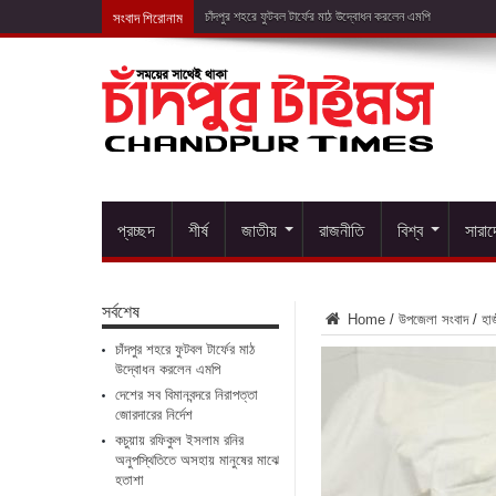
সংবাদ শিরোনাম
দেশের
প্রচ্ছদ
শীর্ষ
জাতীয়
রাজনীতি
বিশ্ব
সারা
সর্বশেষ
Home
/
উপজেলা সংবাদ
/
হাজ
চাঁদপুর শহরে ফুটবল টার্ফের মাঠ
উদ্বোধন করলেন এমপি
দেশের সব বিমানবন্দরে নিরাপত্তা
জোরদারের নির্দেশ
কচুয়ায় রফিকুল ইসলাম রনির
অনুপস্থিতিতে অসহায় মানুষের মাঝে
হতাশা