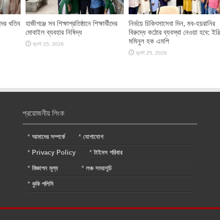
িদের খতিব
হাজীগঞ্জে সব শিক্ষাপ্রতিষ্ঠানে শিক্ষার্থীদের
নির্ভয়ে চিকিৎসাসেবা দিন, মব-হয়রানির
মোবাইল ব্যবহার নিষিদ্ধ
বিরুদ্ধে কঠোর ব্যবস্থা নেওয়া হবে: ইঞ্জ
মমিনুল হক এমপি
জুলাই 25, 2026
জুলাই 25, 2026
প্রয়োজনীয় লিংক
*
আমাদের সম্পর্কে
*
যোগাযোগ
*
Privacy Policy
*
টাইমস পরিবার
*
বিজ্ঞাপন মূল্য
*
লঞ্চ সময়সূচি
*
কুকি পলিসি