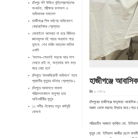
চাঁদপুর গণি উবিতে বৃত্তিপ্রাপ্তদের
সংবর্ধনা, পরীক্ষার ফলাফল ও
অভিভাবক সমাবেশ
হাজীগঞ্জে শিশু ধর্ষণের অভিযোগে
কেয়ারটেকার গ্রেপ্তার
মোবাইলে আসক্ত না হয়ে বিভিন্ন
জ্ঞানমূলক বই পড়ার অভ্যাস গড়ে
তুলবে: শেখ ফরিদ আহমেদ মানিক
এমপি
‘মতলব–পেন্নাই সড়কে আর লাশ
দেখতে চাই না, অন্যথায় বাস বন্ধ
করে দেয়া হবে’
চাঁদপুরে ‘মাদকবিরোধী অভিযান’ নামে
হাজীগঞ্জে আবাসিক
প্রবাসীর মৃত্যুর ঘটনায় গ্রেপ্তার-১
চাঁদপুরে আদালতে মামলা
in
হাজীগঞ্জ
পরিচালনাকালে অসুস্থ হয়ে
আইনজীবীর মৃত্যু
চাঁদপুরের হাজীগঞ্জে মাতৃমায়া আবাস
১১ দলীয় ঐক্যের নতুন কর্মসূচি
দরজা ভেঙ্গে মরদেহ উদ্ধার করে।পরে 
ঘোষণা
পরিচয়হীন অজ্ঞাত ব্যক্তি মো. ইলিয়
মৃত্যু মো. ইলিয়াস কাজীর ছেলে মাহদ