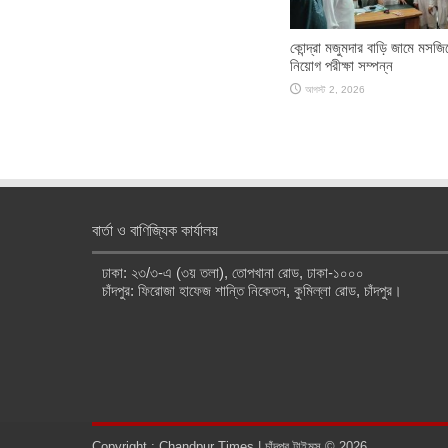
কোন্দ্রা মজুমদার বাড়ি জামে মসজ
নিয়োগ পরীক্ষা সম্পন্ন
আগস্ট 2, 2026
বার্তা ও বাণিজ্যিক কার্যালয়
ঢাকা: ২৩/৩-এ (৩য় তলা), তোপখানা রোড, ঢাকা-১০০০
চাঁদপুর: ফিরোজা হাফেজ শান্তি নিকেতন, কুমিল্লা রোড, চাঁদপুর।
Copyright : Chandpur Times | চাঁদপুর টাইমস © 2026