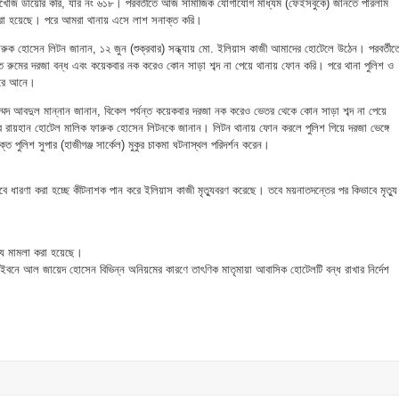
 নিখোঁজ ডায়েরি করি, যার নং ৬১৮। পরবর্তীতে আজ সামাজিক যোগাযোগ মাধ্যম (ফেইসবুকে) জানতে পারলাম
 করা হয়েছে। পরে আমরা থানায় এসে লাশ সনাক্ত করি।
রুক হোসেন লিটন জানান, ১২ জুন (শুক্রবার) সন্ধ্যায় মো. ইলিয়াস কাজী আমাদের হোটেলে উঠেন। পরবর্তীত
্ত রুমের দরজা বন্ধ এবং কয়েকবার নক করেও কোন সাড়া শব্দ না পেয়ে থানায় ফোন করি। পরে থানা পুলিশ ও
 করে আনে।
ম্মদ আবদুল মান্নান জানান, বিকেল পর্যন্ত কয়েকবার দরজা নক করেও ভেতর থেকে কোন সাড়া শব্দ না পেয়ে
র রায়হান হোটেল মালিক ফারুক হোসেন লিটনকে জানান। লিটন থানায় ফোন করলে পুলিশ গিয়ে দরজা ভেঙ্গে
ত পুলিশ সুপার (হাজীগঞ্জ সার্কেল) মুকুর চাকমা ঘটনাস্থল পরিদর্শন করেন।
াবে ধারণা করা হচ্ছে কীটনাশক পান করে ইলিয়াস কাজী মৃত্যুবরণ করেছে। তবে ময়নাতদন্তের পর কিভাবে মৃত্যু
্যু মামলা করা হয়েছে।
মো. ইবনে আল জায়েদ হোসেন বিভিন্ন অনিয়মের কারণে তাৎণিক মাতৃমায়া আবাসিক হোটেলটি বন্ধ রাখার নির্দেশ