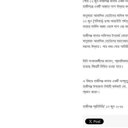
পেয়ে ১২ জুন ফরিদগঞ্জ থানায় একটি
হাজীগঞ্জে একটি অজ্ঞাত লাশ উদ্ধার
মাতৃমায়া আবাসিক হোটেলের মালিক ফা
১৩ জুন (শনিবার) দুপর আড়াইটা পর্যন
ফায়ার সার্ভিস দরজা ভেঙ্গে লাশ বের
হাজীগঞ্জ থানার অফিসার ইনচার্জ মোহা
মাতৃমায়া আবাসিক হোটেলের ম্যানেজা
মরদেহ উদ্ধার। পরে খবর পেয়ে অতিরিক্
তিনি সংবাদকর্মীদের জানান, প্রাথমিকভ
হয়েছে বিষয়টি নিশ্চিত হওয়া যাবে।
এ বিষয়ে হাজীগঞ্জ থানায় একটি অপমৃত
হাজীগঞ্জ উপজেলা নির্বাহী কর্মকর্তা 
প্রদান করেন।
হাজীগঞ্জ প্রতিনিধি/ ১৩ জুন ২০২৬