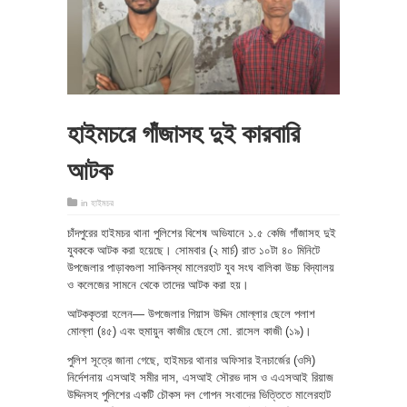
হাইমচরে গাঁজাসহ দুই কারবারি
আটক
in
হাইমচর
চাঁদপুরের হাইমচর থানা পুলিশের বিশেষ অভিযানে ১.৫ কেজি গাঁজাসহ দুই
যুবককে আটক করা হয়েছে। সোমবার (২ মার্চ) রাত ১০টা ৪০ মিনিটে
উপজেলার পাড়াবগুলা সাকিনস্থ মালেরহাট যুব সংঘ বালিকা উচ্চ বিদ্যালয়
ও কলেজের সামনে থেকে তাদের আটক করা হয়।
আটককৃতরা হলেন— উপজেলার গিয়াস উদ্দিন মোল্লার ছেলে পলাশ
মোল্লা (৪৫) এবং হুমায়ুন কাজীর ছেলে মো. রাসেল কাজী (১৯)।
পুলিশ সূত্রে জানা গেছে, হাইমচর থানার অফিসার ইনচার্জের (ওসি)
নির্দেশনায় এসআই সমীর দাস, এসআই সৌরভ দাস ও এএসআই রিয়াজ
উদ্দিনসহ পুলিশের একটি চৌকস দল গোপন সংবাদের ভিত্তিতে মালেরহাট