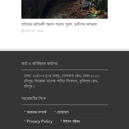
হাইমচর চরভৈরবী প্রধান সড়কে সুড়ঙ্গ, দুর্ঘটনার আশঙ্কা
জুলাই 20, 2026
বার্তা ও বাণিজ্যিক কার্যালয়
ঢাকা: ২৩/৩-এ (৩য় তলা), তোপখানা রোড, ঢাকা-১০০০
চাঁদপুর: ফিরোজা হাফেজ শান্তি নিকেতন, কুমিল্লা রোড,
চাঁদপুর।
প্রয়োজনীয় লিংক
*
আমাদের সম্পর্কে
*
যোগাযোগ
*
Privacy Policy
*
টাইমস পরিবার