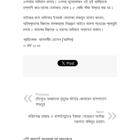
এলাকায় অভিযান চালায়। এসময় সন্দেহভাজন ওই দুই ব্যক্তিকে
তল্লাশি করে তাদের হেফাজত থেকে ১.৫ কেজি গাঁজা উদ্ধার করা হয়।
হাইমচর থানা অফিসার ইনচার্জ মোহাম্মদ নাজমুল হাসান জানান,
আটককৃতদের বিরুদ্ধে মাদকদ্রব্য নিয়ন্ত্রণ আইনে মামলা দায়েরের প্রস্তুতি
চলছে। মাদকের বিরুদ্ধে এ ধরনের অভিযান অব্যাহত থাকবে।
প্রতিবেদক: আলমগীর হোসেন (আসিফ)
৩ মার্চ ২০২৬
Previous:
চাঁদপুরে নবজাতক মৃত্যুর ঘটনায় জেনারেল হাসপাতাল
ভাঙচুর
Next:
ফরিদগঞ্জ বাজার ও বাসস্ট্যান্ডের ইজারা পেয়েছেন সর্বোচ্চ
দরদাতা মজিবুর রহমান
এই মুহূর্তে অন্যরা যা পড়ছেন