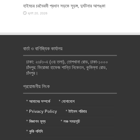
হাইমচর চরভৈরবী প্রধান সড়কে সুড়ঙ্গ, দুর্ঘটনার আশঙ্কা
জুলাই 20, 2026
বার্তা ও বাণিজ্যিক কার্যালয়
ঢাকা: ২৩/৩-এ (৩য় তলা), তোপখানা রোড, ঢাকা-১০০০
চাঁদপুর: ফিরোজা হাফেজ শান্তি নিকেতন, কুমিল্লা রোড,
চাঁদপুর।
প্রয়োজনীয় লিংক
*
আমাদের সম্পর্কে
*
যোগাযোগ
*
Privacy Policy
*
টাইমস পরিবার
*
বিজ্ঞাপন মূল্য
*
লঞ্চ সময়সূচি
*
কুকি পলিসি