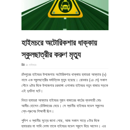
হাইমচরে অটোরিকশার ধাক্কায়
স্কুলছাত্রীর করুণ মৃত্যু
in
হাইমচর
​চাঁদপুরের হাইমচর উপজেলায় অটোরিকশার ধাক্কায় হুমায়রা আক্তার (৬)
নামে এক স্কুলছাত্রীর মর্মান্তিক মৃত্যু হয়েছে। রোববার (২৪ মে) সকাল
পৌনে ৯টার দিকে উপজেলার চরভাঙ্গা এলাকার হাইমচর নতুন বাজার সড়কে
এই দুর্ঘটনা ঘটে।
​নিহত হুমায়রা আক্তার হাইমচর পুরান বাজারের কাঠের ব্যবসায়ী মোঃ
আমীর হোসেন চৌকিদারের মেয়ে। সে স্থানীয় হাইমচর মডেল স্কুলের
প্লে-গ্রুপের শিক্ষার্থী ছিল।
​পুলিশ ও স্থানীয় সূত্রে জানা গেছে, আজ সকাল সাড়ে ৮টার দিকে
হুমায়রার মা সাথি বেগম তাকে হাইমচর মডেল স্কুলে দিয়ে আসেন। এর