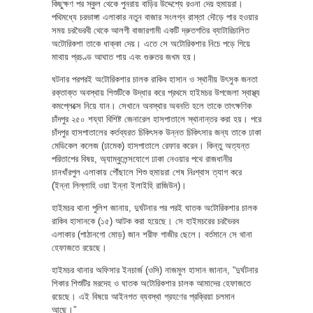
কিছুক্ষণ পর স্কুল থেকে পুনরায় বাড়ির উদ্দেশ্যে রওনা দেয় হুমায়রা।
পথিমধ্যে চরভাঙ্গা এলাকার নতুন বাজার সংলগ্ন রাস্তা দৌড়ে পার হওয়ার
সময় চরভৈরবী থেকে আলগী বাজারগামী একটি দ্রুতগতির ব্যাটারিচালিত
অটোরিকশা তাকে ধাক্কা দেয়। এতে সে অটোরিকশার নিচে পড়ে গিয়ে
মাথায় প্রচণ্ড আঘাত পায় এবং গুরুতর জখম হয়।
​ঘটনার পরপরই অটোরিকশার চালক রাকিব হাসান ও স্থানীয় উৎসুক জনতা
রক্তাক্ত অবস্থায় শিশুটিকে উদ্ধার করে প্রথমে হাইমচর উপজেলা স্বাস্থ্য
কমপ্লেক্সে নিয়ে যান। সেখানে অবস্থার অবনতি হলে তাকে তাৎক্ষণিক
চাঁদপুর ২৫০ শয্যা বিশিষ্ট জেনারেল হাসপাতালে স্থানান্তর করা হয়। পরে
চাঁদপুর হাসপাতালের কর্তব্যরত চিকিৎসক উন্নত চিকিৎসার জন্য তাকে ঢাকা
মেডিকেল কলেজ (ঢামেক) হাসপাতালে রেফার করেন। কিন্তু অত্যন্ত
পরিতাপের বিষয়, অ্যাম্বুলেন্সযোগে ঢাকা নেওয়ার পথে রাজধানীর
চানখাঁরপুল এলাকায় পৌঁছালে শিশু হুমায়রা শেষ নিঃশ্বাস ত্যাগ করে
(ইন্না লিল্লাহি ওয়া ইন্না ইলাইহি রাজিউন)।
​হাইমচর থানা পুলিশ জানায়, দুর্ঘটনার পর পরই ঘাতক অটোরিকশার চালক
রাকিব হাসানকে (১৫) আটক করা হয়েছে। সে হাইমচরের চরভৈরব
এলাকার (পাঠানগো মোড়) জান শরীফ গাজীর ছেলে। বর্তমানে সে থানা
হেফাজতে রয়েছে।
​হাইমচর থানার অফিসার ইনচার্জ (ওসি) নাজমুল হাসান জানান, “দুর্ঘটনার
শিকার শিশুটির মরদেহ ও ঘাতক অটোরিকশার চালক আমাদের হেফাজতে
রয়েছে। এই বিষয়ে আইনগত ব্যবস্থা গ্রহণের প্রক্রিয়া চলমান
আছে।”