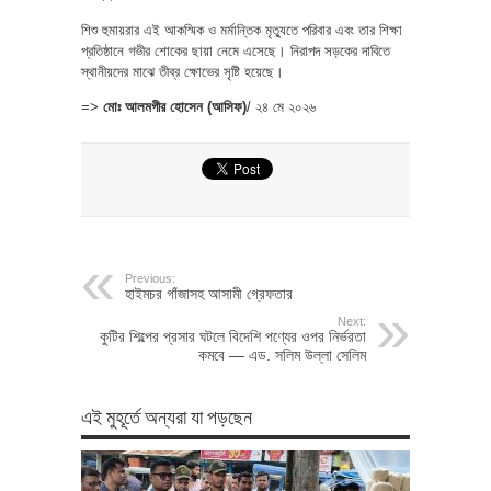
​শিশু হুমায়রার এই আকস্মিক ও মর্মান্তিক মৃত্যুতে পরিবার এবং তার শিক্ষা
প্রতিষ্ঠানে গভীর শোকের ছায়া নেমে এসেছে। নিরাপদ সড়কের দাবিতে
স্থানীয়দের মাঝে তীব্র ক্ষোভের সৃষ্টি হয়েছে।
=>
​মোঃ আলমগীর হোসেন (আসিফ)
/ ২৪ মে ২০২৬
Previous:
হাইমচর গাঁজাসহ আসামী গ্রেফতার
Next:
কুটির শিল্পের প্রসার ঘটলে বিদেশি পণ্যের ওপর নির্ভরতা
কমবে — এড. সলিম উল্লা সেলিম
এই মুহূর্তে অন্যরা যা পড়ছেন