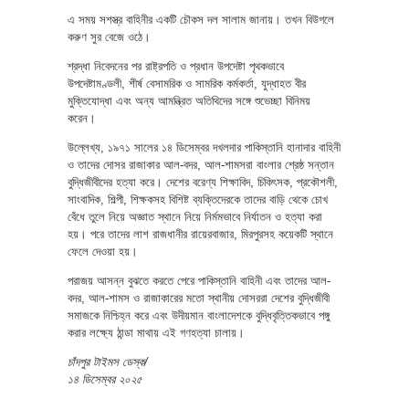
এ সময় সশস্ত্র বাহিনীর একটি চৌকস দল সালাম জানায়। তখন বিউগলে
করুণ সুর বেজে ওঠে।
শ্রদ্ধা নিবেদনের পর রাষ্ট্রপতি ও প্রধান উপদেষ্টা পৃথকভাবে
উপদেষ্টামণ্ডলী, শীর্ষ বেসামরিক ও সামরিক কর্মকর্তা, যুদ্ধাহত বীর
মুক্তিযোদ্ধা এবং অন্য আমন্ত্রিত অতিথিদের সঙ্গে শুভেচ্ছা বিনিময়
করেন।
উল্লেখ্য, ১৯৭১ সালের ১৪ ডিসেম্বর দখলদার পাকিস্তানি হানাদার বাহিনী
ও তাদের দোসর রাজাকার আল-বদর, আল-শামসরা বাংলার শ্রেষ্ঠ সন্তান
বুদ্ধিজীবীদের হত্যা করে। দেশের বরেণ্য শিক্ষাবিদ, চিকিৎসক, প্রকৌশলী,
সাংবাদিক, শিল্পী, শিক্ষকসহ বিশিষ্ট ব্যক্তিদেরকে তাদের বাড়ি থেকে চোখ
বেঁধে তুলে নিয়ে অজ্ঞাত স্থানে নিয়ে নির্মমভাবে নির্যাতন ও হত্যা করা
হয়। পরে তাদের লাশ রাজধানীর রায়েরবাজার, মিরপুরসহ কয়েকটি স্থানে
ফেলে দেওয়া হয়।
পরাজয় আসন্ন বুঝতে করতে পেরে পাকিস্তানি বাহিনী এবং তাদের আল-
বদর, আল-শামস ও রাজাকারের মতো স্থানীয় দোসররা দেশের বুদ্ধিজীবী
সমাজকে নিশ্চিহ্ন করে এবং উদীয়মান বাংলাদেশকে বুদ্ধিবৃত্তিকভাবে পঙ্গু
করার লক্ষ্যে ঠান্ডা মাথায় এই গণহত্যা চালায়।
চাঁদপুর টাইমস ডেস্ক/
১৪ ডিসেম্বর ২০২৫