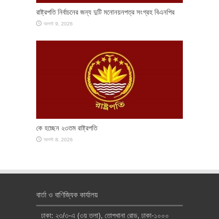
রাষ্ট্রপতি নির্বাচনের জন্য দুটি মনোনয়নপত্র সংগ্রহ বিএনপির
আগস্ট 9, 2026
কে হচ্ছেন ২৩তম রাষ্ট্রপতি
আগস্ট 8, 2026
বার্তা ও বাণিজ্যিক কার্যালয়
ঢাকা: ২৩/৩-এ (৩য় তলা), তোপখানা রোড, ঢাকা-১০০০