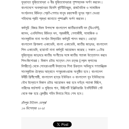
যুদ্ধাহত মুক্তিযোদ্ধা ও বীর মুক্তিযোদ্ধারা পুষ্পস্তবক অর্পণ করবেন।
বাংলাদেশে অবস্থানরত বিদেশি কূটনীতিকবৃন্দ, রাজনৈতিক ও সামাজিক
সংগঠনসহ বিভিন্ন শ্রেণি-পেশার মানুষ রক্তক্ষয়ী যুদ্ধে প্রাণ দেওয়া
শহিদদের প্রতি শ্রদ্ধা জানাতে পুষ্পাঞ্জলি অর্পণ করবেন।
কর্মসূচি :বিজয় দিবস উপলক্ষে বাংলাদেশ জাতীয়তাবাদী দল (বিএনপি),
জাসদ, এনসিপিসহ বিভিন্ন দল, শ্রমজীবী, পেশাজীবী, সামাজিক ও
সাংস্কৃতিক নানা সংগঠন বিস্তারিত কর্মসূচি পালন করবে। এছাড়া
বাংলাদেশ শিল্পকলা একাডেমি, বাংলা একাডেমি, জাতীয় জাদুঘর, বাংলাদেশ
শিশু একাডেমি, ছায়ানট নানা কর্মসূচি আয়োজন করেছে। সকাল ১০টায়
মুক্তিযুদ্ধ জাদুঘরে জাতীয় সংগীতের সঙ্গে জাতীয় পতাকা উত্তোলন করবে
শিশু-কিশোররা। বিকাল ৪টায় সত্যেন সেন চত্বর (প্রেস ক্লাবের
বিপরীতে) থেকে সোহরাওয়ার্দী উদ্যানের শিখা চিরন্তন অভিমুখে গণতান্ত্রিক
সাংস্কৃতিক ঐক্যের আহ্বানে গণকুচকাওয়াজ অনুষ্ঠিত হবে। বাংলাদেশ
উদীচী শিল্পীগোষ্ঠী, বাংলাদেশ ছাত্র ইউনিয়ন ও বাংলাদেশ যুব ইউনিয়নের
যৌথ উদ্যোগে বিকাল ৪টায় আয়োজন করা হবে বর্ণাঢ্য পতাকা মিছিল,
নারীদের মার্চপাস্ট ও মুক্তির গান, মিছিলটি ইঞ্জিনিয়ারিং ইনস্টিটিউট গেট
থেকে শুরু হয়ে কেন্দ্রীয় শহিদ মিনারে গিয়ে শেষ হবে।
চাঁদপুর টাইমস ডেস্ক/
১৬ ডিসেম্বর ২০২৫