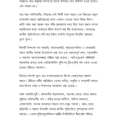
আচ্ছন্ন আর সন্ত্রস্ত জনগণের মধ্যে ক্ষমতার বোধ বিকশিত হওয়া ছাড়াও
এটা সম্ভব নয়।’
তার পরও অবিস্মরণীয় গৌরবের সেই দিনটি স্মরণ করতে এবং বিজয়ের আনন্দ
ভাগাভাগি করতে প্রতিবছরের মতো এবারও এসেছে মহান বিজয় দিবস।
জাতি আজ পরম শ্রদ্ধা আর গভীর কৃতজ্ঞতার মধ্য দিয়ে স্মরণ করবে দেশের
স্বাধীনতার জন্য অকাতরে জীবন উৎসর্গ করা বীর সন্তানদের। সাভারের
জাতীয় স্মৃতিসৌধের বেদি ভরে উঠবে অগণিত মানুষের নিবেদিত শ্রদ্ধার
ফুলে ফুলে।
দিবসটি উপলক্ষে সব সরকারি, আধাসরকারি, স্বায়ত্তশাসিত ও বেসরকারি
ভবনে জাতীয় পতাকা উত্তোলন করা হবে এবং গুরুত্বপূর্ণ ভবন, সড়কদ্বীপ
ও স্থাপনা আলোকসজ্জায় সজ্জিত করা হয়েছে। আইনশৃঙ্খলা পরিস্থিতি
স্বাভাবিক রাখতে ঢাকা মেট্রোপলিটন পুলিশের (ডিএমপি) পক্ষ থেকে নেওয়া
হয়েছে বিভিন্ন পদক্ষেপ।
দিবসের তাৎপর্য তুলে ধরে সংবাদপত্রগুলো বিশেষ ক্রোড়পত্র প্রকাশ
করবে। বিভিন্ন ধর্মীয় প্রতিষ্ঠানে দেশের শান্তি, সমৃদ্ধি ও অগ্রগতি কামনা
করে বিশেষ দোয়া ও উপাসনার আয়োজন করা হয়েছে।
আজ সরকারি ছুটি। রাজধানীর পাড়ামহল্লা, সড়কের মোড়ে মোড়ে বাজবে
মুক্তির অবিস্মরণীয় গান। বাড়ির ছাদের কার্নিশে, অফিস-আদালত,
দোকানপাটে, অনেক যানবাহনে উড়বে লাল-সবুজ পতাকা। আজ ভোরে
রাষ্ট্রপতি ও প্রধান উপদেষ্টা সাভার জাতীয় স্মৃতিসৌধে পুষ্পস্তবক অর্পণ
করবেন। এরপর মুক্তিযুদ্ধবিষয়ক মন্ত্রীর উপস্থিতিতে বীরশ্রেষ্ঠ পরিবার,