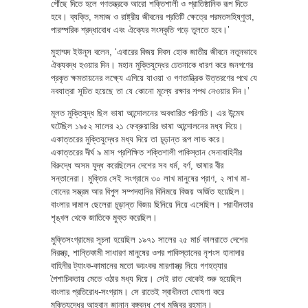
পৌঁছে দিতে হলে গণতন্ত্রকে আরো শক্তিশালী ও প্রাতিষ্ঠানিক রূপ দিতে
হবে। ব্যক্তি, সমাজ ও রাষ্ট্রীয় জীবনের প্রতিটি ক্ষেত্রে পরমতসহিষ্ণুতা,
পারস্পরিক শ্রদ্ধাবোধ এবং ঐক্যের সংস্কৃতি গড়ে তুলতে হবে।’
মুহাম্মদ ইউনূস বলেন, ‘এবারের বিজয় দিবস হোক জাতীয় জীবনে নতুনভাবে
ঐক্যবদ্ধ হওয়ার দিন। মহান মুক্তিযুদ্ধের চেতনাকে ধারণ করে জনগণের
প্রকৃত ক্ষমতায়নের লক্ষ্যে এগিয়ে যাওয়া ও গণতান্ত্রিক উত্তরণের পথে যে
নবযাত্রা সূচিত হয়েছে তা যে কোনো মূল্যে রক্ষার শপথ নেওয়ার দিন।’
মূলত মুক্তিযুদ্ধ ছিল ভাষা আন্দোলনের অবধারিত পরিণতি। এর উন্মেষ
ঘটেছিল ১৯৫২ সালের ২১ ফেব্রুয়ারির ভাষা আন্দোলনের মধ্য দিয়ে।
একাত্তরের মুক্তিযুদ্ধের মধ্য দিয়ে তা চূড়ান্ত রূপ লাভ করে।
একাত্তরের দীর্ঘ ৯ মাস প্রশিক্ষিত শক্তিশালী পাকিস্তান সেনাবাহিনীর
বিরুদ্ধে অসম যুদ্ধ করেছিলেন দেশের সব ধর্ম, বর্ণ, ভাষার বীর
সন্তানেরা। মুক্তির সেই সংগ্রামে ৩০ লাখ মানুষের প্রাণ, ২ লাখ মা-
বোনের সম্ভ্রম আর বিপুল সম্পদহানির বিনিময়ে বিজয় অর্জিত হয়েছিল।
বাংলার দামাল ছেলেরা চূড়ান্ত বিজয় ছিনিয়ে নিয়ে এসেছিল। পরাধীনতার
শৃঙ্খল থেকে জাতিকে মুক্ত করেছিল।
মুক্তিসংগ্রামের সূচনা হয়েছিল ১৯৭১ সালের ২৫ মার্চ কালরাতে দেশের
নিরস্ত্র, শান্তিকামী সাধারণ মানুষের ওপর পাকিস্তানের নৃশংস হানাদার
বাহিনীর ট্যাংক-কামানের মতো ভয়ংকর মারণাস্ত্র নিয়ে গণহত্যার
পৈশাচিকতায় মেতে ওঠার মধ্য দিয়ে। সেই রাত থেকেই শুরু হয়েছিল
বাংলার প্রতিরোধ-সংগ্রাম। সে রাতেই স্বাধীনতা ঘোষণা করে
মুক্তিযুদ্ধের আহ্বান জানান বঙ্গবন্ধু শেখ মুজিবুর রহমান।