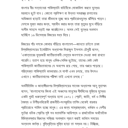
বাংলার বীর সন্তানেরা পাকিস্তানি বাহিনীকে মোকাবিলা করতে যুদ্ধের
ময়দানে ছুটে যান। কোনো প্রশিক্ষণ বা উন্নত সমরাস্ত্র চালানোর
অভিজ্ঞতা ছাড়াই তারা জীবনকে তুচ্ছ করে প্রতিরোধযুদ্ধে ঝাঁপিয়ে পড়েন।
দেশকে মুক্ত করার জন্য, স্বাধীন করার জন্য তারা মৃত্যুর মুখে দাঁড়িয়ে
অসীম সাহসে লড়াই শুরু করেছিলেন। অসম সেই যুদ্ধের অবসান
ঘটেছিল ১৬ ডিসেম্বর বিজয়ের মধ্য দিয়ে।
বিজয়ের পাঁচ দশকে কোথায় দাঁড়িয়ে বাংলাদেশ—জানতে চাইলে ঢাকা
বিশ্ববিদ্যালয়ের ইমেরিটাস অধ্যাপক সিরাজুল ইসলাম চৌধুরী বলেন,
‘একাত্তরের যুদ্ধজয়ী জাতীয়তাবাদী নেতৃত্ব জনগণকে দেওয়া কথা রাখতে
পারেনি। হতাশ হয়ে মানুষ এদিক-সেদিক ছুটেছে; তাদের কেউ কেউ
পাকিস্তানি জাতীয়তাবাদের যে অবশেষ রয়ে গেছে, তার খপ্পরে পড়েছে।
পরিত্যক্ত পাকিস্তানি ভাবধারার যে দাপট এখন চলছে, তার উৎসও
এখানে। জাতীয়তাবাদের পরীক্ষা তাই এখনো চলছে।’
অর্থনীতিবিদ ও জাহাঙ্গীরনগর বিশ্ববিদ্যালয়ের সাবেক অধ্যাপক আনু মুহাম্মদ
বলেন, ‘বাংলাদেশের কিংবা এই অঞ্চলের মানুষের দীর্ঘদিনের মুক্তির যুদ্ধের
একটা খুবই গুরুত্বপূর্ণ অধ্যায় হলো ১৯৭১। শ্রেণি, জাতি, ধর্ম ও লিঙ্গীয়
বৈষম্য ও নিপীড়নবিরোধী রাজনীতি-সংস্কৃতির তাগিদ থেকেই বারবার
প্রতিরোধে শামিল হচ্ছে মানুষ। এর জন্য সাম্রাজ্যবাদ, ধর্মবাদ ও দেশীয়
লুটেরা ধনিক শ্রেণির সৃষ্ট সব মতাদর্শিক আধিপত্য ও রাজনৈতিক অর্থনৈতিক
বিধিব্যবস্থার বিরুদ্ধে সক্রিয় অবস্থান গ্রহণ করাই বর্তমান সময়ের
অন্যতম কর্তব্য। বুদ্ধিবৃত্তির মুক্তি ছাড়া তা সম্ভব নয়। নিষ্ক্রিয়,