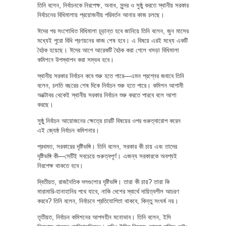
তিনি বলেন, নির্বাচনকে নিরপেক্ষ, অবাধ, সুন্দর ও সুষ্ঠু করতে স্থানীয় সরকার
নির্বাচনের বিধিমালায় প্রয়োজনীয় পরিবর্তন আনার কাজ চলছে।
ঈদের পর সংশোধিত বিধিমালা চূড়ান্ত হবে জানিয়ে তিনি বলেন, জুন মাসের
মধ্যেই পুরো বিধি প্রণয়নের কাজ শেষ হবে। এ বিষয়ে এরই মধ্যে একটি
বৈঠক হয়েছে। ঈদের আগে আরেকটি বৈঠক করা গেলে খসড়া বিধিমালা
কমিশনে উপস্থাপন করা সম্ভব হবে।
স্থানীয় সরকার নির্বাচন কবে শুরু হতে পারে—এমন প্রশ্নের জবাবে তিনি
বলেন, চলতি বছরের শেষ দিকে নির্বাচন শুরু হতে পারে। কমিশন আগামী
অক্টোবর থেকেই স্থানীয় সরকার নির্বাচন শুরু করতে পারবে বলে আশা
করছে।
সুষ্ঠু নির্বাচন আয়োজনের ক্ষেত্রে চারটি বিষয়ের ওপর গুরুত্বারোপ করেন
এই জ্যেষ্ঠ নির্বাচন কমিশনার।
প্রথমত, সরকারের দৃষ্টিভঙ্গি। তিনি বলেন, সরকার কী চায় এবং তাদের
দৃষ্টিভঙ্গি কী—সেটিই সবচেয়ে গুরুত্বপূর্ণ। এজন্য সরকারকে অবশ্যই
নিরপেক্ষ থাকতে হবে।
দ্বিতীয়ত, রাজনৈতিক দলগুলোর দৃষ্টিভঙ্গি। তারা কী চায়? তারা কি
মারামারি-হানাহানির পথে যাবে, নাকি দেশের স্বার্থে দায়িত্বশীল আচরণ
করবে? তিনি বলেন, নির্বাচনে প্রতিযোগিতা থাকবে, কিন্তু সংঘর্ষ নয়।
তৃতীয়ত, নির্বাচন কমিশনের আপসহীন মনোভাব। তিনি বলেন, ইসি