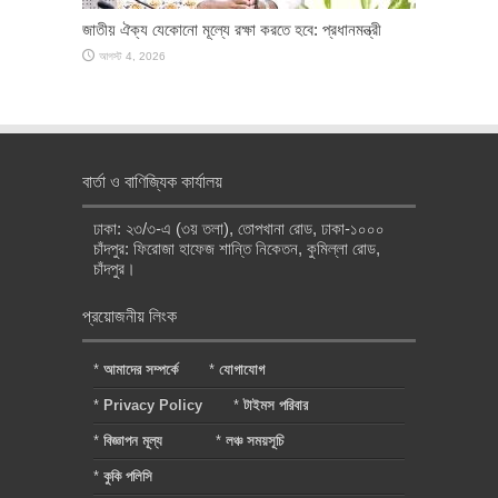
জাতীয় ঐক্য যেকোনো মূল্যে রক্ষা করতে হবে: প্রধানমন্ত্রী
আগস্ট 4, 2026
বার্তা ও বাণিজ্যিক কার্যালয়
ঢাকা: ২৩/৩-এ (৩য় তলা), তোপখানা রোড, ঢাকা-১০০০
চাঁদপুর: ফিরোজা হাফেজ শান্তি নিকেতন, কুমিল্লা রোড,
চাঁদপুর।
প্রয়োজনীয় লিংক
*
আমাদের সম্পর্কে
*
যোগাযোগ
*
Privacy Policy
*
টাইমস পরিবার
*
বিজ্ঞাপন মূল্য
*
লঞ্চ সময়সূচি
*
কুকি পলিসি