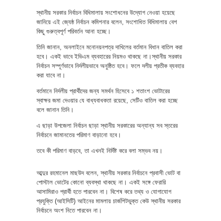
স্থানীয় সরকার নির্বাচন বিধিমালায় সংশোধনের উদ্যোগ নেওয়া হয়েছে
জানিয়ে এই জ্যেষ্ঠ নির্বাচন কমিশনার বলেন, সংশোধিত বিধিমালায় বেশ
কিছু গুরুত্বপূর্ণ পরিবর্তন আনা হচ্ছে।
তিনি জানান, অনলাইনে মনোনয়নপত্র দাখিলের বর্তমান বিধান বাতিল করা
হবে। একই ভাবে ইভিএম ব্যবহারের নিয়মও থাকছে না।স্থানীয় সরকার
নির্বাচন সম্পূর্ণভাবে নির্দলীয়ভাবে অনুষ্ঠিত হবে। ফলে দলীয় প্রতীক ব্যবহার
করা যাবে না।
বর্তমানে নির্দলীয় প্রার্থীদের জন্য সমর্থন হিসেবে ১ শতাংশ ভোটারের
স্বাক্ষর জমা দেওয়ার যে বাধ্যবাধকতা রয়েছে, সেটিও বাতিল করা হচ্ছে
বলে জানান তিনি।
এ ছাড়া উপজেলা নির্বাচন ছাড়া স্থানীয় সরকারের অন্যান্য সব স্তরের
নির্বাচনে জামানতের পরিমাণ বাড়ানো হবে।
তবে কী পরিমাণ বাড়বে, তা এখনই নির্দিষ্ট করে বলা সম্ভব নয়।
আব্দুর রহমানেল মাছউদ বলেন, স্থানীয় সরকার নির্বাচনে প্রবাসী ভোট বা
পোস্টাল ভোটের কোনো ব্যবস্থা থাকছে না। একই সঙ্গে ফেরারি
আসামিরাও প্রার্থী হতে পারবেন না। বিশেষ করে তথ্য ও যোগাযোগ
প্রযুক্তি (আইসিটি) আইনের মামলায় চার্জশিটভুক্ত কেউ স্থানীয় সরকার
নির্বাচনে অংশ নিতে পারবেন না।