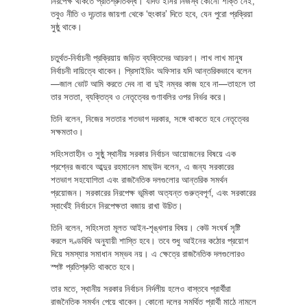
নিরপেক্ষ থাকতে প্রতিশ্রুতিবদ্ধ। যদিও ইসির নিজস্ব কোনো শক্তি নেই;
তবুও নীতি ও দৃঢ়তার জায়গা থেকে ‘হুংকার’ দিতে হবে, যেন পুরো প্রক্রিয়া
সুষ্ঠু থাকে।
চতুর্থত-নির্বাচনী প্রক্রিয়ায় জড়িত ব্যক্তিদের আচরণ। লাখ লাখ মানুষ
নির্বাচনী দায়িত্বে থাকেন। প্রিসাইডিং অফিসার যদি আন্তরিকভাবে বলেন
—জাল ভোট আমি করতে দেব না বা দুই নম্বর কাজ হবে না—তাহলে তা
তার সততা, ব্যক্তিত্ব ও নেতৃত্বের গুণাবলির ওপর নির্ভর করে।
তিনি বলেন, নিজের সততার শতভাগ দরকার, সঙ্গে থাকতে হবে নেতৃত্বের
সক্ষমতাও।
সহিংসতাহীন ও সুষ্ঠু স্থানীয় সরকার নির্বাচন আয়োজনের বিষয়ে এক
প্রশ্নের জবাবে আব্দুর রহমানেল মাছউদ বলেন, এ জন্য সরকারের
শতভাগ সহযোগিতা এবং রাজনৈতিক দলগুলোর আন্তরিক সমর্থন
প্রয়োজন। সরকারের নিরপেক্ষ ভূমিকা অত্যন্ত গুরুত্বপূর্ণ, এবং সরকারের
স্বার্থেই নির্বাচনে নিরপেক্ষতা বজায় রাখা উচিত।
তিনি বলেন, সহিংসতা মূলত আইন-শৃঙ্খলার বিষয়। কেউ সংঘর্ষ সৃষ্টি
করলে দণ্ডবিধি অনুযায়ী শাস্তি হবে। তবে শুধু আইনের কঠোর প্রয়োগ
দিয়ে সমস্যার সমাধান সম্ভব নয়। এ ক্ষেত্রে রাজনৈতিক দলগুলোরও
স্পষ্ট প্রতিশ্রুতি থাকতে হবে।
তার মতে, স্থানীয় সরকার নির্বাচন নির্দলীয় হলেও বাস্তবে প্রার্থীরা
রাজনৈতিক সমর্থন পেয়ে থাকেন। কোনো দলের সমর্থিত প্রার্থী মাঠে নামলে