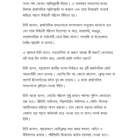
অন্য পক্ষ থেকেও প্রতিদ্বন্দ্বী দাঁড়ায়। এ অবস্থায় দলগুলোর মধ্যে
নিজস্ব রাজনৈতিক প্রতিশ্রুতি না থাকলে এবং তারা নিজেরাই সংঘর্ষে
জড়িয়ে পড়লে নির্বাচনী পরিবেশ বিঘ্নিত হয়।
তিনি জানান, রাজনৈতিক দলগুলোকে দলগতভাবে অনুরোধ জানানো হবে
যেন তারা নির্বাচনী পরিবেশ উত্তপ্ত না করে, মারামারি, ভাঙচুর,
ধাক্কাধাক্কি বা লাঠালাঠি থেকে বিরত থাকে। দলবাজি বা উত্তেজনা
তৈরির প্রচেষ্টা না চালায়।
এ প্রসঙ্গে তিনি বলেন, সহযোগিতা না করলে আমরা কী করব? খেলোয়াড়
যদি সারা দিন ফাউল করে, রেফারি কয়টা ফাউল ধরবে?
তিনি বলেন, ত্রয়োদশ জাতীয় সংসদ নির্বাচনে বড় দুটি রাজনৈতিক জোট
আচরণবিধি মেনে চলেছে। ভোটের দিন বড় কোনো ঝামেলা, কেন্দ্র দখল বা
ব্যালট ছিনতাইয়ের ঘটনা খুব কম হয়েছে। এ জন্য রাজনৈতিক
দলগুলোকে কৃতিত্ব দেওয়া উচিত।
তিনি আরো বলেন, ভোটের পরিবেশ সুষ্ঠু রাখতে পর্যাপ্ত পুলিশ মোতায়েন
করা হবে। রিটার্নিং অফিসার, প্রিসাইডিং অফিসার ও পোলিং স্টাফরা
স্বাধীনভাবে দায়িত্ব পালন করবেন। তবে কোনো ধরনের অনিয়ম বা
ভেজাল ধরা পড়লে কাউকেই ছাড় দেওয়া হবে না বলেও সতর্ক করেন
তিনি।
তিনি জানান, প্রয়োজনে ভোটকেন্দ্র বন্ধ করার ক্ষমতা; আইন ও
বিধিমালায় রয়েছে। পরিস্থিতি বিবেচনায় কঠোর ব্যবস্থা নেওয়া হবে।