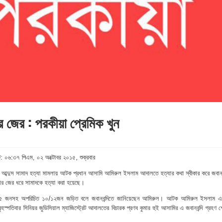
য়ার জের : পরকীয়া প্রেমিক খুন
: ০৬:৩৭ পিএম, ০২ অক্টোবর ২০১৫, শুক্রবার
 আব্দুস সামাদ হত্যা মামলায় আটক প্রধান আসামি আমিরুল ইসলাম আদালতে হত্যার কথা স্বীকার করে জবানবন
িয়ার জের ধরে সামাদকে হত্যা করা হয়েছে।
ক্ত ৫ জনসহ অপরিচিত ১০/১২জন জড়িত বলে জবানবন্দিতে জানিয়েছেন আমিরুল। আটক আমিরুল ইসলাম 
স্পতিবার সিনিয়র জুডিসিয়াল ম্যাজিস্ট্রেট আদালতের বিচারক প্রণব কুমার হুই আসামির এ জবানবন্দি গ্রহণ 