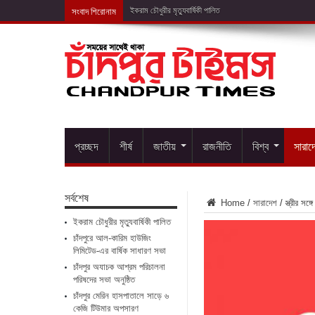
সংবাদ শিরোনাম
চাঁদপুর
প্রচ্ছদ
শীর্ষ
জাতীয়
রাজনীতি
বিশ্ব
সারাদ
সর্বশেষ
Home
/
সারাদেশ
/
স্ত্রীর সঙ
ইকরাম চৌধুরীর মৃত্যুবার্ষিকী পালিত
চাঁদপুরে আল-কারিম হাউজিং
লিমিটেড-এর বার্ষিক সাধারণ সভা
চাঁদপুর অযাচক আশ্রম পরিচালনা
পরিষদের সভা অনুষ্ঠিত
চাঁদপুর মেরিন হাসপাতালে সাড়ে ৬
কেজি টিউমার অপসারণ