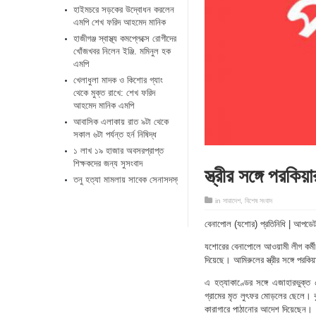
হাইমচরে সড়কের উদ্বোধন করলেন
এমপি শেখ ফরিদ আহমেদ মানিক
হাজীগঞ্জ স্বাস্থ্য কমপ্লেক্সে রোগীদের
খোঁজখবর নিলেন ইঞ্জি. মমিনুল হক
এমপি
খেলাধুলা মাদক ও কিশোর গ্যাং
থেকে মুক্ত রাখে: শেখ ফরিদ
আহমেদ মানিক এমপি
আবাসিক এলাকায় রাত ৯টা থেকে
সকাল ৬টা পর্যন্ত হর্ন নিষিদ্ধ
১ লাখ ১৯ হাজার অবসরপ্রাপ্ত
শিক্ষকদের জন্য সুসংবাদ
স্ত্রীর সঙ্গে পরকি
তনু হত্যা মামলায় সাবেক সেনাসদস্য ফের গ্রেপ্তার
in
সারাদেশ
,
বিশেষ সংবাদ
বেনাপোল (যশোর) প্রতিনিধি | আপডেট
যশোরের বেনাপোলে আওয়ামী লীগ কর্মী
দিয়েছে। আমিরুলের স্ত্রীর সঙ্গে পরক
এ হত্যাকাণ্ডের সঙ্গে এজাহারভু
গ্রামের মৃত লুৎফর মোড়লের ছেলে। বৃহ
কারাগারে পাঠানোর আদেশ দিয়েছেন।