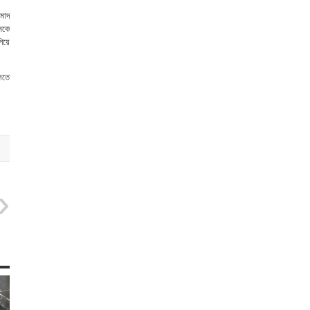
ামাদ
জনকে
িয়ে
ালতে