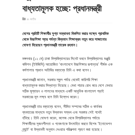
বাধ্যতামূলক হচ্ছে: প্রধানমন্ত্রী
in
জাতীয়
দেশের প্রতিটি শিক্ষার্থীর সুপ্ত সম্ভাবনা বিকশিত করার লক্ষ্যে প্রাথমিক
থেকে উচ্চশিক্ষা স্তর পর্যন্ত বিদ্যমান শিক্ষাক্রম নতুন করে সাজানোর
ঘোষণা দিয়েছেন প্রধানমন্ত্রী তারেক রহমান।
মঙ্গলবার (১২ মে) ঢাকা বিশ্ববিদ্যালয়ের সিনেট ভবনে বিশ্ববিদ্যালয় মঞ্জুরি
কমিশন (ইউজিসি) আয়োজিত ‘বাংলাদেশে উচ্চশিক্ষার রূপান্তর’ শীর্ষক এক
কর্মশালায় প্রধান অতিথির বক্তব্যে তিনি এ কথা বলেন।
প্রধানমন্ত্রী জানান, সরকার স্কুল পর্যায় থেকেই কারিগরি শিক্ষা
বাধ্যতামূলক করার সিদ্ধান্ত নিয়েছে। মেধা পাচার রোধ করে দেশে মেধার
সঠিক মূল্যায়ন ও লালনের মাধ্যমে একটি আধুনিক বাংলাদেশ গড়াই
সরকারের মূল লক্ষ্য বলে তিনি উল্লেখ করেন।
প্রধানমন্ত্রী তার বক্তব্যে বলেন, সীমিত সম্পদের সঠিক ও কার্যকর
ব্যবহারের মাধ্যমে নতুন উদ্ভাবন সম্ভব এবং সরকার সেই পথেই
হাঁটছে। তিনি ঘোষণা করেন, কলেজ থেকে বিশ্ববিদ্যালয় পর্যায়ে
শিক্ষার্থীদের সৃজনশীলতা ও গবেষণাকে উৎসাহিত করতে বিশেষ ‘ইনোভেশন
গ্র্যান্ট’ বা উদ্ভাবনী অনুদান দেওয়ার পরিকল্পনা গ্রহণ করা হয়েছে।