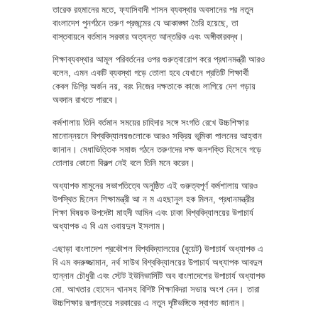
তারেক রহমানের মতে, ফ্যাসিবাদী শাসন ব্যবস্থার অবসানের পর নতুন
বাংলাদেশ পুনর্গঠনে তরুণ প্রজন্মের যে আকাঙ্ক্ষা তৈরি হয়েছে, তা
বাস্তবায়নে বর্তমান সরকার অত্যন্ত আন্তরিক এবং অঙ্গীকারবদ্ধ।
শিক্ষাব্যবস্থার আমূল পরিবর্তনের ওপর গুরুত্বারোপ করে প্রধানমন্ত্রী আরও
বলেন, এমন একটি ব্যবস্থা গড়ে তোলা হবে যেখানে প্রতিটি শিক্ষার্থী
কেবল ডিগ্রি অর্জন নয়, বরং নিজের দক্ষতাকে কাজে লাগিয়ে দেশ গড়ায়
অবদান রাখতে পারবে।
কর্মশালায় তিনি বর্তমান সময়ের চাহিদার সঙ্গে সংগতি রেখে উচ্চশিক্ষার
মানোন্নয়নে বিশ্ববিদ্যালয়গুলোকে আরও সক্রিয় ভূমিকা পালনের আহ্বান
জানান। মেধাভিত্তিক সমাজ গঠনে তরুণদের দক্ষ জনশক্তি হিসেবে গড়ে
তোলার কোনো বিকল্প নেই বলে তিনি মনে করেন।
অধ্যাপক মামুনের সভাপতিত্বে অনুষ্ঠিত এই গুরুত্বপূর্ণ কর্মশালায় আরও
উপস্থিত ছিলেন শিক্ষামন্ত্রী আ ন ম এহছানুল হক মিলন, প্রধানমন্ত্রীর
শিক্ষা বিষয়ক উপদেষ্টা মাহদী আমিন এবং ঢাকা বিশ্ববিদ্যালয়ের উপাচার্য
অধ্যাপক এ বি এম ওবায়দুল ইসলাম।
এছাড়া বাংলাদেশ প্রকৌশল বিশ্ববিদ্যালয়ের (বুয়েট) উপাচার্য অধ্যাপক এ
বি এম বদরুজ্জামান, নর্থ সাউথ বিশ্ববিদ্যালয়ের উপাচার্য অধ্যাপক আবদুল
হান্নান চৌধুরী এবং স্টেট ইউনিভার্সিটি অব বাংলাদেশের উপাচার্য অধ্যাপক
মো. আখতার হোসেন খানসহ বিশিষ্ট শিক্ষাবিদরা সভায় অংশ নেন। তারা
উচ্চশিক্ষার রূপান্তরে সরকারের এ নতুন দৃষ্টিভঙ্গিকে স্বাগত জানান।