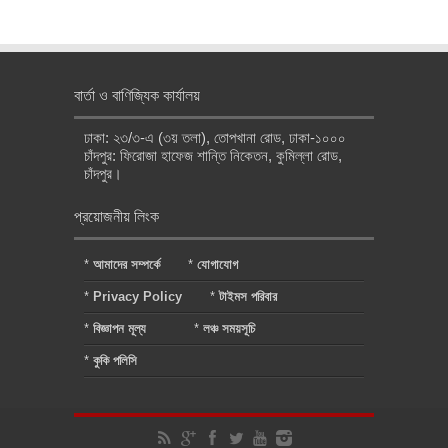
বার্তা ও বাণিজ্যিক কার্যালয়
ঢাকা: ২৩/৩-এ (৩য় তলা), তোপখানা রোড, ঢাকা-১০০০
চাঁদপুর: ফিরোজা হাফেজ শান্তি নিকেতন, কুমিল্লা রোড,
চাঁদপুর।
প্রয়োজনীয় লিংক
*
আমাদের সম্পর্কে
*
যোগাযোগ
*
Privacy Policy
*
টাইমস পরিবার
*
বিজ্ঞাপন মূল্য
*
লঞ্চ সময়সূচি
*
কুকি পলিসি