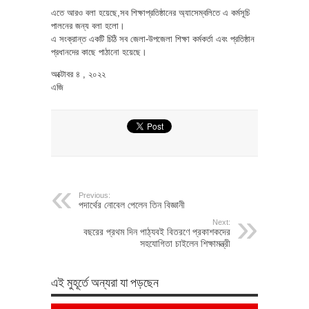
এতে আরও বলা হয়েছে,সব শিক্ষাপ্রতিষ্ঠানের অ্যাসেম্বলিতে এ কর্মসূচি
পালনের জন্য বলা হলো।
এ সংক্রান্ত একটি চিঠি সব জেলা-উপজেলা শিক্ষা কর্মকর্তা এবং প্রতিষ্ঠান
প্রধানদের কাছে পাঠানো হয়েছে।
অক্টোবর ৪ , ২০২২
এজি
Previous:
পদার্থের নোবেল পেলেন তিন বিজ্ঞানী
Next:
বছরের প্রথম দিন পাঠ্যবই বিতরণে প্রকাশকদের
সহযোগিতা চাইলেন শিক্ষামন্ত্রী
এই মুহূর্তে অন্যরা যা পড়ছেন