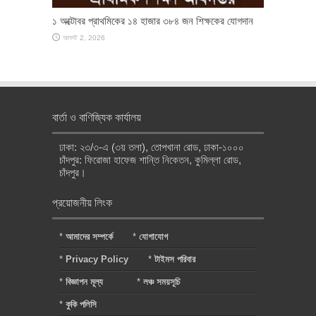
১ অক্টোবর প্রাথমিকের ১৪ হাজার ৩৮৪ জন শিক্ষকের যোগদান
আগস্ট 2, 2026
বার্তা ও বাণিজ্যিক কার্যালয়
ঢাকা: ২৩/৩-এ (৩য় তলা), তোপখানা রোড, ঢাকা-১০০০
চাঁদপুর: ফিরোজা হাফেজ শান্তি নিকেতন, কুমিল্লা রোড,
চাঁদপুর।
প্রয়োজনীয় লিংক
*
আমাদের সম্পর্কে
*
যোগাযোগ
*
Privacy Policy
*
টাইমস পরিবার
*
বিজ্ঞাপন মূল্য
*
লঞ্চ সময়সূচি
*
কুকি পলিসি