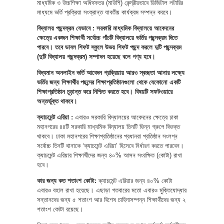
মাধ্যমিক ও উচ্চশিক্ষা অধিদফতর (মাউশি) কেন্দ্রীয়ভাবে ডিজিটাল লটারির
মাধ্যমে ভর্তি প্রক্রিয়া সংক্রান্ত যাবতীয় কার্যক্রম সম্পন্ন করবে।
বিদ্যালয় পছন্দক্রম যেভাবে :
সরকারি মাধ্যমিক বিদ্যালয়ে আবেদনের
ক্ষেত্রে একজন শিক্ষার্থী সর্বোচ্চ পাঁচটি বিদ্যালয়ে ভর্তির পছন্দক্রম দিতে
পারবে। তবে ডাবল শিফট স্কুলে উভয় শিফট পছন্দ করলে দুটি পছন্দক্রম
(দুটি বিদ্যালয় পছন্দক্রম) সম্পাদন হয়েছে বলে গণ্য হবে।
বিদ্যমান অনলাইন ভর্তি আবেদন প্রক্রিয়ায় আরও স্বচ্ছতা আনার লক্ষ্যে
ভর্তির জন্য শিক্ষার্থীর পছন্দের শিক্ষাপ্রতিষ্ঠানগুলো থেকে যেকোনো একটি
শিক্ষাপ্রতিষ্ঠান চূড়ান্ত করে নিশ্চিত করতে হবে। বিষয়টি সফটওয়ারে
অন্তর্ভুক্ত থাকবে।
ক্যাচমেন্ট এরিয়া :
এবারও সরকারি বিদ্যালয়ের আবেদনের ক্ষেত্রে ঢাকা
মহানগরের ৪৪টি সরকারি মাধ্যমিক বিদ্যালয় তিনটি ভিন্ন গ্রুপে বিভক্ত
থাকবে। ঢাকা মহানগরের শিক্ষাপ্রতিষ্ঠানের প্রধানরা প্রতিষ্ঠান সংলগ্ন
সর্বোচ্চ তিনটি থানাকে ‘ক্যাচমেন্ট এরিয়া’ হিসেবে নির্ধারণ করতে পারবেন।
ক্যাচমেন্ট এরিয়ার শিক্ষার্থীদের জন্য ৪০% আসন সংরক্ষিত (কোটা) রাখা
হবে।
কার জন্য কত শতাংশ কোটা:
ক্যাচমেন্ট এরিয়ার জন্য ৪০% কোটা
এবারও বহাল রাখা হয়েছে। এছাড়া গতবারের মতো এবারও মুক্তিযোদ্ধার
সন্তানদের জন্য ৫ শতাংশ আর বিশেষ চাহিদাসম্পন্ন শিক্ষার্থীদের জন্য ২
শতাংশ কোটা রয়েছে।