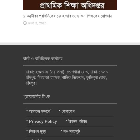
১ অক্টোবর প্রাথমিকের ১৪ হাজার ৩৮৪ জন শিক্ষকের যোগদান
আগস্ট 2, 2026
বার্তা ও বাণিজ্যিক কার্যালয়
ঢাকা: ২৩/৩-এ (৩য় তলা), তোপখানা রোড, ঢাকা-১০০০
চাঁদপুর: ফিরোজা হাফেজ শান্তি নিকেতন, কুমিল্লা রোড,
চাঁদপুর।
প্রয়োজনীয় লিংক
*
আমাদের সম্পর্কে
*
যোগাযোগ
*
Privacy Policy
*
টাইমস পরিবার
*
বিজ্ঞাপন মূল্য
*
লঞ্চ সময়সূচি