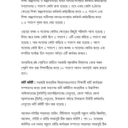
শিক্ষা মন্ত্রণালয় ও মন্ত্রণালয়ের অধীন দফতর-সংস্থার কর্মকর্তা-কর্মচারীদের
সন্তানদের ১ শতাংশ কোটা রাখা হয়েছে। তবে এবার কোটা বণ্টনের
ক্ষেত্রে শিক্ষা মন্ত্রণালয়ের কর্মকর্তা-কর্মচারীদের জন্য ০.৫ শতাংশ এবং
শিক্ষা মন্ত্রণালয়ের অধীনস্থ দফতর-সংস্থার কর্মকর্তা-কর্মচারীদের জন্য
০.৫ শতাংশ পৃথক করে দেয়া হয়েছে।
এছাড়া যমজ ও সহোদর কোটার ক্ষেত্রেও কিছুটা পরিবর্তন আনা হয়েছে।
বিগত বছর যমজ কোটা ছিল ৩ শতাংশ। এটি এবার কমিয়ে ২ শতাংশ করা
হয়েছে। আর সহোদর কোটা বাড়িয়ে ৩ শতাংশ করা হয়েছে। আগে
সহোদর কোটা ছিল ২ শতাংশ। তবে জমজ ও সহোদর কোটার জন্য এক
দম্পতির সর্বোচ্চ তিন সন্তান পর্যন্ত এটি কার্যকর থাকবে।
অন্যদিকে,ষষ্ঠ শ্রেণিতে ভর্তিতে সরকারি প্রাথমিক বিদ্যালয় থেকে পঞ্চম
শ্রেণি পাস করা শিক্ষার্থীদের জন্য ১০ শতাংশ আসন অবশ্যই বরাদ্দ রাখতে
হবে।
ভর্তি কমিটি :
সরকারি মাধ্যমিক বিদ্যালয়গুলোতে শিক্ষার্থী ভর্তি কার্যক্রম
সম্পাদনের জন্য ঢাকা মহানগর ভর্তি কমিটিতে মাধ্যমিক ও উচ্চশিক্ষা
অধিদফতরের (মাউশি) মহাপরিচালকের নেতৃত্বে, জেলা পর্যায়ে জেলা
প্রশাসকের (ডিসি) নেতৃত্বে, উপজেলা পর্যায়ে উপজেলা নির্বাহী কর্মকর্তার
নেতৃত্বে ভর্তি কমিটি গঠন করা হয়েছে।
আবেদন-লটারির সম্ভাব্য তারিখ :নীতিমালা অনুযায়ী স্কুলে ভর্তির বিজ্ঞপ্তি,
আবেদন, লটারি ও ভর্তির সময়সূচি ঠিক করবে মাউশি। গত ১০ নভেম্বর
মাউশির এক সভায় স্কুলে ভর্তির কার্যক্রম সম্পন্নে সম্ভাব্য সময়সূচি ঠিক