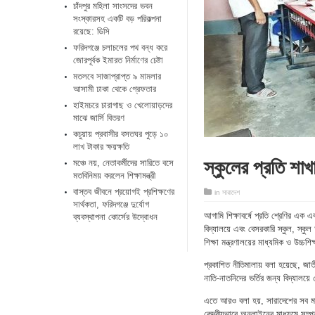
চাঁদপুর মহিলা সাংসদের ভবন
সংস্কারসহ একটি বড় পরিকল্পনা
রয়েছে: ডিসি
ফরিদগঞ্জে চলাচলের পথ বন্ধ করে
জোরপূর্বক ইমারত নির্মাণের চেষ্টা
মতলবে সাজাপ্রাপ্ত ৯ মামলার
আসামী ঢাকা থেকে গ্রেফতার
হাইমচরে চারাগাছ ও খেলোয়াড়দের
মাঝে জার্সি বিতরণ
কচুয়ায় প্রবাসীর বসতঘর পুড়ে ১০
লাখ টাকার ক্ষয়ক্ষতি
স্কুলের প্রতি শা
মঞ্চে নয়, নেতাকর্মীদের সারিতে বসে
মতবিনিময় করলেন শিক্ষামন্ত্রী
​বাস্তব জীবনে প্রয়োগই প্রশিক্ষণের
in
সারাদেশ
সার্থকতা, ফরিদগঞ্জে দুর্যোগ
আগামি শিক্ষাবর্ষে প্রতি শ্রেণির এক 
ব্যবস্থাপনা কোর্সের উদ্বোধন
বিদ্যালয়ে এবং বেসরকারি স্কুল, স্কুল 
শিক্ষা মন্ত্রণালয়ের মাধ্যমিক ও উচ্চশি
প্রকাশিত নীতিমালায় বলা হয়েছে, জাতীয়
নাতি-নাতনিদের ভর্তির জন্য বিদ্যালয়
এতে আরও বলা হয়, সারাদেশের সব মাধ
কেন্দ্রীয়ভাবে অনলাইনের মাধ্যমে সম্পন্