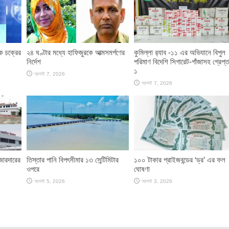
াক চক্রের
২৪ ঘণ্টার মধ্যে হাফিজুরকে আত্মসমর্পণের
কুমিল্লা র‌্যাব -১১ এর অভিযানে বিপুল
নির্দেশ
পরিমাণ বিদেশি সিগারেট-গাঁজাসহ গ্রেপ্ত
১
আগস্ট 7, 2026
আগস্ট 7, 2026
জোরদারের
তিস্তার পানি বিপৎসীমার ১৩ সেন্টিমিটার
১০০ টাকার প্রাইজবন্ডের ‘ড্র’ এর ফল
ওপরে
ঘোষণা
আগস্ট 5, 2026
আগস্ট 3, 2026