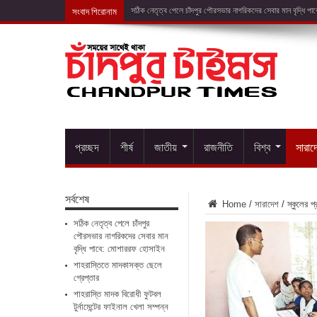
সংবাদ শিরোনাম
শাহরাস্তিতে ম
প্রচ্ছদ
শীর্ষ
জাতীয়
রাজনীতি
বিশ্ব
সারাদ
সর্বশেষ
Home
/
সারাদেশ
/
স্কুলের প
সঠিক নেতৃত্ব পেলে চাঁদপুর
পৌরসভার নাগরিকদের সেবার মান
বৃদ্ধি পাবে: মোশাররফ হোসাইন
শাহরাস্তিতে মাদকাসক্ত ছেলে
গ্রেপ্তার
শাহরাস্তি মাদক বিরোধী ফুটবল
টুর্নামেন্টের ফাইনাল খেলা সম্পন্ন