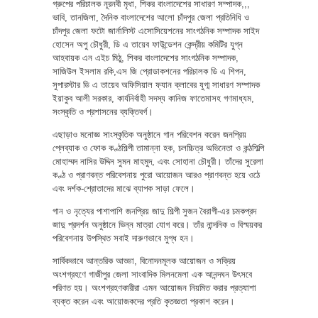
গ্রুপের পরিচালক নূরনবী মৃধা, শিকর বাংলাদেশের সাধারণ সম্পাদক,,,
ভাবি, তানজিলা, দৈনিক বাংলাদেশের আলো চাঁদপুর জেলা প্রতিনিধি ও
চাঁদপুর জেলা ফটো জার্নালিস্ট এসোসিয়েশনের সাংগঠনিক সম্পাদক সাইদ
হোসেন অপু চৌধুরী, ডি এ তায়েব ফাউন্ডেশন কেন্দ্রীয় কমিটির যুগ্ন
আহবায়ক এন এইচ মিঠু, শিকর বাংলাদেশের সাংগঠনিক সম্পাদক,
সাজিউল ইসলাম রকি,এস জি প্রোডাকশনের পরিচালক ডি এ শিপন,
সুপারস্টার ডি এ তায়েব অফিসিয়াল ফ্যান ক্লাবের যুগ্ম সাধারণ সম্পাদক
ইয়াকুব আলী সরকার, কার্যনির্বাহী সদস্য কানিজ ফাতেমাসহ গণমাধ্যম,
সংস্কৃতি ও প্রশাসনের ব্যক্তিবর্গ।
এছাড়াও মনোজ্ঞ সাংস্কৃতিক অনুষ্ঠানে গান পরিবেশন করেন জনপ্রিয়
প্লেব্যাক ও ফোক কণ্ঠশিল্পী তামান্না হক, চলচ্চিত্র অভিনেতা ও কন্ঠশিল্পি
মোহাম্মদ নাসির উদ্দিন সুমন মাহমুদ, এবং সোহানা চৌধুরী। তাঁদের সুরেলা
কণ্ঠ ও প্রাণবন্ত পরিবেশনায় পুরো আয়োজন আরও প্রাণবন্ত হয়ে ওঠে
এবং দর্শক-শ্রোতাদের মাঝে ব্যাপক সাড়া ফেলে।
গান ও নৃত্যের পাশাপাশি জনপ্রিয় জাদু শিল্পী সুজন বৈরাগী-এর চমকপ্রদ
জাদু প্রদর্শন অনুষ্ঠানে ভিন্ন মাত্রা যোগ করে। তাঁর নান্দনিক ও বিস্ময়কর
পরিবেশনায় উপস্থিত সবাই দারুণভাবে মুগ্ধ হন।
সার্বিকভাবে আন্তরিক আড্ডা, বিনোদনমূলক আয়োজন ও সক্রিয়
অংশগ্রহণে গাজীপুর জেলা সাংবাদিক মিলনমেলা এক আনন্দঘন উৎসবে
পরিণত হয়। অংশগ্রহণকারীরা এমন আয়োজন নিয়মিত করার প্রত্যাশা
ব্যক্ত করেন এবং আয়োজকদের প্রতি কৃতজ্ঞতা প্রকাশ করেন।