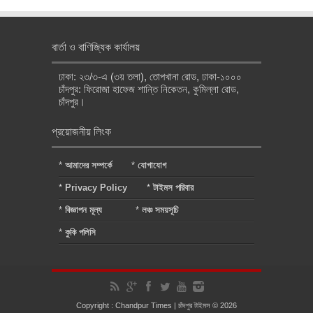
বার্তা ও বাণিজ্যিক কার্যালয়
ঢাকা: ২৩/৩-এ (৩য় তলা), তোপখানা রোড, ঢাকা-১০০০
চাঁদপুর: ফিরোজা হাফেজ শান্তি নিকেতন, কুমিল্লা রোড,
চাঁদপুর।
প্রয়োজনীয় লিংক
*
আমাদের সম্পর্কে
*
যোগাযোগ
*
Privacy Policy
*
টাইমস পরিবার
*
বিজ্ঞাপন মূল্য
*
লঞ্চ সময়সূচি
*
কুকি পলিসি
Copyright : Chandpur Times | চাঁদপুর টাইমস © 2026