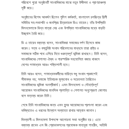
পরিবেশে পুরো অনুষ্ঠানটি সাংবাদিকদের মাঝে নতুন উদ্দীপনা ও প্রাণচাঞ্চল্য
সৃষ্টি করে।
অনুষ্ঠানের বিশেষ আকর্ষণ ছিলেন পুলিশ কর্মকর্তা, বাংলাদেশ চলচ্চিত্র শিল্পী
সমিতির সহ-সভাপতি ও জনপ্রিয় চিত্রনায়ক ডিএ তায়েব। তাঁর উপস্থিতি
মিলনমেলাকে ভিন্ন মাত্রা দেয় এবং উপস্থিত সাংবাদিকদের মধ্যে বাড়তি
উচ্ছ্বাস তৈরি করে।
ডি এ তায়েব বক্তব্য বলেন, সাংবাদিকরা সমাজের দর্পণ হিসেবে কাজ
করেন। সত্য ও বস্তুনিষ্ঠ সংবাদ পরিবেশনের মাধ্যমে তারা রাষ্ট্র ও
সমাজকে সঠিক পথে এগিয়ে নিতে গুরুত্বপূর্ণ ভূমিকা রাখছেন। তিনি বলেন,
সাংবাদিকদের পেশাগত ঐক্য ও পারস্পরিক সহযোগিতা বজায় থাকলে
দেশের গণমাধ্যম আরও শক্তিশালী হবে।
তিনি আরও বলেন, গণমাধ্যমকর্মীদের দায়িত্ব শুধু সংবাদ প্রকাশেই
সীমাবদ্ধ নয়; সমাজে ইতিবাচক মূল্যবোধ ও সচেতনতা তৈরিতেও
সাংবাদিকদের ভূমিকা অনস্বীকার্য। এমন মিলনমেলা ও সৌহার্দ্যপূর্ণ
আয়োজন সাংবাদিকদের মানসিক প্রশান্তি ও পেশাগত অনুপ্রেরণা জোগায়
বলে মন্তব্য করেন তিনি।
শেষে তিনি সাংবাদিকদের জন্য এমন সুন্দর আয়োজনের প্রশংসা করেন এবং
ভবিষ্যতেও এ ধরনের উদ্যোগ অব্যাহত রাখার আহ্বান জানান।
দিনব্যাপী এ মিলনমেলা উপলক্ষে আলোচনা সভা অনুষ্ঠিত হয়। এতে
বক্তব্য রাখেন এস জি প্রোডাকশনের প্রযোজক মাহাবুবা শাহরীন, অতিথি